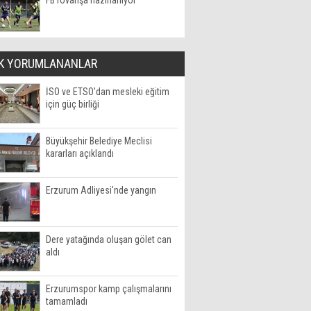
FB rövanşa hazırlanıyor
K YORUMLANANLAR
İSO ve ETSO'dan mesleki eğitim
için güç birliği
Büyükşehir Belediye Meclisi
kararları açıklandı
Erzurum Adliyesi'nde yangın
Dere yatağında oluşan gölet can
aldı
Erzurumspor kamp çalışmalarını
tamamladı