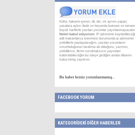
Küfür, hakaret içeren; dil, din, ırk ayrımı yapan;
yasalara aykırı ifade ve beyanda bulunan ve tamam
büyük harflerle yazılan yorumlar yayınlanmayacaktı
Neleri kabul ediyorum:
IP adresimin kaydedileceği
adli makamlarca istenmesi durumunda ip adresimin
yetkililerle paylaşılacağını, yazılan yorumların
sorumluluğunun tarafıma ait olduğunu, yazımın,
yetkililerce, fikrim sorulmaksızın yayından
kaldırılabileceğini bu siteye girdiğim andan itibaren
kabul etmiş sayılırım.
Bu haber henüz yorumlanmamış...
FACEBOOK YORUM
KATEGORİDEKİ DİĞER HABERLER