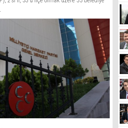
), 2’si il, 53’ü ilçe olmak üzere 55 belediye
.