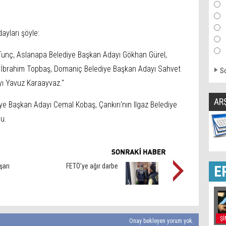
ayları şöyle:
 Tunç, Aslanapa Belediye Başkan Adayı Gökhan Gürel,
l İbrahim Topbaş, Domaniç Belediye Başkan Adayı Sahvet
So
yı Yavuz Karaayvaz."
AR
iye Başkan Adayı Cemal Kobaş, Çankırı'nın Ilgaz Belediye
u.
şarı
FETÖ’ye ağır darbe
E
Şİ
Onay bekleyen yorum yok.