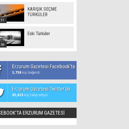
KARIŞIK SEÇME
TÜRKÜLER
:51
Eski Türküler
:06
Erzurum Gazetesi Facebook'ta
3,738
kişi beğendi
Erzurum Gazetesi Twitter'da
35,613
kişi takip ediyor
CEBOOK'TA ERZURUM GAZETESİ