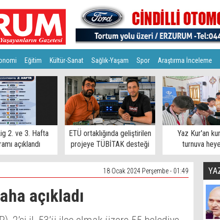
onomi
Eğitim
Kültür-Sanat
Sağlık-Yaşam
Spor
Araştırma İnceleme
ig 2. ve 3. Hafta
ETÜ ortaklığında geliştirilen
Yaz Kur'an ku
amı açıklandı
projeye TÜBİTAK desteği
turnuva hey
YA
18 Ocak 2024 Perşembe - 01:49
daha açıkladı