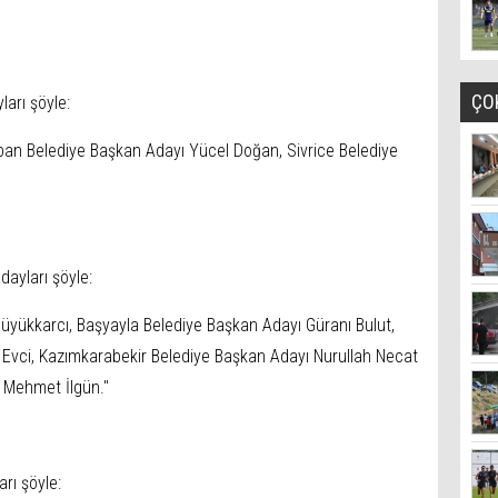
ÇO
ları şöyle:
eban Belediye Başkan Adayı Yücel Doğan, Sivrice Belediye
ayları şöyle:
üyükkarcı, Başyayla Belediye Başkan Adayı Güranı Bulut,
vci, Kazımkarabekir Belediye Başkan Adayı Nurullah Necat
ı Mehmet İlgün."
rı şöyle: