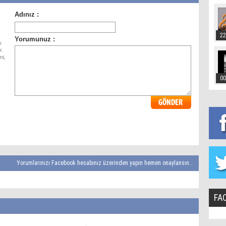
22
ı
r.
ni,
00
Yorumlarınızı Facebook hesabınız üzerinden yapın hemen onaylansın...
FA