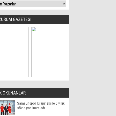
ZURUM GAZETESİ
K OKUNANLAR
Samsunspor, Drapinski ile 5 yıllık
sözleşme imzaladı