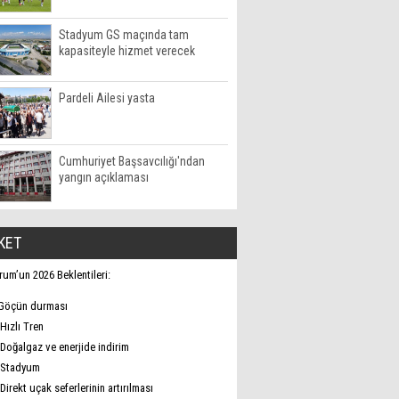
Stadyum GS maçında tam
kapasiteyle hizmet verecek
Pardeli Ailesi yasta
Cumhuriyet Başsavcılığı'ndan
yangın açıklaması
KET
rum’un 2026 Beklentileri:
Göçün durması
Hızlı Tren
Doğalgaz ve enerjide indirim
Stadyum
Direkt uçak seferlerinin artırılması