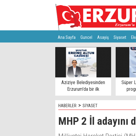
Ana Sayfa
Guncel
Asayiş
Siyaset
Ek
Türkiye
Teknoloji
Aziziye Belediyesinden
Süper L
Erzurum'da bir ilk
progr
>
HABERLER
SİYASET
MHP 2 İl adayını 