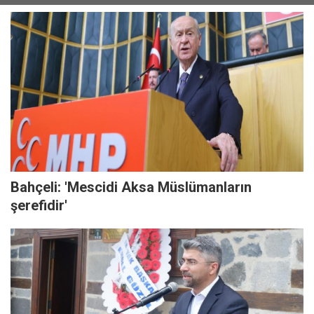
Bahçeli: 'Mescidi Aksa Müslümanların
şerefidir'