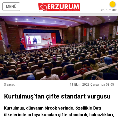
MENÜ
Erzurum
30°
Siyaset
11 Ekim 2023 Çarşamba 08:05
Kurtulmuş’tan çifte standart vurgusu
Kurtulmuş, dünyanın birçok yerinde, özellikle Batı
ülkelerinde ortaya konulan çifte standardı, haksızlıkları,