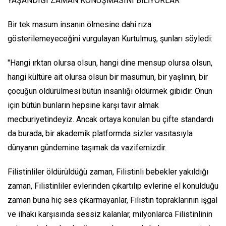
YAŞANDIĞI ZAMAN KONUŞMASINI BİLİYORLAR”
Bir tek masum insanın ölmesine dahi rıza
gösterilemeyeceğini vurgulayan Kurtulmuş, şunları söyledi:
"Hangi ırktan olursa olsun, hangi dine mensup olursa olsun,
hangi kültüre ait olursa olsun bir masumun, bir yaşlının, bir
çocuğun öldürülmesi bütün insanlığı öldürmek gibidir. Onun
için bütün bunların hepsine karşı tavır almak
mecburiyetindeyiz. Ancak ortaya konulan bu çifte standardı
da burada, bir akademik platformda sizler vasıtasıyla
dünyanın gündemine taşımak da vazifemizdir.
Filistinliler öldürüldüğü zaman, Filistinli bebekler yakıldığı
zaman, Filistinliler evlerinden çıkartılıp evlerine el konulduğu
zaman buna hiç ses çıkarmayanlar, Filistin topraklarının işgal
ve ilhakı karşısında sessiz kalanlar, milyonlarca Filistinlinin