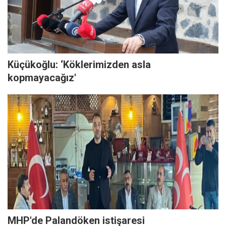
Küçükoğlu: ‘Köklerimizden asla
kopmayacağız'
MHP'de Palandöken istişaresi