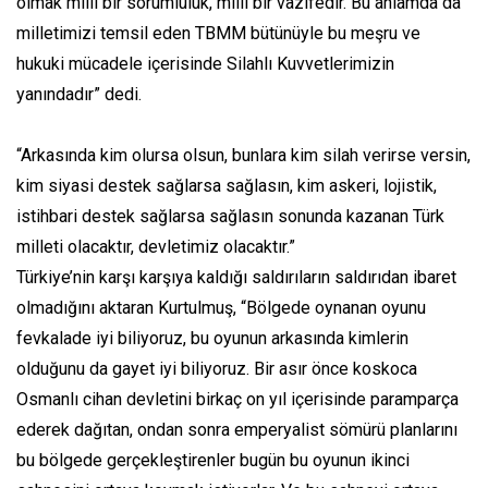
olmak milli bir sorumluluk, milli bir vazifedir. Bu anlamda da
milletimizi temsil eden TBMM bütünüyle bu meşru ve
hukuki mücadele içerisinde Silahlı Kuvvetlerimizin
yanındadır” dedi.
“Arkasında kim olursa olsun, bunlara kim silah verirse versin,
kim siyasi destek sağlarsa sağlasın, kim askeri, lojistik,
istihbari destek sağlarsa sağlasın sonunda kazanan Türk
milleti olacaktır, devletimiz olacaktır.”
Türkiye’nin karşı karşıya kaldığı saldırıların saldırıdan ibaret
olmadığını aktaran Kurtulmuş, “Bölgede oynanan oyunu
fevkalade iyi biliyoruz, bu oyunun arkasında kimlerin
olduğunu da gayet iyi biliyoruz. Bir asır önce koskoca
Osmanlı cihan devletini birkaç on yıl içerisinde paramparça
ederek dağıtan, ondan sonra emperyalist sömürü planlarını
bu bölgede gerçekleştirenler bugün bu oyunun ikinci