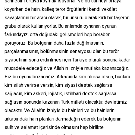
sahnesini ortaya koymak istiyorlar. Ve bu sahneyi ortaya
koyarken de hain, kalleş terör örgütlerini kendi vekâlet
savaşlarının bir aracı olarak, bir unsuru olarak kirli bir taşeron
grubu olarak kullanıyorlar. Bu anlamda oynanan oyunun
farkındayız, orta doğudaki gelişmeleri hep beraber
görüyoruz. Bu bölgenin daha fazla dağılmasının,
parçalanmasının, bölünmesinin senaryosu olan bu terör
siyasetinin sona erdirilmesi için Türkiye olarak sonuna kadar
mücadele edeceğiz ve Allah’ın izniyle mutlaka kazanacağız.
Biz bu oyunu bozacağız. Arkasında kim olursa olsun, bunlara
kim silah verirse versin, kim siyasi destek sağlarsa
sağlasın, kim askeri, lojistik, istihbari destek sağlarsa
sağlasın sonunda kazanan Türk milleti olacaktır, devletimiz
olacaktır. Ve Allah’ın izniyle bu hainleri ve bu hainlerin
arkasındaki hain planları darmadağın ederek bu bölgenin
sulh ve selamet içerisinde olmasını hep birlikte