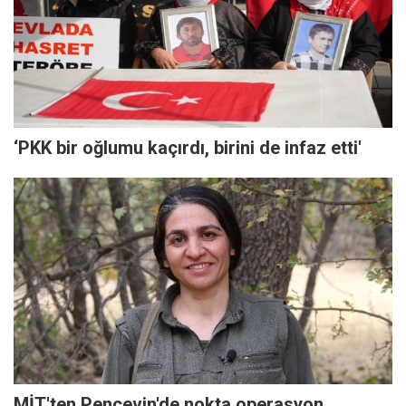
‘PKK bir oğlumu kaçırdı, birini de infaz etti'
MİT'ten Pencevin'de nokta operasyon