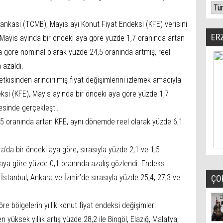
nkası (TCMB), Mayıs ayı Konut Fiyat Endeksi (KFE) verisini
ER
ı Mayıs ayında bir önceki aya göre yüzde 1,7 oranında artan
ına göre nominal olarak yüzde 24,5 oranında artmış, reel
 azaldı.
 etkisinden arındırılmış fiyat değişimlerini izlemek amacıyla
si (KFE), Mayıs ayında bir önceki aya göre yüzde 1,7
esinde gerçekleşti.
4,5 oranında artan KFE, aynı dönemde reel olarak yüzde 6,1
a’da bir önceki aya göre, sırasıyla yüzde 2,1 ve 1,5
ki aya göre yüzde 0,1 oranında azalış gözlendi. Endeks
, İstanbul, Ankara ve İzmir’de sırasıyla yüzde 25,4, 27,3 ve
ÇO
öre bölgelerin yıllık konut fiyat endeksi değişimleri
üksek yıllık artış yüzde 28,2 ile Bingöl, Elazığ, Malatya,