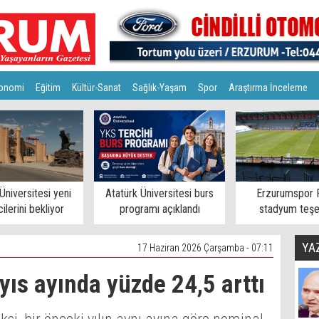
onomi
Eğitim
Kültür-Sanat
Sağlık-Yaşam
Spor
Araştırma İnceleme
Üniversitesi yeni
Atatürk Üniversitesi burs
Erzurumspor 
ilerini bekliyor
programı açıklandı
stadyum teşe
YA
17 Haziran 2026 Çarşamba - 07:11
yıs ayında yüzde 24,5 arttı