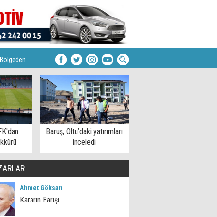
Bölgeden
FK'dan
Baruş, Oltu’daki yatırımları
kkürü
inceledi
ZARLAR
Ahmet Göksan
Kararın Barışı