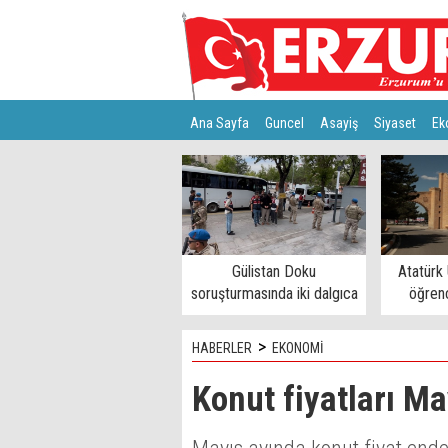
Ana Sayfa
Guncel
Asayiş
Siyaset
Ek
Türkiye
Teknoloji
Gülistan Doku
Atatürk 
soruşturmasında iki dalgıca
öğrenc
tutuklama
>
HABERLER
EKONOMİ
Konut fiyatları Ma