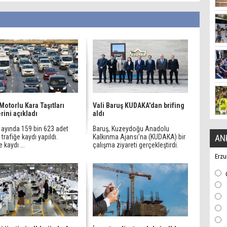
Motorlu Kara Taşıtları
Vali Baruş KUDAKA'dan brifing
erini açıkladı
aldı
 ayında 159 bin 623 adet
Baruş, Kuzeydoğu Anadolu
n trafiğe kaydı yapıldı.
Kalkınma Ajansı’na (KUDAKA) bir
AN
e kaydı ...
çalışma ziyareti gerçekleştirdi.
Erzu