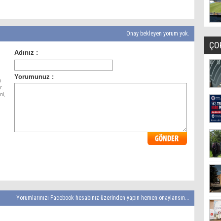
Onay bekleyen yorum yok.
ÇO
ı
r.
ni,
Yorumlarınızı Facebook hesabınız üzerinden yapın hemen onaylansın...