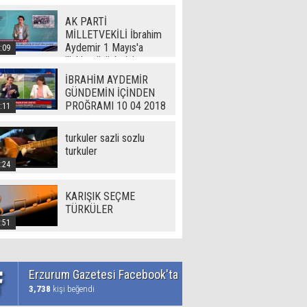
AK PARTİ
MİLLETVEKİLİ İbrahim
Aydemir 1 Mayıs'a
:09
ilişkin görüşlerini
Erzurum Gazetesi'ne
İBRAHİM AYDEMİR
açıkladı
GÜNDEMİN İÇİNDEN
PROĞRAMI 10 04 2018
:11
turkuler sazli sozlu
turkuler
:24
KARIŞIK SEÇME
TÜRKÜLER
:51
Erzurum Gazetesi Facebook'ta
3,738
kişi beğendi