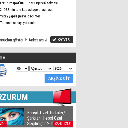
Erzurumspor’un Süper Lige yükselmesi
2. OSB’nin tam kapasiteye ulaşması
Yatay yapılaşmaya geçilmesi
Tarımsal sanayi yatırımları
nuçları göster
Anket arşivi
ŞİV
RZURUM
Karışık Özel Türküler/
Şarkılar- Hepsi Özel
Seçilmiştir 2016
MDİ
CANLI İZLE