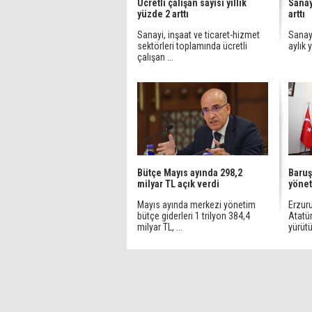
Ücretli çalışan sayısı yıllık
Sanay
yüzde 2 arttı
arttı
Sanayi, inşaat ve ticaret-hizmet
Sanayi
sektörleri toplamında ücretli
aylık 
çalışan ...
Bütçe Mayıs ayında 298,2
Baruş
milyar TL açık verdi
yöne
Mayıs ayında merkezi yönetim
Erzuru
bütçe giderleri 1 trilyon 384,4
Atatü
milyar TL, ...
yürütü