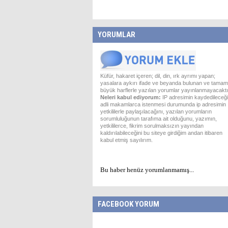
YORUMLAR
Küfür, hakaret içeren; dil, din, ırk ayrımı yapan;
yasalara aykırı ifade ve beyanda bulunan ve tamam
büyük harflerle yazılan yorumlar yayınlanmayacaktı
Neleri kabul ediyorum:
IP adresimin kaydedileceği
adli makamlarca istenmesi durumunda ip adresimin
yetkililerle paylaşılacağını, yazılan yorumların
sorumluluğunun tarafıma ait olduğunu, yazımın,
yetkililerce, fikrim sorulmaksızın yayından
kaldırılabileceğini bu siteye girdiğim andan itibaren
kabul etmiş sayılırım.
Bu haber henüz yorumlanmamış...
FACEBOOK YORUM