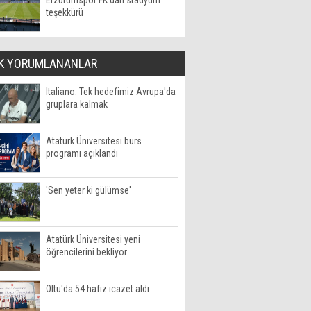
Erzurumspor FK'dan stadyum
teşekkürü
K YORUMLANANLAR
Italiano: Tek hedefimiz Avrupa'da
gruplara kalmak
Atatürk Üniversitesi burs
programı açıklandı
'Sen yeter ki gülümse'
Atatürk Üniversitesi yeni
öğrencilerini bekliyor
Oltu'da 54 hafız icazet aldı