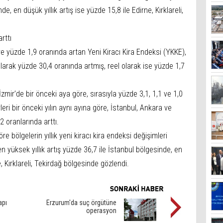
de, en düşük yıllık artış ise yüzde 15,8 ile Edirne, Kırklareli,
rttı
re yüzde 1,9 oranında artan Yeni Kiracı Kira Endeksi (YKKE),
olarak yüzde 30,4 oranında artmış, reel olarak ise yüzde 1,7
mir’de bir önceki aya göre, sırasıyla yüzde 3,1, 1,1 ve 1,0
eri bir önceki yılın aynı ayına göre, İstanbul, Ankara ve
2 oranlarında arttı.
öre bölgelerin yıllık yeni kiracı kira endeksi değişimleri
yüksek yıllık artış yüzde 36,7 ile İstanbul bölgesinde, en
e, Kırklareli, Tekirdağ bölgesinde gözlendi.
apı
Erzurum'da suç örgütüne
operasyon