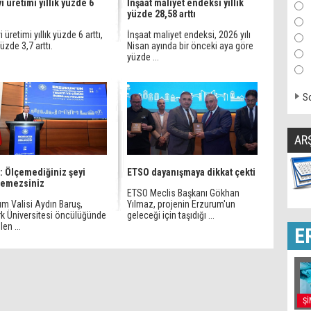
i üretimi yıllık yüzde 6
İnşaat maliyet endeksi yıllık
yüzde 28,58 arttı
 üretimi yıllık yüzde 6 arttı,
İnşaat maliyet endeksi, 2026 yılı
yüzde 3,7 arttı.
Nisan ayında bir önceki aya göre
yüzde ...
So
AR
: Ölçemediğiniz şeyi
ETSO dayanışmaya dikkat çekti
temezsiniz
ETSO Meclis Başkanı Gökhan
m Valisi Aydın Baruş,
Yılmaz, projenin Erzurum'un
rk Üniversitesi öncülüğünde
geleceği için taşıdığı ...
len ...
E
Şİ