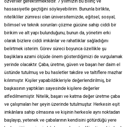
özveriler gerektirmektedir. 7 yılımızın bu bilinç ve
hassasiyetle geçtiğini söyleyebilirim. Bununla birlikte,
nitelikliler zümresi olan üniversitemizde, eğitsel, sosyal,
bilimsel ve teknik sorunları çözme gücüne sahip ciddi bir
birikim ve alt yapı bulunduğunu; bunun da, yönetim erki
olarak bizlere ciddi imkânlar ve rahatlıklar sağladığını
belirtmek isterim. Görev süreci boyunca özellikle şu
başlıklara azami ölçüde önem gösterdiğimizi de vurgulamak
yerinde olacaktır. Çaba, üretme, güven ve başarı her daim el
üstünde tutulmuş ve bu hasletler takdire ve taltiflere mazhar
kılınmıştır. Kişiler yapabildikleriyle değerlendirilmiş, bir
başkasının yaptıkları sayesinde kişilere değerler
atfedilmemiştir. Nitelik, başarı ve katma değer üretme çaba
ve çalışmaları her şeyin üzerinde tutulmuştur. Herkesin eşit
imkânlara sahip olmasına ve kişinin herkesle aynı noktadan
başlayıp, yetenek ve çabalarının kendisini götürdüğü yere