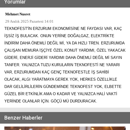
Yorumlar
Mehmet Nusret
29 Aralık 2025 Pazartesi 14:01
TEKNOFEST'İN ERZURUM EKONOMİSİNE NE FAYDASI VAR, KAÇ
İŞSİZ İŞ BULACAK. ONUN YERİNE DOĞALGAZ, ELEKTRİKTE
İNDİRİM DAHA ÖNEMLİ DEĞİL Mİ, YA DA HIZLI TREN. ERZURUMDA
ÇALIŞAN MEMURA İŞÇİYE ÖZEL KONUT YARDIMI, ÖZEL YAKACAK
GİDERİ, ENERJİ GİDERİ YARDIMI DAHA ÖNEMLİ DEĞİL Mİ SAYIN
TANFER. YALNIZCA TUZU KURULARIN TEKNOFESTİ NE YARARI
VAR, ERZURUMDAN KAÇ GENÇ TEKNOFESTLE İŞ SAHİBİ
OLACAK, ALGI YARATMAYA GEREK YOK, HERKES ÖZELLİKLE
DAR GELİLİRLİLERİN GÜNDEMİNDE TEKNOFEST YOK, ELBETTE
GÜZEL BİR ETKİNLİK AMA O KADAR VE YALNIZCA HALİ VAKTİ
YERİNDE OLANLAR İÇİN. GÖÇÜ MÜ DURDURACAK.
Benzer Haberler