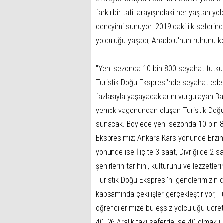
farklı bir tatil arayışındaki her yaştan y
deneyimi sunuyor. 2019'daki ilk seferi
yolculuğu yaşadı, Anadolu'nun ruhunu ke
"Yeni sezonda 10 bin 800 seyahat tutk
Turistik Doğu Ekspresi'nde seyahat edece
fazlasıyla yaşayacaklarını vurgulayan Ba
yemek vagonundan oluşan Turistik Doğu 
sunacak. Böylece yeni sezonda 10 bin 
Ekspresimiz; Ankara-Kars yönünde Erzin
yönünde ise İliç'te 3 saat, Divriği'de 2 s
şehirlerin tarihini, kültürünü ve lezzetler
Turistik Doğu Ekspresi'ni gençlerimiz
kapsamında çekilişler gerçekleştiriyor, T
öğrencilerimize bu eşsiz yolculuğu ücret
40, 26 Aralık'taki seferde ise 40 olmak