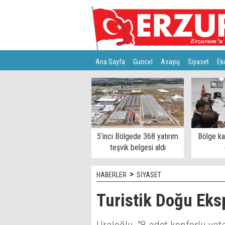
Ana Sayfa
Guncel
Asayiş
Siyaset
Ek
Türkiye
Teknoloji
5’inci Bölgede 368 yatırım
Bölge k
teşvik belgesi aldı
>
HABERLER
SİYASET
Turistik Doğu Eksp