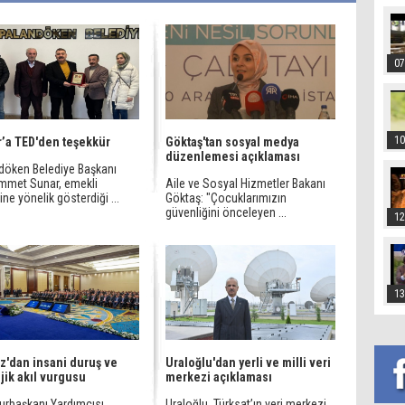
07
10
’a TED'den teşekkür
Göktaş'tan sosyal medya
düzenlemesi açıklaması
döken Belediye Başkanı
met Sunar, emekli
Aile ve Sosyal Hizmetler Bakanı
ne yönelik gösterdiği ...
Göktaş: "Çocuklarımızın
güvenliğini önceleyen ...
12
13
z'dan insani duruş ve
Uraloğlu'dan yerli ve milli veri
ejik akıl vurgusu
merkezi açıklaması
rbaşkanı Yardımcısı
Uraloğlu, Türksat’ın veri merkezi