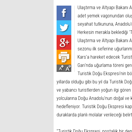
Ulaştırma ve Altyapı Bakanı A
adet yemek vagonundan oluşa
seyahat tutkununa, Anadolu'
Herkesin merakla beklediği ‘T
Ulaştırma ve Altyapı Bakanı 
sezonu ilk seferine uğurlanm
Kars'a hareket edecek Turisti
Garı'nda uğurlama töreni ger
Turistik Doğu Ekspresi'nin b
yıllarda olduğu gibi bu yıl da Turistik Doğ
ve yabancı turistlerden yoğun ilgi göre
yolcularına Doğu Anadolu'nun doğal ve k
hedefleniyor. Turistik Doğu Ekspresi kap
duraklarda planlı molalar verileceği belirti
"Turistik Doğu Ekspresi, nostaljik bir de