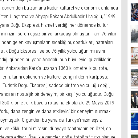
iği dönemden bu zamana kadar kültürel ve ekonomik anlamda
lirten Ulaştırma ve Altyapı Bakanı Abdulkadir Uraloğlu, "1949
bu yana Doğu Ekspresi, hizmet verdiği her dönemde kültür
nin izini süren eşsiz bir yol arkadaşı olmuştur. Tam 76 yıldır
ından gelen kavuşmaların sıcaklığını, dostlukları, hatıraları
istik Doğu Ekspresi ise bu 76 yıllık yolculuğun mirasını
ladığı günden bu yana Anadolu'nun büyüleyici güzelliklerini
ır. Ankara'dan Kars'a uzanan 1360 kilometrelik bu rota,
ilerin, tarihi dokunun ve kültürel zenginliklerin kartpostal
 Turistik Doğu Ekspresi, sadece bir tren yolculuğu değil,
ndıran nostaljik bir deneyim, bir keşif yolculuğudur. Doğu
1360 kilometrelik büyülü rotasına ek olarak, 29 Mayıs 2019
nforlu, daha zengin ve daha etkileyici bir deneyim sunmak
 koymuştuk. O günden bu yana da Türkiye'mizin eşsiz
ni ve köklü tarihi mirasını dünyaya tanıtmanın en özel, en
 devam ediyor. Özellikle gençler, doğa, fotoğraf tutkunları ve