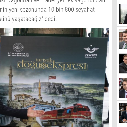
ataklı vagondan ve 1 adet yemek vagonundan
'nin yeni sezonunda 10 bin 800 seyahat
ünü yaşatacağız" dedi.