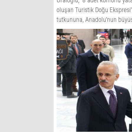
Uraloğlu, "8 adet konforlu y
oluşan Turistik Doğu Ekspresi
tutkununa, Anadolu'nun büyüs