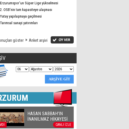
Erzurumspor’un Süper Lige yükselmesi
2. OSB’nin tam kapasiteye ulaşması
Yatay yapılaşmaya geçilmesi
Tarımsal sanayi yatırımları
nuçları göster
Anket arşivi
ŞİV
RZURUM
HASAN SABBAH'IN
İNANILMAZ HİKAYESİ
MDİ
CANLI İZLE