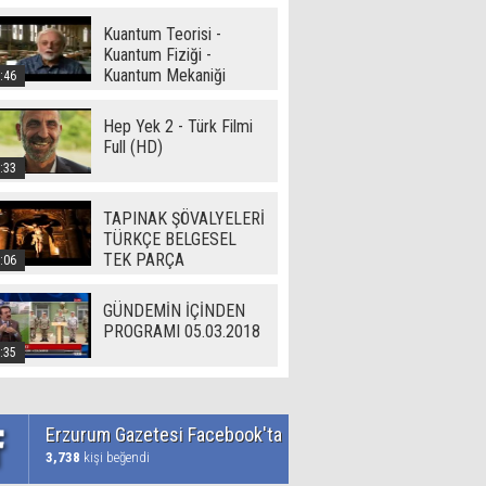
Kuantum Teorisi -
Kuantum Fiziği -
Kuantum Mekaniği
:46
Hep Yek 2 - Türk Filmi
Full (HD)
:33
TAPINAK ŞÖVALYELERİ
TÜRKÇE BELGESEL
TEK PARÇA
:06
GÜNDEMİN İÇİNDEN
PROGRAMI 05.03.2018
:35
Erzurum Gazetesi Facebook'ta
3,738
kişi beğendi