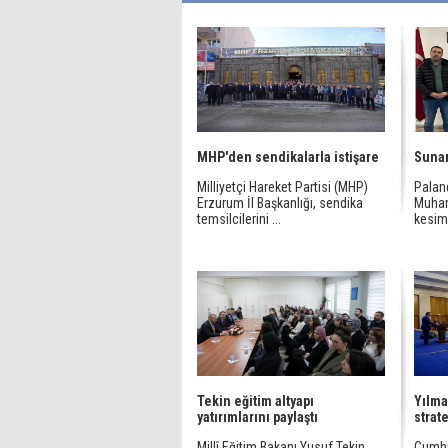
MHP'den sendikalarla istişare
Sunar
Milliyetçi Hareket Partisi (MHP)
Palan
Erzurum İl Başkanlığı, sendika
Muham
temsilcilerini ...
kesimi
Tekin eğitim altyapı
Yılma
yatırımlarını paylaştı
strat
Millî Eğitim Bakanı Yusuf Tekin,
Cumhu