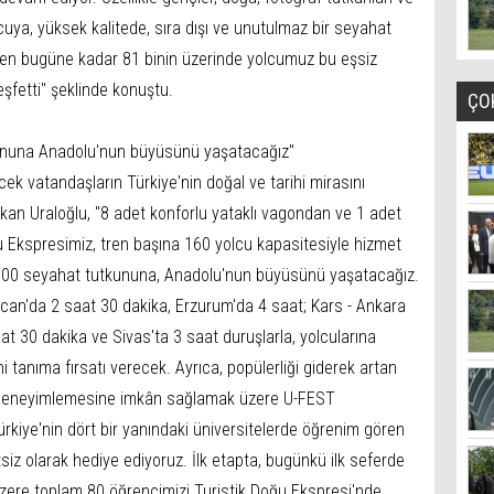
olcuya, yüksek kalitede, sıra dışı ve unutulmaz bir seyahat
nden bugüne kadar 81 binin üzerinde yolcumuz bu eşsiz
şfetti" şeklinde konuştu.
ÇO
ununa Anadolu'nun büyüsünü yaşatacağız"
k vatandaşların Türkiye'nin doğal ve tarihi mirasını
kan Uraloğlu, "8 adet konforlu yataklı vagondan ve 1 adet
Ekspresimiz, tren başına 160 yolcu kapasitesiyle hizmet
800 seyahat tutkununa, Anadolu'nun büyüsünü yaşatacağız.
can'da 2 saat 30 dakika, Erzurum'da 4 saat; Kars - Ankara
aat 30 dakika ve Sivas'ta 3 saat duruşlarla, yolcularına
ini tanıma fırsatı verecek. Ayrıca, popülerliği giderek artan
in deneyimlemesine imkân sağlamak üzere U-FEST
ürkiye'nin dört bir yanındaki üniversitelerde öğrenim gören
siz olarak hediye ediyoruz. İlk etapta, bugünkü ilk seferde
 üzere toplam 80 öğrencimizi Turistik Doğu Ekspresi'nde