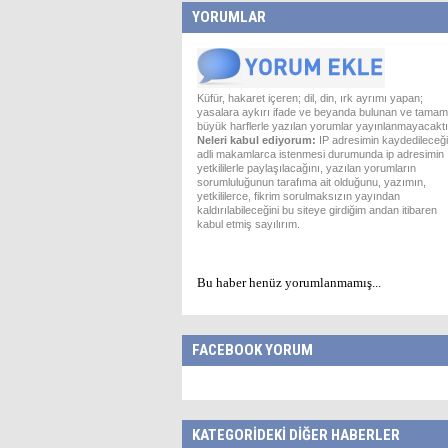
YORUMLAR
Küfür, hakaret içeren; dil, din, ırk ayrımı yapan;
yasalara aykırı ifade ve beyanda bulunan ve tamam
büyük harflerle yazılan yorumlar yayınlanmayacaktı
Neleri kabul ediyorum:
IP adresimin kaydedileceği
adli makamlarca istenmesi durumunda ip adresimin
yetkililerle paylaşılacağını, yazılan yorumların
sorumluluğunun tarafıma ait olduğunu, yazımın,
yetkililerce, fikrim sorulmaksızın yayından
kaldırılabileceğini bu siteye girdiğim andan itibaren
kabul etmiş sayılırım.
Bu haber henüz yorumlanmamış...
FACEBOOK YORUM
KATEGORİDEKİ DİĞER HABERLER