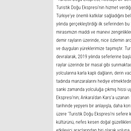
Turistik Doğu Ekspresi'nin hizmet verd
Türkiye'ye önemli katkılar sağladığını be
yılında gerçekleştirdiği ilk seferinden 
mirasımızın maddi ve manevi zenginlikleri
demir rayların üzerinde, nice özlemin ard
ve duyguları yüreklerimize taşımıştır. Tur
devralarak, 2019 yılında seferlerine baş
raylar üzerinde bir masal gibi sunmaktad
yolcularına karla kaplı dağların, derin vad
tadında manzaralarını hediye etmektedir.
sanki zamanda yolculuğa çıkmış hissi uya
Ekspresi'nin; Ankara'dan Kars'a uzanan 
tarihinde yepyeni bir anlayışla, daha ko
üzere ‘Turistik Doğu Ekspresi'ni sefere
kültürünü, nefes kesen doğal güzellikleri
etkileyici araçlarından biri olarak yoluna