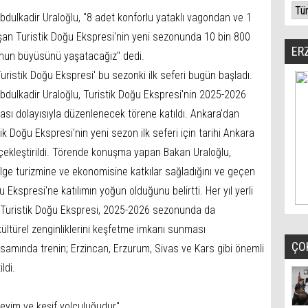
bdulkadir Uraloğlu, "8 adet konforlu yataklı vagondan ve 1
n Turistik Doğu Ekspresi'nin yeni sezonunda 10 bin 800
ER
nun büyüsünü yaşatacağız" dedi.
uristik Doğu Ekspresi' bu sezonki ilk seferi bugün başladı.
Abdulkadir Uraloğlu, Turistik Doğu Ekspresi'nin 2025-2026
ası dolayısıyla düzenlenecek törene katıldı. Ankara'dan
k Doğu Ekspresi'nin yeni sezon ilk seferi için tarihi Ankara
çekleştirildi. Törende konuşma yapan Bakan Uraloğlu,
ölge turizmine ve ekonomisine katkılar sağladığını ve geçen
u Ekspresi'ne katılımın yoğun olduğunu belirtti. Her yıl yerli
n Turistik Doğu Ekspresi, 2025-2026 sezonunda da
ültürel zenginliklerini keşfetme imkanı sunması
ÇO
samında trenin; Erzincan, Erzurum, Sivas ve Kars gibi önemli
ldi.
neyim ve keşif yolculuğudur"