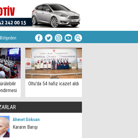
Bölgeden
rülebilir
Oltu'da 54 hafız icazet aldı
endirmesi
ZARLAR
Ahmet Göksan
Kararın Barışı