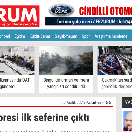
onomi
Eğitim
Kültür-Sanat
Sağlık-Yaşam
Spor
Araştırma İnceleme
alkınmasında DAP
Bingöl'de orman ve mera
Çakmak'tan sürdü
gündemi
yangınları söndürüldü
şehircilik değerl
YA
22 Aralık 2025 Pazartesi - 15:51
resi ilk seferine çıktı