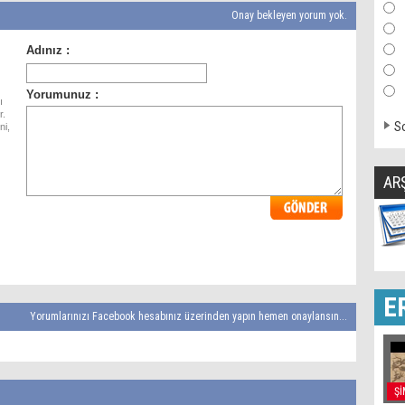
Onay bekleyen yorum yok.
ı
r.
So
ni,
AR
E
Yorumlarınızı Facebook hesabınız üzerinden yapın hemen onaylansın...
Şİ