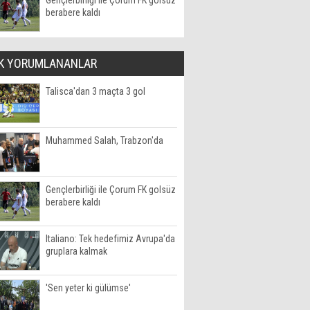
Gençlerbirliği ile Çorum FK golsüz
berabere kaldı
K YORUMLANANLAR
Talisca'dan 3 maçta 3 gol
Muhammed Salah, Trabzon'da
Gençlerbirliği ile Çorum FK golsüz
berabere kaldı
Italiano: Tek hedefimiz Avrupa'da
gruplara kalmak
'Sen yeter ki gülümse'