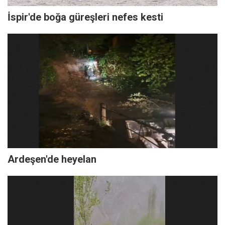
İspir'de boğa güreşleri nefes kesti
Ardeşen'de heyelan