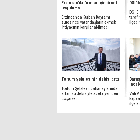
Erzincan'da fırınlar için örnek
DSİ'd
uygulama
DSİ 8
Erzincan’da Kurban Bayramı
tarafı
süresince vatandaşların ekmek
ilçesi
ihtiyacının karşılanabilmesi ...
Tortum Şelalesinin debisi arttı
Baruş
ince
Tortum Şelalesi, bahar aylarında
artan su debisiyle adeta yeniden
Vali A
coşarken, ...
kapsa
ilçeler