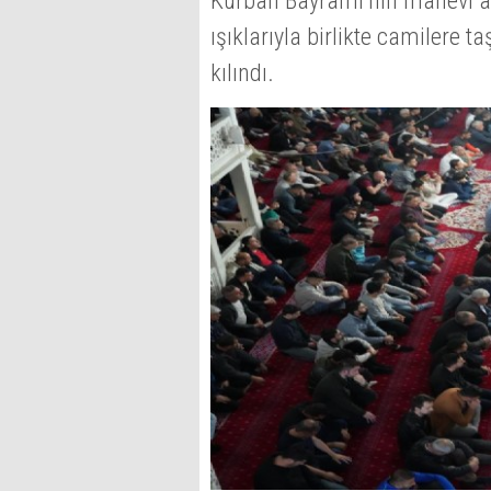
Kurban Bayramı’nın manevi at
ışıklarıyla birlikte camilere 
kılındı.