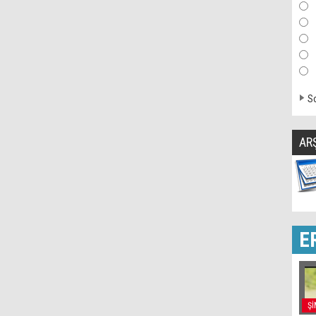
So
AR
E
Şİ