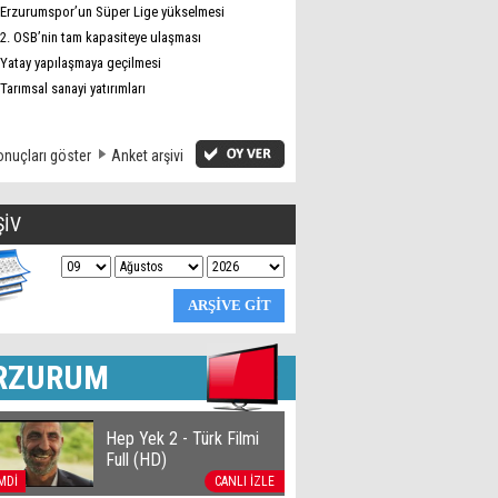
Erzurumspor’un Süper Lige yükselmesi
2. OSB’nin tam kapasiteye ulaşması
Yatay yapılaşmaya geçilmesi
Tarımsal sanayi yatırımları
nuçları göster
Anket arşivi
ŞİV
RZURUM
Hep Yek 2 - Türk Filmi
Full (HD)
MDİ
CANLI İZLE