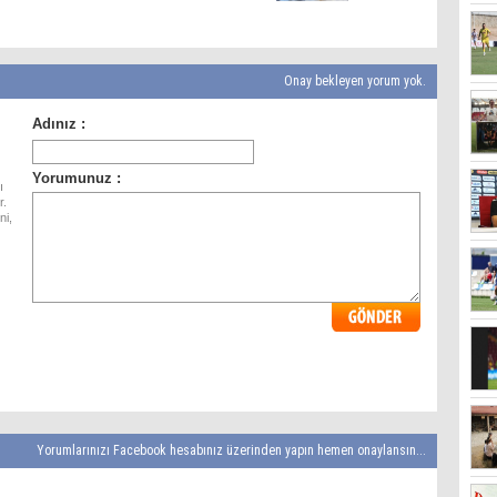
Onay bekleyen yorum yok.
ı
r.
ni,
Yorumlarınızı Facebook hesabınız üzerinden yapın hemen onaylansın...