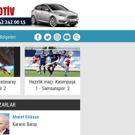
Bölgeden
latasaray:
Hazırlık maçı: Kasımpaşa:
l: 2
1 - Samsunspor: 2
ZARLAR
Ahmet Göksan
Kararın Barışı