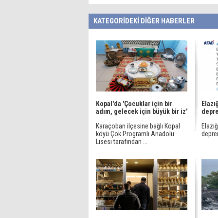
KATEGORİDEKİ DİĞER HABERLER
Kopal'da 'Çocuklar için bir
Elazı
adım, gelecek için büyük bir iz'
depr
Karaçoban ilçesine bağlı Kopal
Elazı
köyü Çok Programlı Anadolu
depre
Lisesi tarafından ...