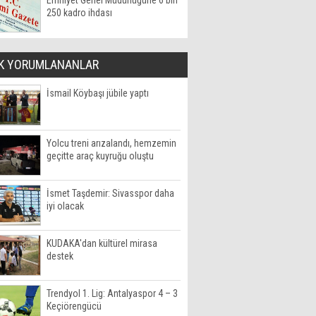
Emniyet Genel Müdürlüğüne 6 bin
250 kadro ihdası
K YORUMLANANLAR
İsmail Köybaşı jübile yaptı
Yolcu treni arızalandı, hemzemin
geçitte araç kuyruğu oluştu
İsmet Taşdemir: Sivasspor daha
iyi olacak
KUDAKA'dan kültürel mirasa
destek
Trendyol 1. Lig: Antalyaspor 4 – 3
Keçiörengücü