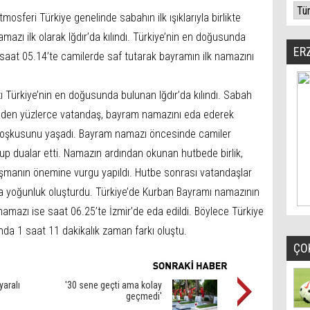
osferi Türkiye genelinde sabahın ilk ışıklarıyla birlikte
azı ilk olarak Iğdır’da kılındı. Türkiye’nin en doğusunda
ER
 saat 05.14’te camilerde saf tutarak bayramın ilk namazını
ı Türkiye’nin en doğusunda bulunan Iğdır’da kılındı. Sabah
 eden yüzlerce vatandaş, bayram namazını eda ederek
coşkusunu yaşadı. Bayram namazı öncesinde camiler
tup dualar etti. Namazın ardından okunan hutbede birlik,
laşmanın önemine vurgu yapıldı. Hutbe sonrası vatandaşlar
nda yoğunluk oluşturdu. Türkiye’de Kurban Bayramı namazının
m namazı ise saat 06.25’te İzmir’de eda edildi. Böylece Türkiye
nda 1 saat 11 dakikalık zaman farkı oluştu.
ÇO
yaralı
'30 sene geçti ama kolay
geçmedi'