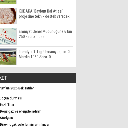
KUDAKA 'Bayburt Bal Atlası'
projesine teknik destek verecek
Emniyet Genel Müdürlüğüne 6 bin
250 kadro ihdası
Trendyol 1. Lig: Ümraniyespor: 0 -
Mardin 1969 Spor: 0
KET
rum’un 2026 Beklentileri:
Göçün durması
Hızlı Tren
Doğalgaz ve enerjide indirim
Stadyum
Direkt uçak seferlerinin artırılması