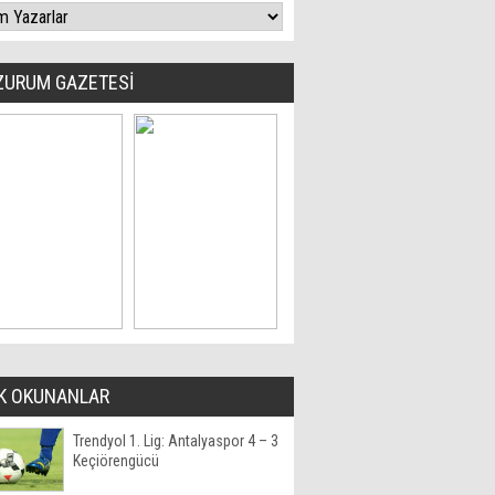
ZURUM GAZETESİ
K OKUNANLAR
Trendyol 1. Lig: Antalyaspor 4 – 3
Keçiörengücü