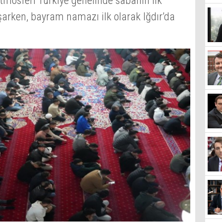
mosferi Türkiye genelinde sabahın ilk
taşarken, bayram namazı ilk olarak Iğdır’da