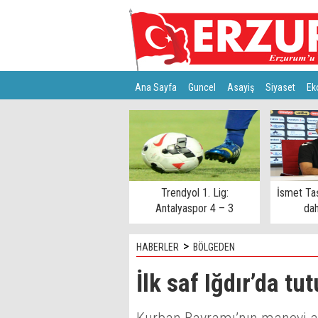
Ana Sayfa
Guncel
Asayiş
Siyaset
Ek
Türkiye
Teknoloji
Trendyol 1. Lig:
İsmet Ta
Antalyaspor 4 – 3
dah
Keçiörengücü
>
HABERLER
BÖLGEDEN
İlk saf Iğdır’da tu