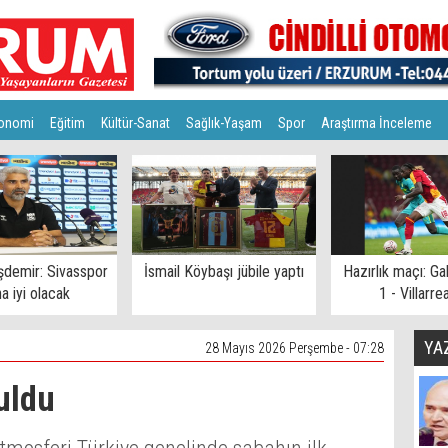
onomi
Eğitim
Kültür-Sanat
Sağlık-Yaşam
Spor
Araştırma İnceleme
şdemir: Sivasspor
İsmail Köybaşı jübile yaptı
Hazırlık maçı: Ga
a iyi olacak
1 - Villarrea
YA
28 Mayıs 2026 Perşembe - 07:28
tuldu