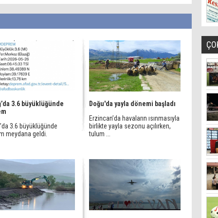
ÇO
ğ’da 3.6 büyüklüğünde
Doğu'da yayla dönemi başladı
em
Erzincan’da havaların ısınmasıyla
ğ’da 3.6 büyüklüğünde
birlikte yayla sezonu açılırken,
m meydana geldi.
tulum ...