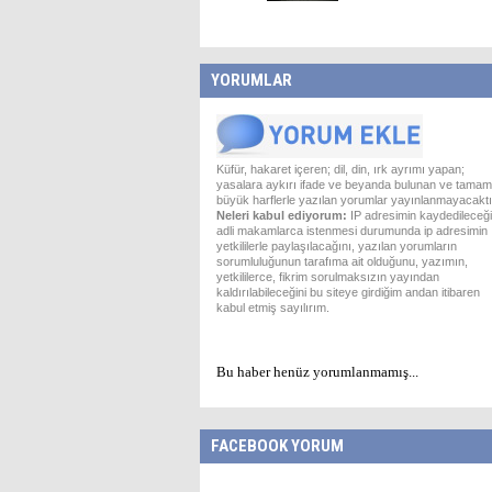
YORUMLAR
Küfür, hakaret içeren; dil, din, ırk ayrımı yapan;
yasalara aykırı ifade ve beyanda bulunan ve tamam
büyük harflerle yazılan yorumlar yayınlanmayacaktı
Neleri kabul ediyorum:
IP adresimin kaydedileceği
adli makamlarca istenmesi durumunda ip adresimin
yetkililerle paylaşılacağını, yazılan yorumların
sorumluluğunun tarafıma ait olduğunu, yazımın,
yetkililerce, fikrim sorulmaksızın yayından
kaldırılabileceğini bu siteye girdiğim andan itibaren
kabul etmiş sayılırım.
Bu haber henüz yorumlanmamış...
FACEBOOK YORUM