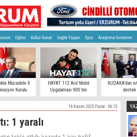
onomi
Eğitim
Kültür-Sanat
Sağlık-Yaşam
Spor
Araştırma İnceleme
lıkla Mücadele İl
HAYAT 112 Acil Mobil
KUDAKA'dan is
inasyon Kurulu
Uygulaması 900 bin
destek
toplandı
eşiğinde
YA
16 Kasım 2025 Pazar - 06:15
ı: 1 yaralı