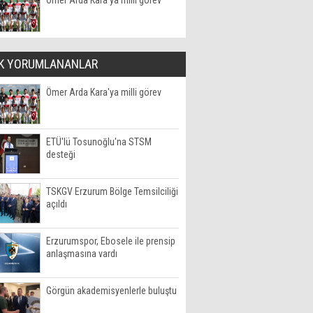
Ömer Arda Kara'ya milli görev
K YORUMLANANLAR
Ömer Arda Kara'ya milli görev
ETÜ'lü Tosunoğlu'na STSM
desteği
TSKGV Erzurum Bölge Temsilciliği
açıldı
Erzurumspor, Ebosele ile prensip
anlaşmasına vardı
Görgün akademisyenlerle buluştu