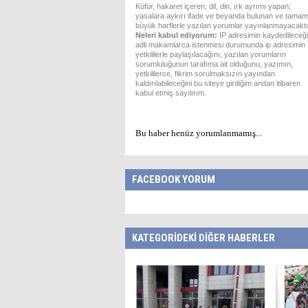
Küfür, hakaret içeren; dil, din, ırk ayrımı yapan;
yasalara aykırı ifade ve beyanda bulunan ve tamam
büyük harflerle yazılan yorumlar yayınlanmayacaktı
Neleri kabul ediyorum:
IP adresimin kaydedileceği
adli makamlarca istenmesi durumunda ip adresimin
yetkililerle paylaşılacağını, yazılan yorumların
sorumluluğunun tarafıma ait olduğunu, yazımın,
yetkililerce, fikrim sorulmaksızın yayından
kaldırılabileceğini bu siteye girdiğim andan itibaren
kabul etmiş sayılırım.
Bu haber henüz yorumlanmamış...
FACEBOOK YORUM
KATEGORİDEKİ DİĞER HABERLER