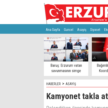
Ana Sayfa
Guncel
Asayiş
Siyaset
Ek
Türkiye
Teknoloji
Baruş: Erzurum vatan
Bağımlı
savunmasının simge
Koord
şehirlerinden
>
HABERLER
ASAYİŞ
Kamyonet takla att