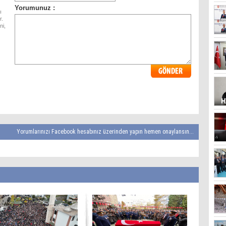
ı
r.
ni,
Yorumlarınızı Facebook hesabınız üzerinden yapın hemen onaylansın...