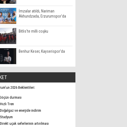
İmzalar atıldı, Nariman
Akhundzada, Erzurumspor'da
Bitlis'te milli coşku
Benhur Keser, Kayserispor'da
KET
rum’un 2026 Beklentileri:
Göçün durması
Hızlı Tren
Doğalgaz ve enerjide indirim
Stadyum
Direkt uçak seferlerinin artırılması