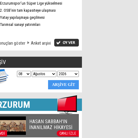
Erzurumspor’un Süper Lige yükselmesi
2. OSB’nin tam kapasiteye ulaşması
Yatay yapılaşmaya geçilmesi
Tarımsal sanayi yatırımları
nuçları göster
Anket arşivi
ŞİV
RZURUM
HASAN SABBAH'IN
İNANILMAZ HİKAYESİ
MDİ
CANLI İZLE