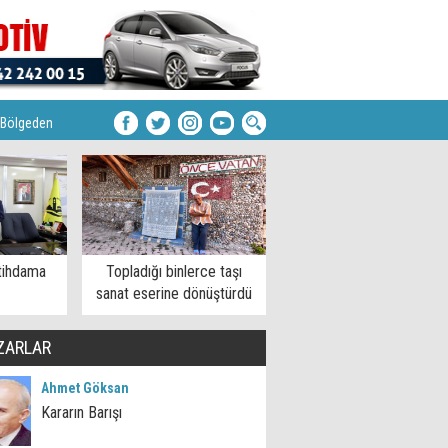
Bölgeden
tihdama
Topladığı binlerce taşı
sanat eserine dönüştürdü
ZARLAR
Ahmet Göksan
Kararın Barışı