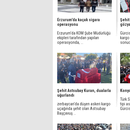
Erzurum'da kaçak sigara
Şehit
operasyonu
gözya
Erzurum'da KOM Şube Müdürlüğü
Gürcis
ekipleri tarafından yapılan
kargo
operasyonda, ...
sonucu
Şehit Astsubay Kuran, dualarla
Konya
uğurlandı
Türk S
zerbaycan'da düşen askeri kargo
tipi a
uçağında şehit olan Astsubay
Gürci
Başçavuş ...