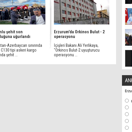
lu şehit son
Erzurum'da Orkinos Bulut - 2
luğuna uğurlandı
operasyonu
stan-Azerbaycan sınırında
İçişleri Bakanı Ali Yerlikaya,
C130 tipi askeri kargo
"Orkinos Bulut-2 uyuşturucu
da şehit ...
operasyonu ...
AN
Erzu