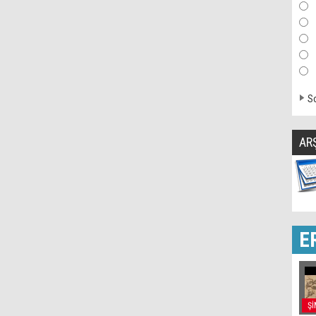
So
AR
E
Şİ