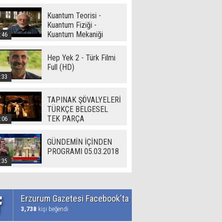
Kuantum Teorisi -
Kuantum Fiziği -
Kuantum Mekaniği
:46
Hep Yek 2 - Türk Filmi
Full (HD)
:33
TAPINAK ŞÖVALYELERİ
TÜRKÇE BELGESEL
TEK PARÇA
:06
GÜNDEMİN İÇİNDEN
PROGRAMI 05.03.2018
:35
Erzurum Gazetesi Facebook'ta
3,738
kişi beğendi