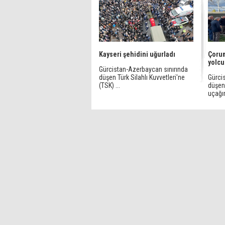
Kayseri şehidini uğurladı
Çorum
yolcu
Gürcistan-Azerbaycan sınırında
düşen Türk Silahlı Kuvvetleri'ne
Gürci
(TSK) ...
düşen 
uçağın