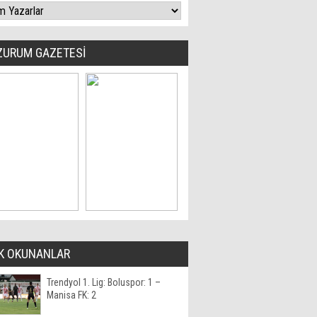
ZURUM GAZETESİ
K OKUNANLAR
Trendyol 1. Lig: Boluspor: 1 –
Manisa FK: 2