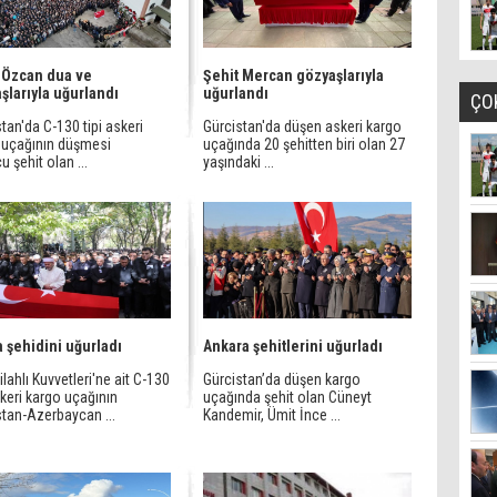
 Özcan dua ve
Şehit Mercan gözyaşlarıyla
şlarıyla uğurlandı
uğurlandı
ÇO
tan'da C-130 tipi askeri
Gürcistan'da düşen askeri kargo
 uçağının düşmesi
uçağında 20 şehitten biri olan 27
 şehit olan ...
yaşındaki ...
 şehidini uğurladı
Ankara şehitlerini uğurladı
ilahlı Kuvvetleri'ne ait C-130
Gürcistan’da düşen kargo
skeri kargo uçağının
uçağında şehit olan Cüneyt
stan-Azerbaycan ...
Kandemir, Ümit İnce ...