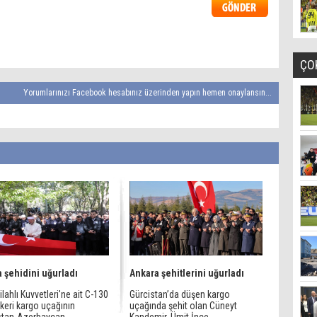
ÇO
Yorumlarınızı Facebook hesabınız üzerinden yapın hemen onaylansın...
 şehidini uğurladı
Ankara şehitlerini uğurladı
ilahlı Kuvvetleri'ne ait C-130
Gürcistan’da düşen kargo
skeri kargo uçağının
uçağında şehit olan Cüneyt