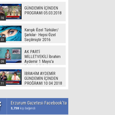
GÜNDEMİN İÇİNDEN
PROGRAMI 05.03.2018
:16
Karışık Özel Türküler/
Şarkılar- Hepsi Özel
Seçilmiştir 2016
:33
AK PARTİ
MİLLETVEKİLİ İbrahim
Aydemir 1 Mayıs'a
:09
ilişkin görüşlerini
Erzurum Gazetesi'ne
İBRAHİM AYDEMİR
açıkladı
GÜNDEMİN İÇİNDEN
PROĞRAMI 10 04 2018
:11
Erzurum Gazetesi Facebook'ta
3,738
kişi beğendi