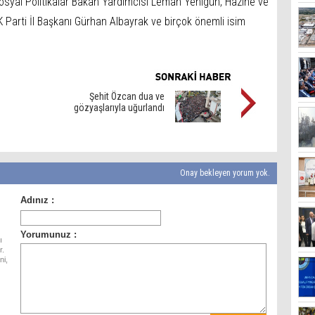
Sosyal Politikalar Bakan Yardımcısı Leman Yenigün, Hazine ve
 Parti İl Başkanı Gürhan Albayrak ve birçok önemli isim
Şehit Özcan dua ve
gözyaşlarıyla uğurlandı
Onay bekleyen yorum yok.
ı
r.
ni,