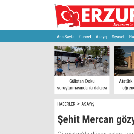
Ana Sayfa
Guncel
Asayiş
Siyaset
Ek
Türkiye
Teknoloji
Gülistan Doku
Atatürk 
soruşturmasında iki dalgıca
öğrenc
tutuklama
>
HABERLER
ASAYİŞ
Şehit Mercan gözy