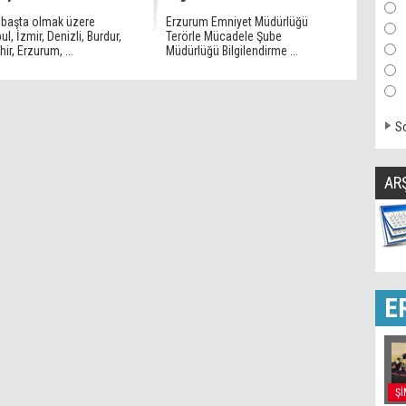
 başta olmak üzere
Erzurum Emniyet Müdürlüğü
ul, İzmir, Denizli, Burdur,
Terörle Mücadele Şube
ir, Erzurum, ...
Müdürlüğü Bilgilendirme ...
So
AR
E
Şİ