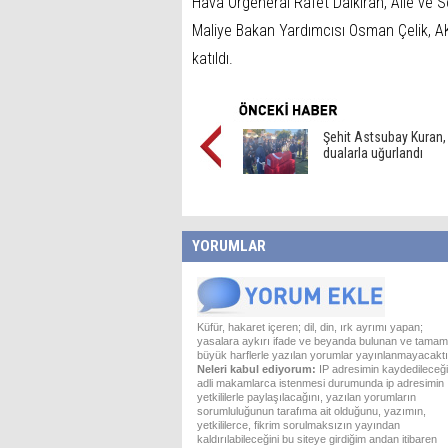
Hava Orgeneral Rafet Dalkıran, Aile ve 
Maliye Bakan Yardımcısı Osman Çelik, AK
katıldı.
Şehit Astsubay Kuran,
dualarla uğurlandı
YORUMLAR
Küfür, hakaret içeren; dil, din, ırk ayrımı yapan;
yasalara aykırı ifade ve beyanda bulunan ve tamam
büyük harflerle yazılan yorumlar yayınlanmayacaktı
Neleri kabul ediyorum:
IP adresimin kaydedileceği
adli makamlarca istenmesi durumunda ip adresimin
yetkililerle paylaşılacağını, yazılan yorumların
sorumluluğunun tarafıma ait olduğunu, yazımın,
yetkililerce, fikrim sorulmaksızın yayından
kaldırılabileceğini bu siteye girdiğim andan itibaren