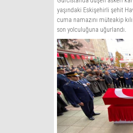
Gürcistan'da düşen askeri kar
yaşındaki Eskişehirli şehit
cuma namazını müteakip kılı
son yolculuğuna uğurlandı.