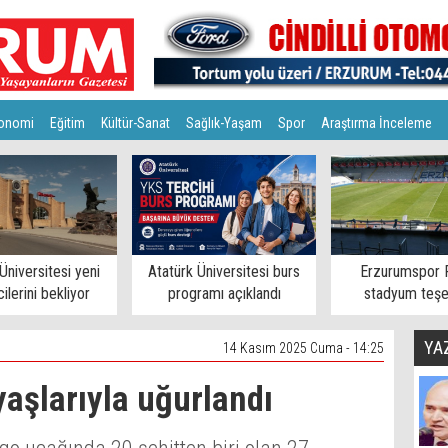
onomi
Eğitim
Kültür-Sanat
Sağlık-Yaşam
Spor
Araştırma İnceleme
Üniversitesi yeni
Atatürk Üniversitesi burs
Erzurumspor 
ilerini bekliyor
programı açıklandı
stadyum teşe
YA
14 Kasım 2025 Cuma - 14:25
aşlarıyla uğurlandı