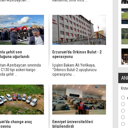
stan-Azerbaycan ...
Kandemir, Ümit İnce ...
lu şehit son
Erzurum'da Orkinos Bulut - 2
luğuna uğurlandı
operasyonu
stan-Azerbaycan sınırında
İçişleri Bakanı Ali Yerlikaya,
C130 tipi askeri kargo
"Orkinos Bulut-2 uyuşturucu
da şehit ...
operasyonu ...
AN
Erzu
um'da change araç
Emniyet üniversitelileri
asyonu
bilgilendirdi