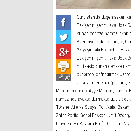
Gürcistan'da düşen askeri ka
Eskişehirli şehit Hava Uça
kılınan cenaze namazı akabin
Azerbaycan'dan dönüşte, Gürc
27 yaşındaki Eskişehirli Ha
Eskişehirli şehit Hava Uça
müteakip kılınan cenaze nam
akabinde, defnedilmek üzere E
çocuktan en küçüğü olan şehi
Mercan'ın annesi Ayşe Mercan, babası H
namazında ayakta durmakta güçlük çekti
Törene, Aile ve Sosyal Politikalar Bakan
Zafer Partisi Genel Başkanı Ümit Özdağ, A
Üniversitesi Rektörü Prof. Dr. Erhan A