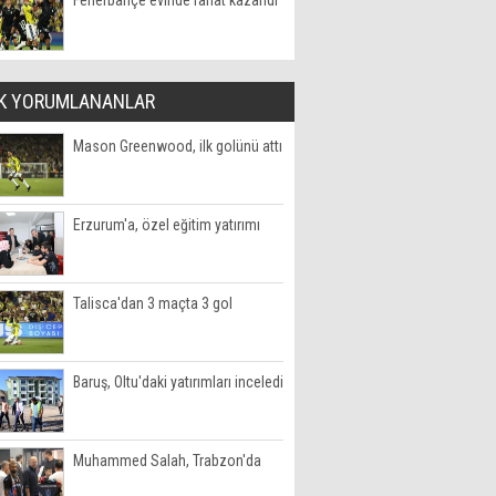
Fenerbahçe evinde rahat kazandı
K YORUMLANANLAR
Mason Greenwood, ilk golünü attı
Erzurum'a, özel eğitim yatırımı
Talisca'dan 3 maçta 3 gol
Baruş, Oltu'daki yatırımları inceledi
Muhammed Salah, Trabzon'da