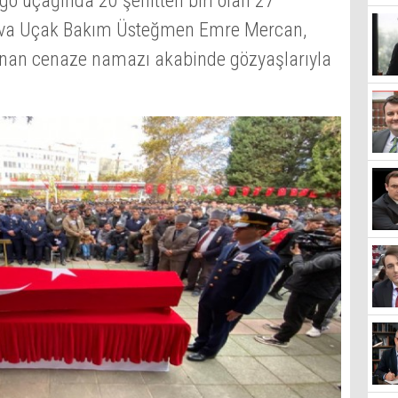
go uçağında 20 şehitten biri olan 27
 Hava Uçak Bakım Üsteğmen Emre Mercan,
nan cenaze namazı akabinde gözyaşlarıyla