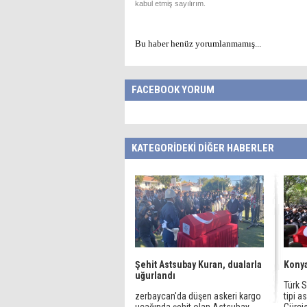
kabul etmiş sayılırım.
Bu haber henüz yorumlanmamış...
FACEBOOK YORUM
KATEGORİDEKİ DİĞER HABERLER
Şehit Astsubay Kuran, dualarla
Konya
uğurlandı
Türk S
zerbaycan'da düşen askeri kargo
tipi a