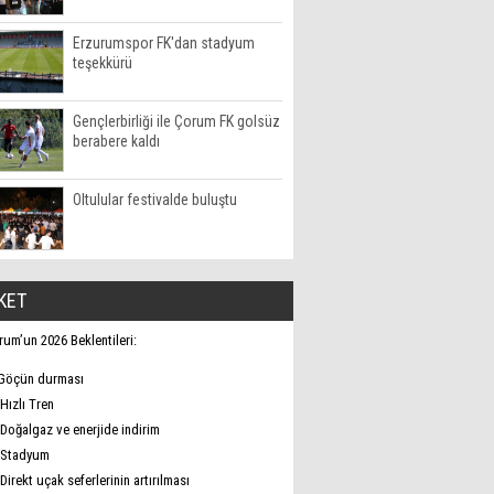
Erzurumspor FK'dan stadyum
teşekkürü
Gençlerbirliği ile Çorum FK golsüz
berabere kaldı
Oltulular festivalde buluştu
KET
rum’un 2026 Beklentileri:
Göçün durması
Hızlı Tren
Doğalgaz ve enerjide indirim
Stadyum
Direkt uçak seferlerinin artırılması