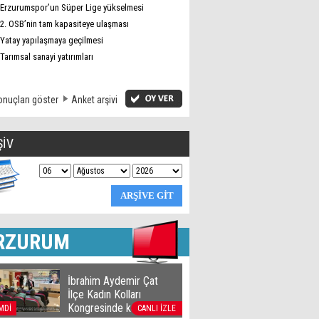
Erzurumspor’un Süper Lige yükselmesi
2. OSB’nin tam kapasiteye ulaşması
Yatay yapılaşmaya geçilmesi
Tarımsal sanayi yatırımları
nuçları göster
Anket arşivi
ŞİV
RZURUM
İbrahim Aydemir Çat
İlçe Kadın Kolları
Kongresinde konuştu
MDİ
CANLI İZLE