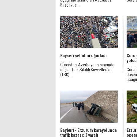
uçağında şehit olan Astsubay
Gürci
Başçavuş ...
Kayseri şehidini uğurladı
Çorum
yolcu
Gürcistan-Azerbaycan sınırında
düşen Türk Silahlı Kuvvetleri'ne
Gürci
(TSK) ...
düşen 
uçağın
Bayburt - Erzurum karayolunda
Erzur
trafik kazası: 3 yaralı
oper