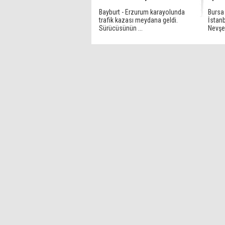
Bayburt - Erzurum karayolunda
Bursa
trafik kazası meydana geldi.
İstanb
Sürücüsünün ...
Nevşeh