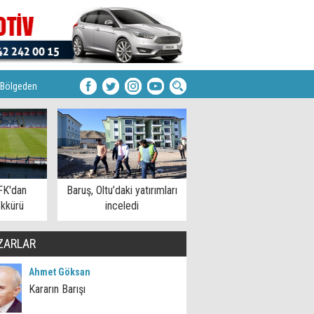
Bölgeden
FK'dan
Baruş, Oltu’daki yatırımları
kkürü
inceledi
ZARLAR
Ahmet Göksan
Kararın Barışı