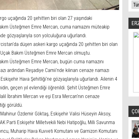
rgo uçağında 20 şehitten biri olan 27 yaşındaki
ER
k Bakım Üsteğmen Emre Mercan, cuma namazını müteakip
de gözyaşlarıyla son yolculuğuna uğurlandı.
istan'da düşen askeri kargo uçağında 20 şehitten biri olan
va Uçak Bakım Üsteğmen Emre Mercan olmuştu.
k Bakım Üsteğmen Emre Mercan, bugün cuma namazını
azı ardından Reşadiye Camii'nde kılınan cenaze namazı
skişehir Hava Şehitliği'ne gözyaşlarıyla uğurlandı. Ailenin 4
din, geçen yıl evlendiği öğrenildi. Şehit Üsteğmen Emre
alil İbrahim Mercan ve eşi Esra Mercan'nın cenaze
ği görüldü.
ÇO
ı Mahinur Özdemir Göktaş, Eskişehir Valisi Hüseyin Aksoy,
K Parti Eskişehir Milletvekili Nebi Hatipoğlu, Milli Savunma
fyoncu, Muharip Hava Kuvveti Komutanı ve Garnizon Komutanı