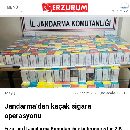
MENÜ
Erzurum
27°
Asayiş
22 Kasım 2023 Çarşamba 10:31
Jandarma’dan kaçak sigara
operasyonu
Erzurum İl Jandarma Komutanlığı ekiplerince 5 bin 299