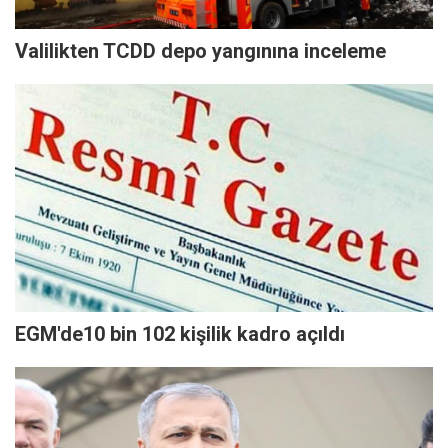
Valilikten TCDD depo yangınına inceleme
EGM'de10 bin 102 kişilik kadro açıldı