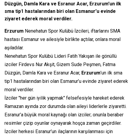
Düzgün, Damla Kara ve Esranur Acar, Erzurum’un ilk
sma tip1 hastalarından biri olan Esmanur’u evinde
ziyaret ederek moral verdiler.
Erzurum
Nenehatun Spor Kulübü İzcileri, iftarlarını SMA
hastası Esmanur ve ailesiyle birlikte açtılar, onlara moral
aşıladılar.
Nenehatun Spor Kulübü Lideri Fatih Yakışan ile gönüllü
izciler Firdevs Nur Akşit, Gizem Sude Peşmen, Fatma
Düzgün, Damla Kara ve Esranur Acar,
Erzurum
’un ilk sma
tip1 hastalarından biri olan Esmanur’u evinde ziyaret ederek
moral verdiler.
İzciler "her gün iyilik yapmak" felsefesiyle hareket ederek
Ramazan ayında zor durumda olan aileyi liderlerle ziyaretti.
Esranur’a büyük moral kaynağı olan izciler; onunla beraber
resimler çizip oyunlar oynayarak hoşça zaman geçirdiler.
İzciler herkesi Esranur’un ilaçlarının karşılanması için