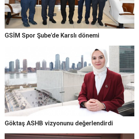
GSİM Spor Şube'de Karslı dönemi
Göktaş ASHB vizyonunu değerlendirdi