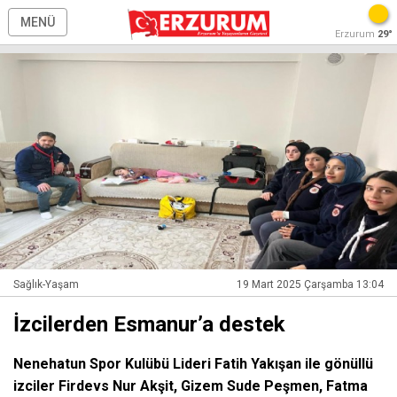
MENÜ
Erzurum
29°
Sağlık-Yaşam
19 Mart 2025 Çarşamba 13:04
İzcilerden Esmanur’a destek
Nenehatun Spor Kulübü Lideri Fatih Yakışan ile gönüllü
izciler Firdevs Nur Akşit, Gizem Sude Peşmen, Fatma