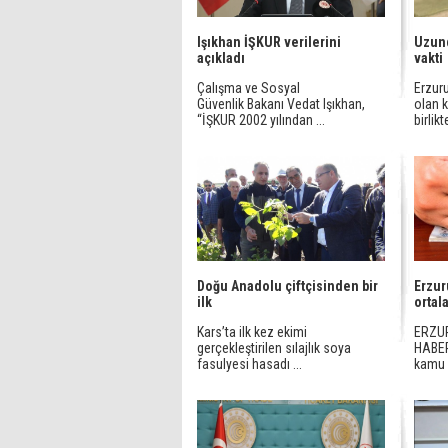
Işıkhan İŞKUR verilerini
Uzun
açıkladı
vakti
Çalışma ve Sosyal
Erzur
Güvenlik Bakanı Vedat Işıkhan,
olan 
“İŞKUR 2002 yılından ...
birlik
Doğu Anadolu çiftçisinden bir
Erzur
ilk
ortal
Kars’ta ilk kez ekimi
ERZU
gerçekleştirilen sılajlık soya
HABER
fasulyesi hasadı ...
kamu v