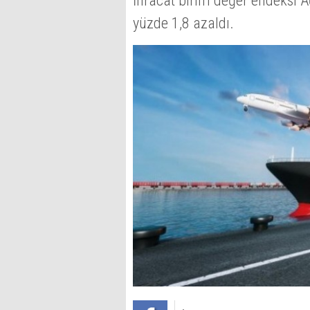
İhracat birim değer endeksi Ağ
yüzde 1,8 azaldı.