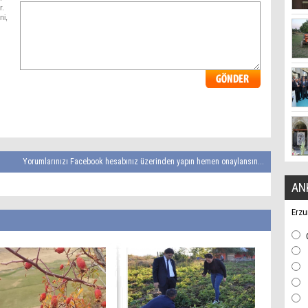
r.
ni,
Yorumlarınızı Facebook hesabınız üzerinden yapın hemen onaylansın...
AN
Erzu