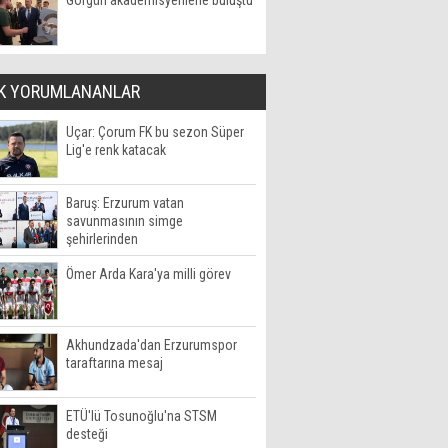
Görgün akademisyenlerle buluştu
K YORUMLANANLAR
Uçar: Çorum FK bu sezon Süper
Lig'e renk katacak
Baruş: Erzurum vatan
savunmasının simge
şehirlerinden
Ömer Arda Kara'ya milli görev
Akhundzada'dan Erzurumspor
taraftarına mesaj
ETÜ'lü Tosunoğlu'na STSM
desteği