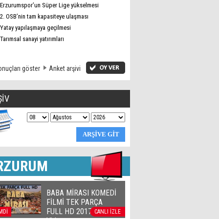
Erzurumspor’un Süper Lige yükselmesi
2. OSB’nin tam kapasiteye ulaşması
Yatay yapılaşmaya geçilmesi
Tarımsal sanayi yatırımları
nuçları göster
Anket arşivi
ŞİV
RZURUM
BABA MİRASI KOMEDİ
FİLMİ TEK PARÇA
FULL HD 2017 | Official
MDİ
CANLI İZLE