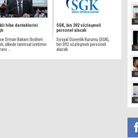
15
lı hibe desteklerini
SGK, bin 392 sözleşmeli
tı
personel alacak
 ve Orman Bakanı İbrahim
Sosyal Güvenlik Kurumu (SGK),
ı, ülkede tarımsal üretimin
bin 392 sözleşmeli personeli
15
ması ...
alacak.
15
18