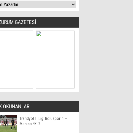
ZURUM GAZETESİ
K OKUNANLAR
Trendyol 1. Lig: Boluspor: 1 –
Manisa FK: 2