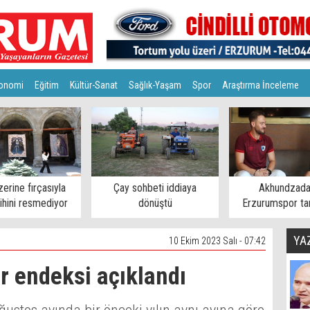
onomi
Eğitim
Kültür-Sanat
Sağlık-Yaşam
Spor
Araştırma İnceleme
zerine fırçasıyla
Çay sohbeti iddiaya
Akhundzada
rihini resmediyor
dönüştü
Erzurumspor tar
mesaj
YA
10 Ekim 2023 Salı - 07:42
r endeksi açıklandı