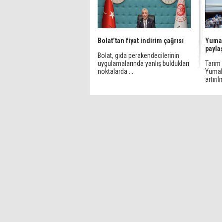
Bolat’tan fiyat indirim çağrısı
Yumak
paylaş
Bolat, gıda perakendecilerinin
uygulamalarında yanlış buldukları
Tarım
noktalarda ...
Yumakl
artırıl