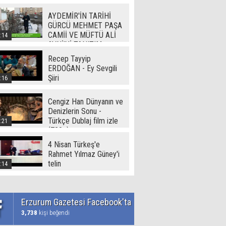
Video
AYDEMİR'İN TARİHİ
GÜRCÜ MEHMET PAŞA
CAMİİ VE MÜFTÜ ALİ
:14
AVNİ'Yİ TANITIM
Recep Tayyip
ERDOĞAN - Ey Sevgili
Şiiri
:16
Cengiz Han Dünyanın ve
Denizlerin Sonu -
Türkçe Dublaj film izle
:21
(720p)
4 Nisan Türkeş'e
Rahmet Yılmaz Güney'i
telin
:14
Erzurum Gazetesi Facebook'ta
3,738
kişi beğendi