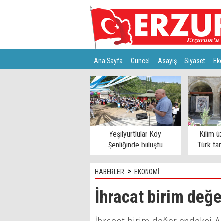
Ana Sayfa
Guncel
Asayiş
Siyaset
Ek
Türkiye
Teknoloji
Yeşilyurtlular Köy
Kilim ü
Şenliğinde buluştu
Türk ta
>
HABERLER
EKONOMİ
İhracat birim değe