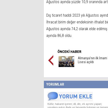
Ağustos ayında yüzde 10,9 oranında art
Dış ticaret haddi 2023 yılı Ağustos ayınd
İhracat birim değer endeksinin ithalat 
Ağustos ayında 74,2 olarak elde edilmiş 
ayında 86,8 oldu.
Almanya'nın ilk İmam 
Lisesi açıldı
YORUMLAR
Küfür, hakaret içeren; dil, din, ırk ayrımı yapan;
yasalara aykırı ifade ve beyanda bulunan ve tamam