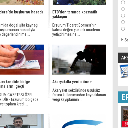
dere’de kuşburnu hasadı
ETB'den tarımda kozmatik
yaklaşım
um'da doğal şifa kaynağı
Erzurum Ticaret Borsası’nın
kuşburnunun hasadıyla
katma değeri yüksek ürünlerin
te değerlendirilme ...
yetiştirilmesine ...
So
AR
um kredide bölge
Akaryakıtta yeni dönem
amalarını geçti
Akaryakıt sektöründe usulsüz
E
RUM GAZETESİ ÖZEL
fatura kullanımından kaynaklanan
İDİR - Erzurum bölgede
vergi kayıplarının ...
e toplam kredi ...
Şİ