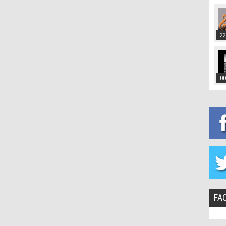
22
00
FA