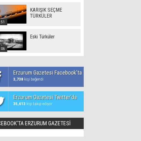
KARIŞIK SEÇME
TÜRKÜLER
:51
Eski Türküler
:06
Erzurum Gazetesi Facebook'ta
3,738
kişi beğendi
Erzurum Gazetesi Twitter'da
35,613
kişi takip ediyor
CEBOOK'TA ERZURUM GAZETESİ