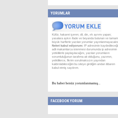
YORUMLAR
Küfür, hakaret içeren; dil, din, ırk ayrımı yapan;
yasalara aykırı ifade ve beyanda bulunan ve tamam
büyük harflerle yazılan yorumlar yayınlanmayacaktı
Neleri kabul ediyorum:
IP adresimin kaydedileceği
adli makamlarca istenmesi durumunda ip adresimin
yetkililerle paylaşılacağını, yazılan yorumların
sorumluluğunun tarafıma ait olduğunu, yazımın,
yetkililerce, fikrim sorulmaksızın yayından
kaldırılabileceğini bu siteye girdiğim andan itibaren
kabul etmiş sayılırım.
Bu haber henüz yorumlanmamış...
FACEBOOK YORUM