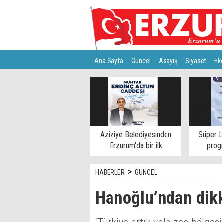
Ana Sayfa
Guncel
Asayiş
Siyaset
Ek
Türkiye
Teknoloji
Aziziye Belediyesinden
Süper L
Erzurum'da bir ilk
progr
>
HABERLER
GUNCEL
Hanoğlu’ndan dik