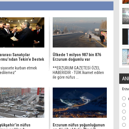
ararası Sanatçılar
Ülkede 1 milyon 987 bin 876
ormu’ndan Tekin’e Destek
Erzurum doğumlu var
ı siyasete kurban etmek
**ERZURUM GAZETESİ ÖZEL
 edilemez”
HABERİDİR - TÜİK İkamet edilen
ile göre nüfus ...
AN
Erzu
yükşehir’in nüfus
Erzurum nüfus yoğunluğunun