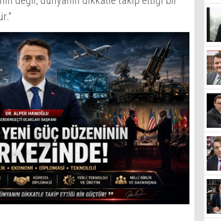
nin değil, dünyanın dikkatle takip ettiği bir
r.”