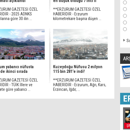
aması açıklandı
en düşük olduğu 7'inci İl
ZURUM GAZETESİ ÖZEL
**ERZURUM GAZETESİ ÖZEL
İDİR - 2025 ADNKS
HABERİDİR - Erzurum
arına göre 30 ilin ...
kilometrekare başına düşen ...
So
AR
um yabancı nüfusta
Kuzeydoğu Nüfusu 2 milyon
de ikinci sırada
115 bin 281’e indi!
ZURUM GAZETESİ ÖZEL
**ERZURUM GAZETESİ ÖZEL
DİR - TÜİK İllere ve
HABERİDİR - Erzurum, Ağrı, Kars,
ete göre yabancı ...
Erzincan, Iğdır, ...
E
Şİ