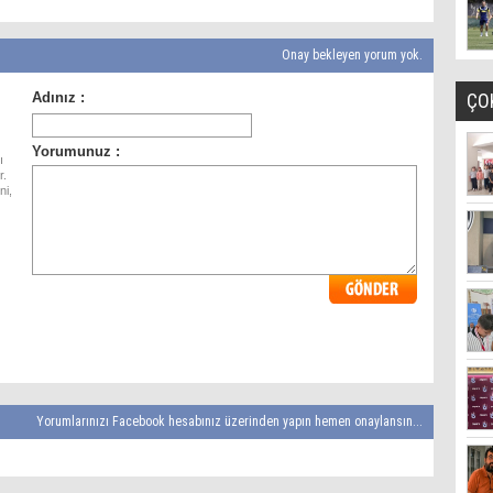
Onay bekleyen yorum yok.
ÇO
ı
r.
ni,
Yorumlarınızı Facebook hesabınız üzerinden yapın hemen onaylansın...