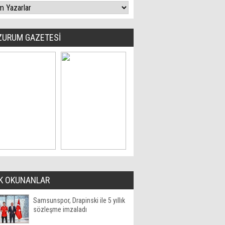
ZURUM GAZETESİ
K OKUNANLAR
Samsunspor, Drapinski ile 5 yıllık
sözleşme imzaladı