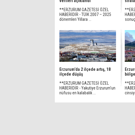
verileri açıklandı
sıral
**ERZURUM GAZETESİ ÖZEL
**ER
HABERİDİR - TÜİK 2007 – 2025
HABER
dönemleri Yıllara ...
sonuçl
Erzurum’da 2 ilçede artış, 18
Erzur
ilçede düşüş
bölge
**ERZURUM GAZETESİ ÖZEL
**ER
HABERİDİR - Yakutiye Erzurum’un
HABERİ
nüfusu en kalabalık ...
cinsiy