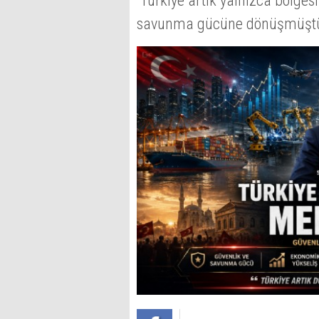
“Türkiye artık yalnızca bölgesi
savunma gücüne dönüşmüştü