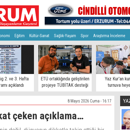
onomi
Eğitim
Kültür-Sanat
Sağlık-Yaşam
Spor
Araştırma İnceleme
ig 2. ve 3. Hafta
ETÜ ortaklığında geliştirilen
Yaz Kur'an ku
amı açıklandı
projeye TÜBİTAK desteği
turnuva hey
YA
8 Mayıs 2026 Cuma - 16:17
kat çeken açıklama…