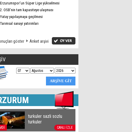
Erzurumspor’un Süper Lige yükselmesi
2. OSB’nin tam kapasiteye ulaşması
Yatay yapılaşmaya geçilmesi
Tarımsal sanayi yatırımları
nuçları göster
Anket arşivi
ŞİV
RZURUM
turkuler sazli sozlu
turkuler
MDİ
CANLI İZLE