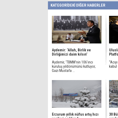
KATEGORİDEKİ DİĞER HABERLER
Aydemir: ‘Allah, Birlik ve
Ulusl
Dirliğimizi daim kılsın’
Platf
Aydemir, 'TBMM’nin 106’ıncı
“Acıy
kuruluş yıldönümünü kutluyor,
kabul
Gazi Mustafa ...
Erzurum yıllık nüfus artış hızı
30 Bü