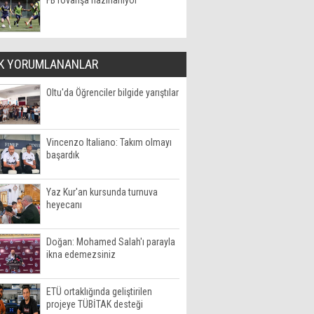
FB rövanşa hazırlanıyor
K YORUMLANANLAR
Oltu'da Öğrenciler bilgide yarıştılar
Vincenzo Italiano: Takım olmayı
başardık
Yaz Kur'an kursunda turnuva
heyecanı
Doğan: Mohamed Salah'ı parayla
ikna edemezsiniz
ETÜ ortaklığında geliştirilen
projeye TÜBİTAK desteği