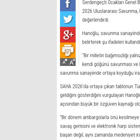
Serdengeçti Ocakları Genel 
2026 Uluslararası Savunma, H
değerlendirdi.
Hanoğlu, savunma sanayiindek
belirterek şu ifadeleri kullandı
“Bir milletin bağımsızlığı yaln
kendi göğünü savunması ve k
savunma sanayiinde ortaya koyduğu irade i
SAHA 2026’da ortaya çıkan tablonun Türki
geldiğini gösterdiğini vurgulayan Hanoğlu,
açısından büyük bir özgüven kaynağı ol
“Bir dönem ambargolarla önü kesilmeye çal
savaş gemisini ve elektronik harp sistemle
başarı değil; aynı zamanda medeniyet ira