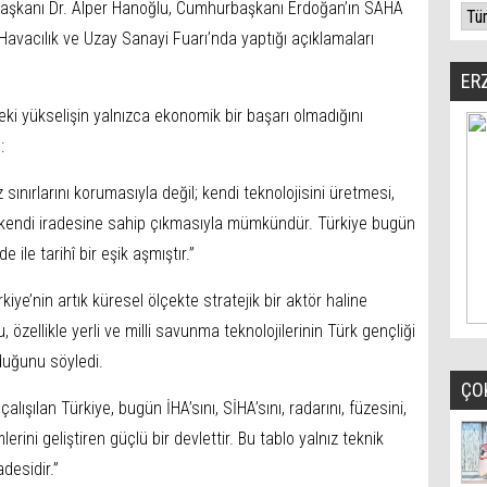
Başkanı Dr. Alper Hanoğlu, Cumhurbaşkanı Erdoğan’ın SAHA
avacılık ve Uzay Sanayi Fuarı’nda yaptığı açıklamaları
ER
i yükselişin yalnızca ekonomik bir başarı olmadığını
:
ız sınırlarını korumasıyla değil; kendi teknolojisini üretmesi,
endi iradesine sahip çıkmasıyla mümkündür. Türkiye bugün
le tarihî bir eşik aşmıştır.”
ye’nin artık küresel ölçekte stratejik bir aktör haline
 özellikle yerli ve milli savunma teknolojilerinin Türk gençliği
duğunu söyledi.
ÇO
ışılan Türkiye, bugün İHA’sını, SİHA’sını, radarını, füzesini,
rini geliştiren güçlü bir devlettir. Bu tablo yalnız teknik
desidir.”