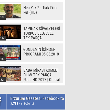
Hep Yek 2 - Türk Filmi
Full (HD)
:33
TAPINAK ŞÖVALYELERİ
TÜRKÇE BELGESEL
TEK PARÇA
:06
GÜNDEMİN İÇİNDEN
PROGRAMI 05.03.2018
:35
BABA MİRASI KOMEDİ
FİLMİ TEK PARÇA
FULL HD 2017 | Official
:52
Video
Erzurum Gazetesi Facebook'ta
3,738
kişi beğendi