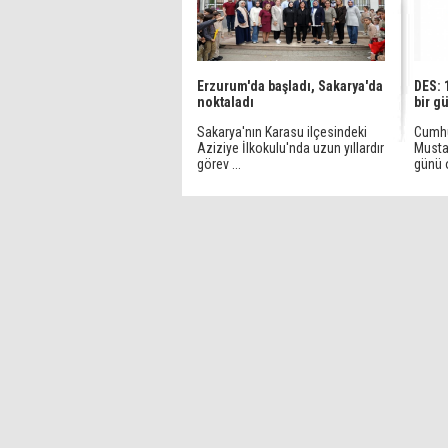
Erzurum'da başladı, Sakarya'da
DES: 
noktaladı
bir g
Sakarya'nın Karasu ilçesindeki
Cumhu
Aziziye İlkokulu'nda uzun yıllardır
Musta
görev ...
günü o