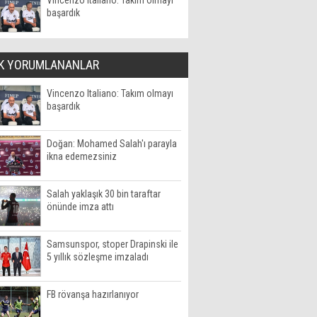
Vincenzo Italiano: Takım olmayı
başardık
K YORUMLANANLAR
Vincenzo Italiano: Takım olmayı
başardık
Doğan: Mohamed Salah'ı parayla
ikna edemezsiniz
Salah yaklaşık 30 bin taraftar
önünde imza attı
Samsunspor, stoper Drapinski ile
5 yıllık sözleşme imzaladı
FB rövanşa hazırlanıyor