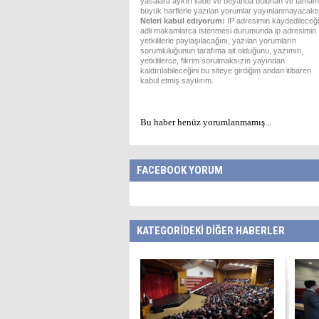
yasalara aykırı ifade ve beyanda bulunan ve tamam
büyük harflerle yazılan yorumlar yayınlanmayacaktı
Neleri kabul ediyorum:
IP adresimin kaydedileceği
adli makamlarca istenmesi durumunda ip adresimin
yetkililerle paylaşılacağını, yazılan yorumların
sorumluluğunun tarafıma ait olduğunu, yazımın,
yetkililerce, fikrim sorulmaksızın yayından
kaldırılabileceğini bu siteye girdiğim andan itibaren
kabul etmiş sayılırım.
Bu haber henüz yorumlanmamış...
FACEBOOK YORUM
KATEGORİDEKİ DİĞER HABERLER