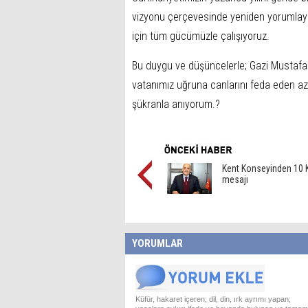
vizyonu çerçevesinde yeniden yorumlaya
için tüm gücümüzle çalışıyoruz.
Bu duygu ve düşüncelerle; Gazi Mustafa 
vatanımız uğruna canlarını feda eden azi
şükranla anıyorum.?
Kent Konseyinden 10 
mesajı
YORUMLAR
Küfür, hakaret içeren; dil, din, ırk ayrımı yapan;