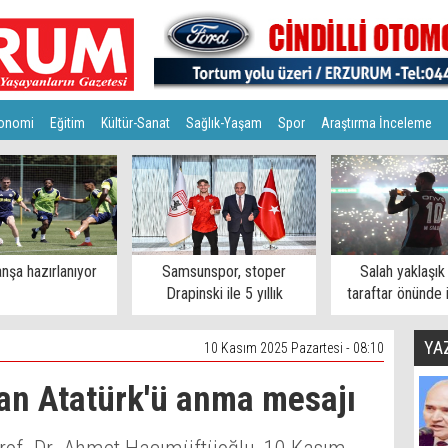
onomi
Eğitim
Kültür-Sanat
Sağlık-Yaşam
Spor
Araştırma İnceleme
nşa hazırlanıyor
Samsunspor, stoper
Salah yaklaşık
Drapinski ile 5 yıllık
taraftar önünde 
sözleşme imzaladı
YA
10 Kasım 2025 Pazartesi - 08:10
an Atatürk'ü anma mesajı