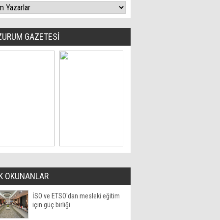
ZURUM GAZETESİ
K OKUNANLAR
İSO ve ETSO'dan mesleki eğitim
için güç birliği