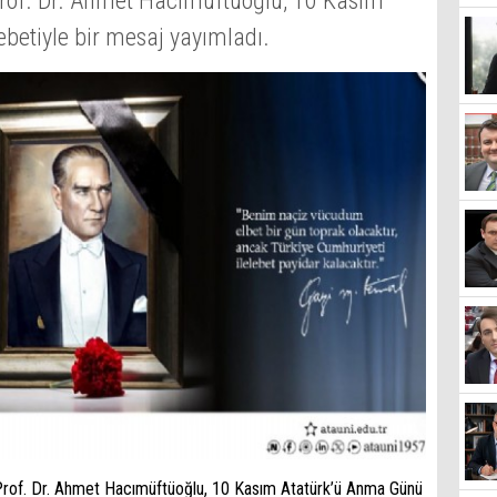
 Prof. Dr. Ahmet Hacımüftüoğlu, 10 Kasım
etiyle bir mesaj yayımladı.
 Prof. Dr. Ahmet Hacımüftüoğlu, 10 Kasım Atatürk’ü Anma Günü