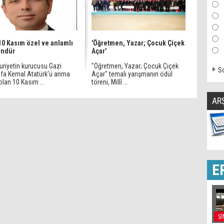
10 Kasım özel ve anlamlı
'Öğretmen, Yazar; Çocuk Çiçek
ündür
Açar'
riyetin kurucusu Gazi
"Öğretmen, Yazar; Çocuk Çiçek
So
fa Kemal Atatürk’ü anma
Açar" temalı yarışmanın ödül
lan 10 Kasım ...
töreni, Millî ...
AR
E
Şİ