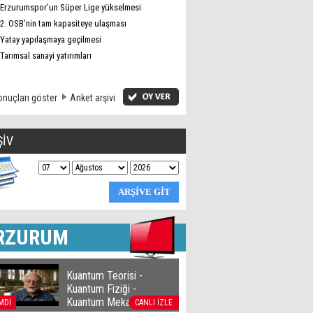
Erzurumspor’un Süper Lige yükselmesi
2. OSB’nin tam kapasiteye ulaşması
Yatay yapılaşmaya geçilmesi
Tarımsal sanayi yatırımları
nuçları göster
Anket arşivi
ŞİV
RZURUM
Kuantum Teorisi -
Kuantum Fiziği -
Kuantum Mekaniği
MDİ
CANLI İZLE