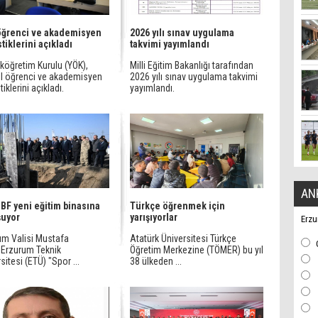
öğrenci ve akademisyen
2026 yılı sınav uygulama
stiklerini açıkladı
takvimi yayımlandı
köğretim Kurulu (YÖK),
Milli Eğitim Bakanlığı tarafından
l öğrenci ve akademisyen
2026 yılı sınav uygulama takvimi
tiklerini açıkladı.
yayımlandı.
AN
BF yeni eğitim binasına
Türkçe öğrenmek için
şuyor
yarışıyorlar
Erzu
um Valisi Mustafa
Atatürk Üniversitesi Türkçe
, Erzurum Teknik
Öğretim Merkezine (TÖMER) bu yıl
sitesi (ETÜ) "Spor ...
38 ülkeden ...