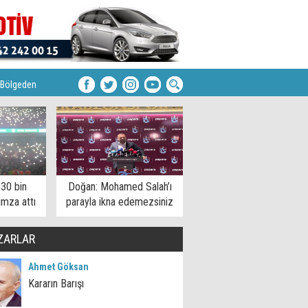
Bölgeden
 30 bin
Doğan: Mohamed Salah’ı
imza attı
parayla ikna edemezsiniz
ZARLAR
Ahmet Göksan
Kararın Barışı