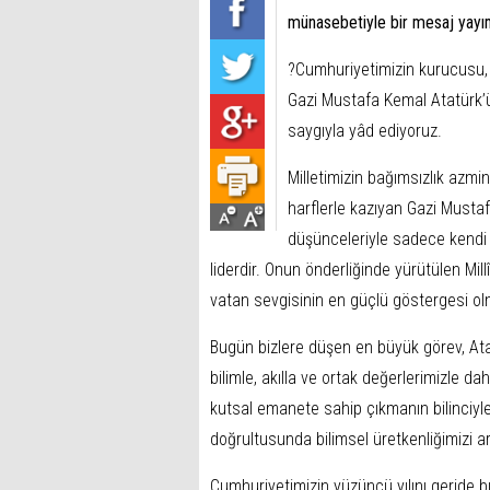
münasebetiyle bir mesaj yayım
?Cumhuriyetimizin kurucusu,
Gazi Mustafa Kemal Atatürk’ü
saygıyla yâd ediyoruz.
Milletimizin bağımsızlık azmini
harflerle kazıyan Gazi Mustaf
düşünceleriyle sadece kendi m
liderdir. Onun önderliğinde yürütülen Mil
vatan sevgisinin en güçlü göstergesi ol
Bugün bizlere düşen en büyük görev, Ata
bilimle, akılla ve ortak değerlerimizle da
kutsal emanete sahip çıkmanın bilinciyl
doğrultusunda bilimsel üretkenliğimizi 
Cumhuriyetimizin yüzüncü yılını geride bı