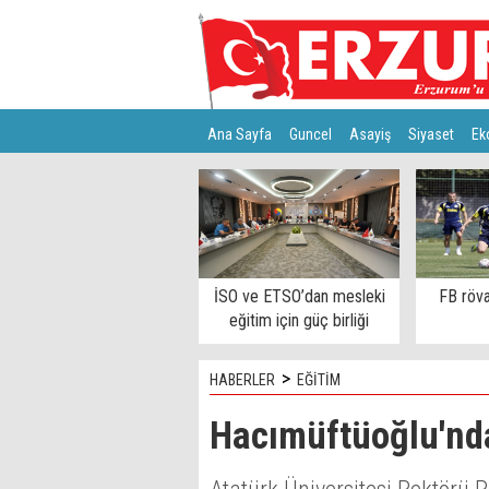
Ana Sayfa
Guncel
Asayiş
Siyaset
Ek
Türkiye
Teknoloji
İSO ve ETSO’dan mesleki
FB röva
eğitim için güç birliği
>
HABERLER
EĞİTİM
Hacımüftüoğlu'nd