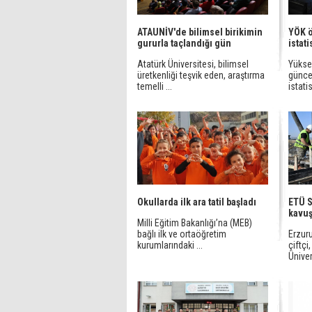
ATAUNİV'de bilimsel birikimin
YÖK 
gururla taçlandığı gün
istati
Atatürk Üniversitesi, bilimsel
Yükse
üretkenliği teşvik eden, araştırma
günce
temelli ...
istatis
Okullarda ilk ara tatil başladı
ETÜ S
kavu
Milli Eğitim Bakanlığı’na (MEB)
bağlı ilk ve ortaöğretim
Erzur
kurumlarındaki ...
çiftçi
Üniver