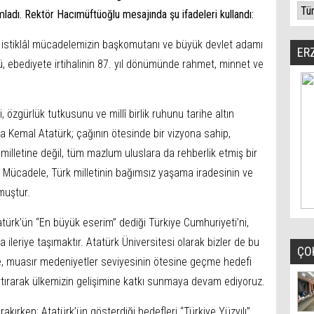
ladı. Rektör Hacımüftüoğlu mesajında şu ifadeleri kullandı:
 istiklâl mücadelemizin başkomutanı ve büyük devlet adamı
ER
, ebediyete irtihalinin 87. yıl dönümünde rahmet, minnet ve
, özgürlük tutkusunu ve millî birlik ruhunu tarihe altın
a Kemal Atatürk; çağının ötesinde bir vizyona sahip,
illetine değil, tüm mazlum uluslara da rehberlik etmiş bir
lî Mücadele, Türk milletinin bağımsız yaşama iradesinin ve
muştur.
türk’ün “En büyük eserim” dediği Türkiye Cumhuriyeti’ni,
ha ileriye taşımaktır. Atatürk Üniversitesi olarak bizler de bu
ÇO
e, muasır medeniyetler seviyesinin ötesine geçme hedefi
artırarak ülkemizin gelişimine katkı sunmaya devam ediyoruz.
rakırken; Atatürk’ün gösterdiği hedefleri “Türkiye Yüzyılı”