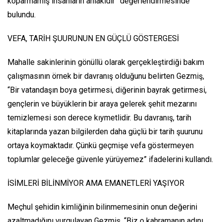
koparmamış insanların ahlakıdır” değerlendirmesinde
bulundu.
VEFA, TARİH ŞUURUNUN EN GÜÇLÜ GÖSTERGESİ
Mahalle sakinlerinin gönüllü olarak gerçekleştirdiği bakım
çalışmasının örnek bir davranış olduğunu belirten Gezmiş,
“Bir vatandaşın boya getirmesi, diğerinin bayrak getirmesi,
gençlerin ve büyüklerin bir araya gelerek şehit mezarını
temizlemesi son derece kıymetlidir. Bu davranış, tarih
kitaplarında yazan bilgilerden daha güçlü bir tarih şuurunu
ortaya koymaktadır. Çünkü geçmişe vefa göstermeyen
toplumlar geleceğe güvenle yürüyemez” ifadelerini kullandı.
İSİMLERİ BİLİNMİYOR AMA EMANETLERİ YAŞIYOR
Meçhul şehidin kimliğinin bilinmemesinin onun değerini
azaltmadığını vurgulayan Gezmiş, “Biz o kahramanın adını