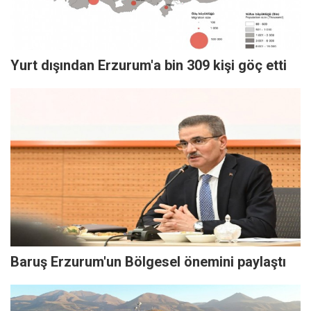
Yurt dışından Erzurum'a bin 309 kişi göç etti
Baruş Erzurum'un Bölgesel önemini paylaştı