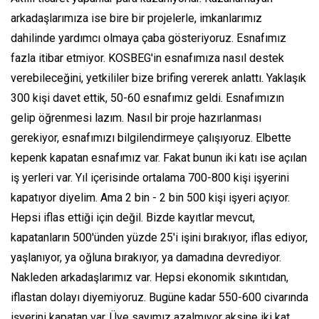
arkadaşlarımıza ise bire bir projelerle, imkanlarımız
dahilinde yardımcı olmaya çaba gösteriyoruz. Esnafımız
fazla itibar etmiyor. KOSBEG'in esnafımıza nasıl destek
verebileceğini, yetkililer bize brifing vererek anlattı. Yaklaşık
300 kişi davet ettik, 50-60 esnafımız geldi. Esnafımızın
gelip öğrenmesi lazım. Nasıl bir proje hazırlanması
gerekiyor, esnafımızı bilgilendirmeye çalışıyoruz. Elbette
kepenk kapatan esnafımız var. Fakat bunun iki katı ise açılan
iş yerleri var. Yıl içerisinde ortalama 700-800 kişi işyerini
kapatıyor diyelim. Ama 2 bin - 2 bin 500 kişi işyeri açıyor.
Hepsi iflas ettiği için değil. Bizde kayıtlar mevcut,
kapatanların 500'ünden yüzde 25'i işini bırakıyor, iflas ediyor,
yaşlanıyor, ya oğluna bırakıyor, ya damadına devrediyor.
Nakleden arkadaşlarımız var. Hepsi ekonomik sıkıntıdan,
iflastan dolayı diyemiyoruz. Bugüne kadar 550-600 civarında
işyerini kapatan var. Üye sayımız azalmıyor aksine iki kat