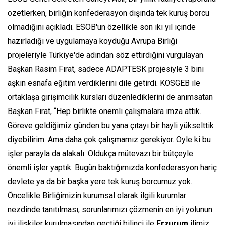
özetlerken, birliğin konfederasyon dışında tek kuruş borcu
olmadığını açıkladı. ESOB'un özellikle son iki yıl içinde
hazırladığı ve uygulamaya koyduğu Avrupa Birliği
projeleriyle Türkiye'de adından söz ettirdiğini vurgulayan
Başkan Rasim Fırat, sadece ADAPTESK projesiyle 3 bini
aşkın esnafa eğitim verdiklerini dile getirdi. KOSGEB ile
ortaklaşa girişimcilik kursları düzenlediklerini de anımsatan
Başkan Fırat, “Hep birlikte önemli çalışmalara imza attık.
Göreve geldiğimiz günden bu yana çıtayı bir hayli yükselttik
diyebilirim. Ama daha çok çalışmamız gerekiyor. Öyle ki bu
işler parayla da alakalı. Oldukça mütevazı bir bütçeyle
önemli işler yaptık. Bugün baktığımızda konfederasyon hariç
devlete ya da bir başka yere tek kuruş borcumuz yok.
Öncelikle Birliğimizin kurumsal olarak ilgili kurumlar
nezdinde tanıtılması, sorunlarımızı çözmenin en iyi yolunun
iyi ilişkiler kurulmasından geçtiği bilinci ile
Erzurum
ilimiz