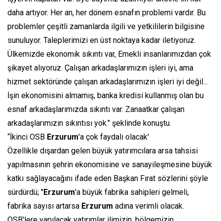
daha artıyor. Her an, her dönem esnafın problemi vardır. Bu
problemler çeşitli zamanlarda ilgili ve yetkililerin bilgisine
sunuluyor. Taleplerimizi en üst noktaya kadar iletiyoruz.
Ülkemizde ekonomik sıkıntı var, Emekli insanlarımızdan çok
şikayet alıyoruz. Çalışan arkadaşlarımızın işleri iyi, ama
hizmet sektöründe çalışan arkadaşlarımızın işleri iyi değil...
İşin ekonomisini almamış, banka kredisi kullanmış olan bu
esnaf arkadaşlarımızda sıkıntı var. Zanaatkar çalışan
arkadaşlarımızın sıkıntısı yok." şeklinde konuştu.
“İkinci OSB
Erzurum
'a çok faydalı olacak'
Özellikle dışardan gelen büyük yatırımcılara arsa tahsisi
yapılmasının şehrin ekonomisine ve sanayileşmesine büyük
katkı sağlayacağını ifade eden Başkan Fırat sözlerini şöyle
sürdürdü; "
Erzurum
'a büyük fabrika sahipleri gelmeli,
fabrika sayısı artarsa
Erzurum
adına verimli olacak.
OSB'lere yapılacak yatırımlar ilimizin, bölgemizin