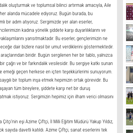
alık oluşturmak ve toplumsal bilinci artırmak amacıyla, Aile
k her alanda mücadele ediyoruz. Bugün burada, bu
ı bir adım atıyoruz. Sergimizde yer alan eserler,
ilerimizin kadına yönelik şiddete karşı duyarlılıklarını ve
klaşımlarını yansıtmaktadır. Bu eserler, gençlerimizin ne
leceğe dair bizlere nasıl bir umut verdiklerini göstermektedir.
raçlarından biridir. Bugün sergilenen her bir tablo, yalnızca
ir çağrı ve bir farkındalık vesilesidir. Bu sergiye katkı sunan
ve emeği geçen herkese en içten teşekkürlerimi sunuyorum.
 saygılı bir toplum inşa etmek hepimizin ortak görevidir. Bu
aşayan tüm bireylere, şiddete karşı net bir duruş
atmak istiyoruz. Sergimizin hepimiz için ilham verici olmasını
 Çitçi'nin eşi Azime Çiftçi, İl Milli Eğitim Müdürü Yakup Yıldız,
k sayıda davetli katıldı. Azime Çiftçi, sanat eserlerini tek