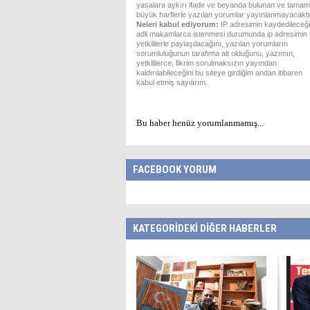
yasalara aykırı ifade ve beyanda bulunan ve tamam
büyük harflerle yazılan yorumlar yayınlanmayacaktı
Neleri kabul ediyorum:
IP adresimin kaydedileceği
adli makamlarca istenmesi durumunda ip adresimin
yetkililerle paylaşılacağını, yazılan yorumların
sorumluluğunun tarafıma ait olduğunu, yazımın,
yetkililerce, fikrim sorulmaksızın yayından
kaldırılabileceğini bu siteye girdiğim andan itibaren
kabul etmiş sayılırım.
Bu haber henüz yorumlanmamış...
FACEBOOK YORUM
KATEGORİDEKİ DİĞER HABERLER