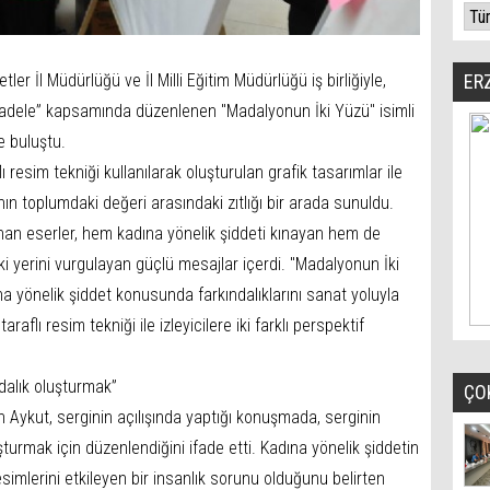
ler İl Müdürlüğü ve İl Milli Eğitim Müdürlüğü iş birliğiyle,
ER
cadele” kapsamında düzenlenen "Madalyonun İki Yüzü" isimli
e buluştu.
ı resim tekniği kullanılarak oluşturulan grafik tasarımlar ile
nın toplumdaki değeri arasındaki zıtlığı bir arada sunuldu.
anan eserler, hem kadına yönelik şiddeti kınayan hem de
i yerini vurgulayan güçlü mesajlar içerdi. "Madalyonun İki
na yönelik şiddet konusunda farkındalıklarını sanat yoluyla
araflı resim tekniği ile izleyicilere iki farklı perspektif
dalık oluşturmak”
ÇO
 Aykut, serginin açılışında yaptığı konuşmada, serginin
turmak için düzenlendiğini ifade etti. Kadına yönelik şiddetin
simlerini etkileyen bir insanlık sorunu olduğunu belirten