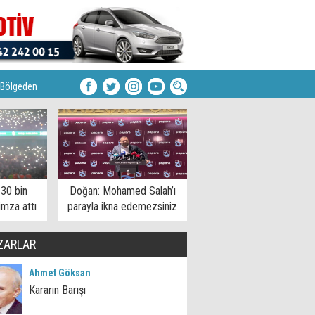
Bölgeden
 30 bin
Doğan: Mohamed Salah’ı
imza attı
parayla ikna edemezsiniz
ZARLAR
Ahmet Göksan
Kararın Barışı