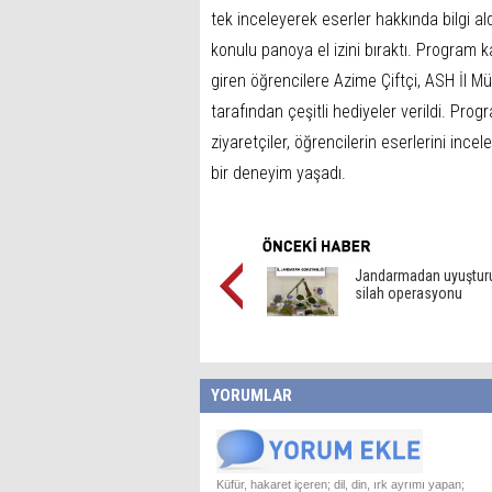
tek inceleyerek eserler hakkında bilgi ald
konulu panoya el izini bıraktı. Program
giren öğrencilere Azime Çiftçi, ASH İl M
tarafından çeşitli hediyeler verildi. P
ziyaretçiler, öğrencilerin eserlerini incel
bir deneyim yaşadı.
Jandarmadan uyuştur
silah operasyonu
YORUMLAR
Küfür, hakaret içeren; dil, din, ırk ayrımı yapan;