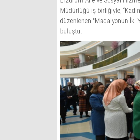
Erzurum Aile ve Sosyal Hizmetl
Müdürlüğü iş birliğiyle, “Kad
düzenlenen "Madalyonun İki Yü
buluştu.