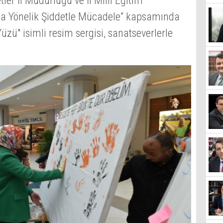
er İl Müdürlüğü ve İl Milli Eğitim
ına Yönelik Şiddetle Mücadele” kapsamında
zü" isimli resim sergisi, sanatseverlerle