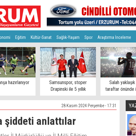
onomi
Eğitim
Kültür-Sanat
Sağlık-Yaşam
Spor
Araştırma İnceleme
nşa hazırlanıyor
Samsunspor, stoper
Salah yaklaşık
Drapinski ile 5 yıllık
taraftar önünde 
sözleşme imzaladı
YA
28 Kasım 2024 Perşembe - 17:31
 şiddeti anlattılar