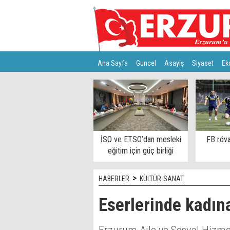
Ana Sayfa
Guncel
Asayiş
Siyaset
Ek
Türkiye
Teknoloji
İSO ve ETSO’dan mesleki
FB röva
eğitim için güç birliği
>
HABERLER
KÜLTÜR-SANAT
Eserlerinde kadına