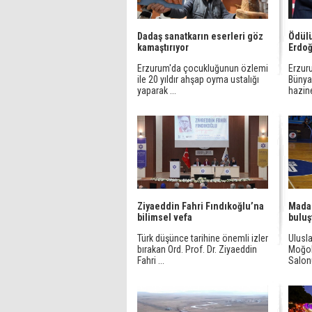
Dadaş sanatkarın eserleri göz
Ödül
kamaştırıyor
Erdoğ
Erzurum'da çocukluğunun özlemi
Erzur
ile 20 yıldır ahşap oyma ustalığı
Bünya
yaparak ...
hazine
Ziyaeddin Fahri Fındıkoğlu’na
Madag
bilimsel vefa
buluş
Türk düşünce tarihine önemli izler
Ulusl
bırakan Ord. Prof. Dr. Ziyaeddin
Moğol
Fahri ...
Salonu