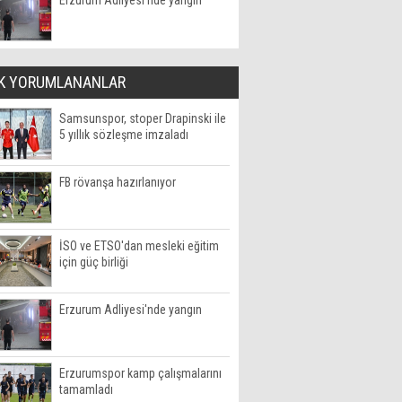
Erzurum Adliyesi'nde yangın
K YORUMLANANLAR
Samsunspor, stoper Drapinski ile
5 yıllık sözleşme imzaladı
FB rövanşa hazırlanıyor
İSO ve ETSO'dan mesleki eğitim
için güç birliği
Erzurum Adliyesi'nde yangın
Erzurumspor kamp çalışmalarını
tamamladı