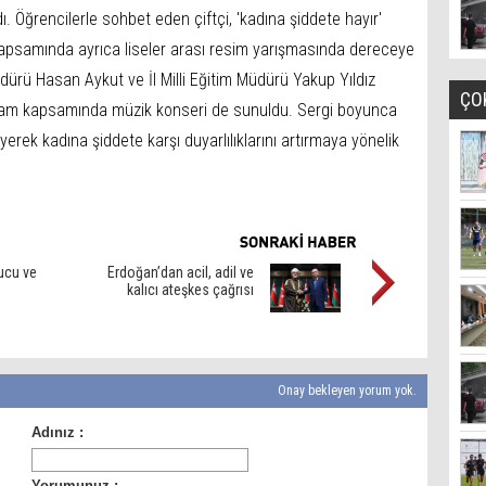
ı. Öğrencilerle sohbet eden çiftçi, 'kadına şiddete hayır'
 kapsamında ayrıca liseler arası resim yarışmasında dereceye
üdürü Hasan Aykut ve İl Milli Eğitim Müdürü Yakup Yıldız
ÇO
rogram kapsamında müzik konseri de sunuldu. Sergi boyunca
eyerek kadına şiddete karşı duyarlılıklarını artırmaya yönelik
ucu ve
Erdoğan’dan acil, adil ve
kalıcı ateşkes çağrısı
Onay bekleyen yorum yok.