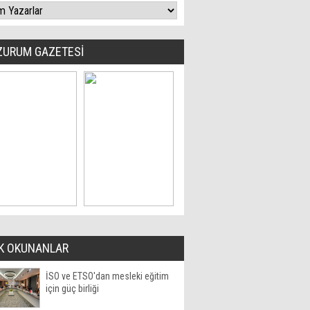
ZURUM GAZETESİ
K OKUNANLAR
İSO ve ETSO'dan mesleki eğitim
için güç birliği