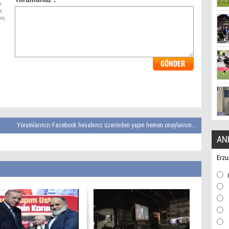
ı
r.
ni,
Yorumlarınızı Facebook hesabınız üzerinden yapın hemen onaylansın...
AN
Erzu