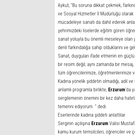
Aykut, "Bu soruna dikkat çekmek, farkınd
ve Sosyal Hizmetler İl Müdürlüğü olara
mücadeleye sanatı da dahil ederek anlaml
şehrimizdeki liselerde eğitim gören öğrenc
sanat yoluyla bu önemli meseleye olan ya
denli farkındalığa sahip olduklarını ve ge
Sanat, duyguları ifade etmenin en güçlü a
bir resim değil; aynı zamanda bir mesaj, b
tüm öğrencilerimize, öğretmenlerimize 
Kadına yönelik şiddetin olmadığı, adil ve
anlamlı programla birlikte,
Erzurum
'da y
sergilemenin önemini bir kez daha hatırl
temenni ediyorum. " dedi.
Eserlerinde kadına şiddeti anlattılar
Serginin açılışına
Erzurum
Valisi Mustafa
kamu kurum temsilcileri, öğrenciler ve ço