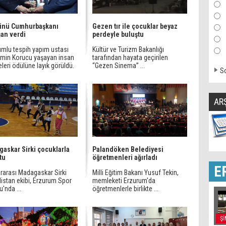
ünü Cumhurbaşkanı
Gezen tır ile çocuklar beyaz
an verdi
perdeyle buluştu
umlu tespih yapım ustası
Kültür ve Turizm Bakanlığı
min Korucu yaşayan insan
tarafından hayata geçirilen
leri ödülüne layık görüldü.
“Gezen Sinema” ...
So
AR
askar Sirki çocuklarla
Palandöken Belediyesi
tu
öğretmenleri ağırladı
E
ararası Madagaskar Sirki
Milli Eğitim Bakanı Yusuf Tekin,
istan ekibi, Erzurum Spor
memleketi Erzurum'da
'nda ...
öğretmenlerle birlikte ...
Şİ