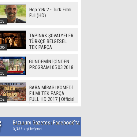
Hep Yek 2 - Türk Filmi
Full (HD)
:33
TAPINAK ŞÖVALYELERİ
TÜRKÇE BELGESEL
TEK PARÇA
:06
GÜNDEMİN İÇİNDEN
PROGRAMI 05.03.2018
:35
BABA MİRASI KOMEDİ
FİLMİ TEK PARÇA
FULL HD 2017 | Official
:52
Video
Erzurum Gazetesi Facebook'ta
3,738
kişi beğendi