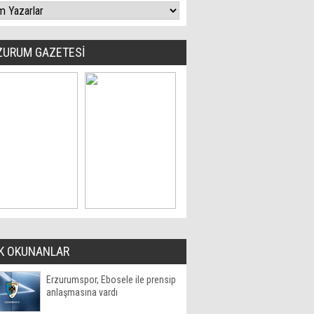
ZURUM GAZETESİ
K OKUNANLAR
Erzurumspor, Ebosele ile prensip
anlaşmasına vardı