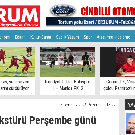
onomi
Eğitim
Kültür-Sanat
Sağlık-Yaşam
Spor
Araştırma İnceleme
aray, yeni sezon
Trendyol 1. Lig: Boluspor:
Çorum FK, Vene
larını sürdürüyor
1 – Manisa FK: 2
golcü Ramirez'i r
bağladı
YA
6 Temmuz 2026 Pazartesi - 15:27
ikstürü Perşembe günü