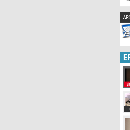
AR
E
Şİ
01