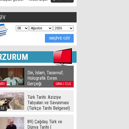
ŞİV
RZURUM
Din, İslam, Tasavvuf;
Holografik Evren
Gerçeği
MDİ
CANLI İZLE
Türk Tarihi: Aziziye
Tabyaları ve Savunması
(Türkçe Tarihi Belgesel)
:52
89) Çağdaş Türk ve
Dünya Tarihi (