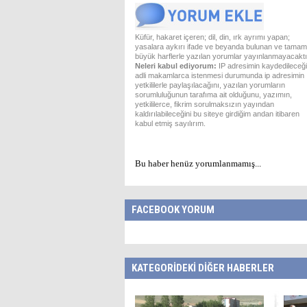
Küfür, hakaret içeren; dil, din, ırk ayrımı yapan;
yasalara aykırı ifade ve beyanda bulunan ve tamam
büyük harflerle yazılan yorumlar yayınlanmayacaktı
Neleri kabul ediyorum:
IP adresimin kaydedileceği
adli makamlarca istenmesi durumunda ip adresimin
yetkililerle paylaşılacağını, yazılan yorumların
sorumluluğunun tarafıma ait olduğunu, yazımın,
yetkililerce, fikrim sorulmaksızın yayından
kaldırılabileceğini bu siteye girdiğim andan itibaren
kabul etmiş sayılırım.
Bu haber henüz yorumlanmamış...
FACEBOOK YORUM
KATEGORİDEKİ DİĞER HABERLER