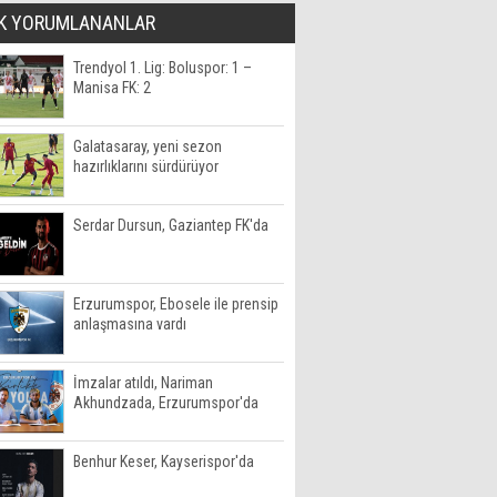
K YORUMLANANLAR
Trendyol 1. Lig: Boluspor: 1 –
Manisa FK: 2
Galatasaray, yeni sezon
hazırlıklarını sürdürüyor
Serdar Dursun, Gaziantep FK'da
Erzurumspor, Ebosele ile prensip
anlaşmasına vardı
İmzalar atıldı, Nariman
Akhundzada, Erzurumspor'da
Benhur Keser, Kayserispor'da