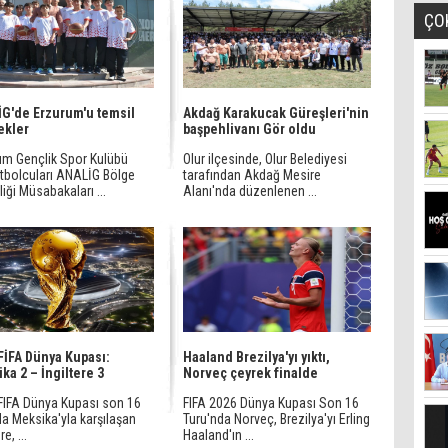
ÇO
G'de Erzurum'u temsil
Akdağ Karakucak Güreşleri'nin
ekler
başpehlivanı Gör oldu
um Gençlik Spor Kulübü
Olur ilçesinde, Olur Belediyesi
tbolcuları ANALİG Bölge
tarafından Akdağ Mesire
iliği Müsabakaları ...
Alanı'nda düzenlenen ...
FİFA Dünya Kupası:
Haaland Brezilya'yı yıktı,
ka 2 – İngiltere 3
Norveç çeyrek finalde
FIFA Dünya Kupası son 16
FIFA 2026 Dünya Kupası Son 16
a Meksika'yla karşılaşan
Turu'nda Norveç, Brezilya'yı Erling
re, ...
Haaland'ın ...