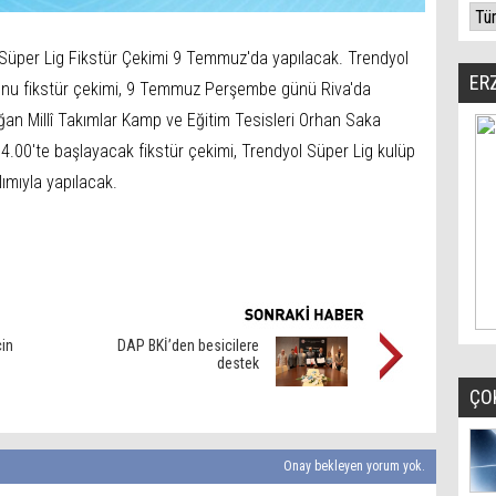
üper Lig Fikstür Çekimi 9 Temmuz'da yapılacak. Trendyol
ER
nu fikstür çekimi, 9 Temmuz Perşembe günü Riva'da
ğan Millî Takımlar Kamp ve Eğitim Tesisleri Orhan Saka
.00'te başlayacak fikstür çekimi, Trendyol Süper Lig kulüp
lımıyla yapılacak.
çin
DAP BKİ’den besicilere
destek
ÇO
Onay bekleyen yorum yok.