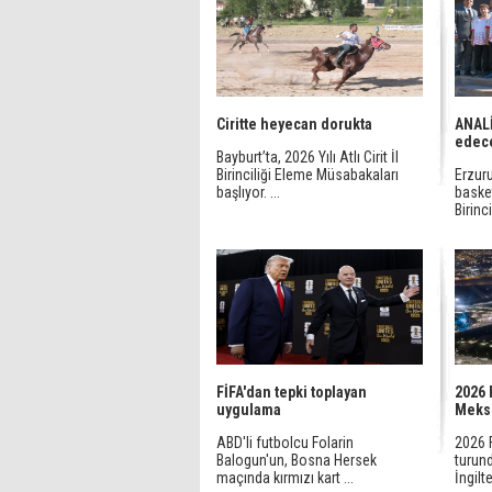
Ciritte heyecan dorukta
ANALİ
edec
Bayburt’ta, 2026 Yılı Atlı Cirit İl
Birinciliği Eleme Müsabakaları
Erzur
başlıyor. ...
baske
Birinc
FİFA'dan tepki toplayan
2026 
uygulama
Meksi
ABD'li futbolcu Folarin
2026 
Balogun'un, Bosna Hersek
turund
maçında kırmızı kart ...
İngilte