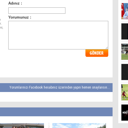
ı
r.
ni,
Yorumlarınızı Facebook hesabınız üzerinden yapın hemen onaylansın...