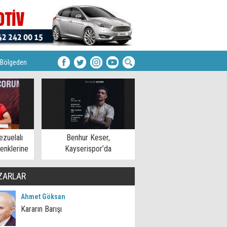
Bölgeden
zuelalı
Benhur Keser,
enklerine
Kayserispor’da
ZARLAR
Ahmet Göksan
Kararın Barışı