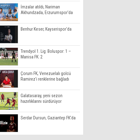
İmzalar atıldı, Nariman
Akhundzada, Erzurumspor'da
Benhur Keser, Kayserispor'da
Trendyol 1. Lig: Boluspor: 1 –
Manisa FK: 2
Çorum FK, Venezuelalı golcü
Ramirez'i renklerine bağladı
Galatasaray, yeni sezon
hazırlıklarını sürdürüyor
Serdar Dursun, Gaziantep FK'da