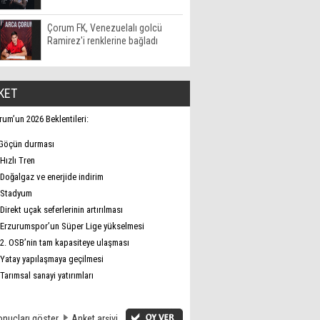
Çorum FK, Venezuelalı golcü
Ramirez'i renklerine bağladı
KET
rum’un 2026 Beklentileri:
Göçün durması
Hızlı Tren
Doğalgaz ve enerjide indirim
Stadyum
Direkt uçak seferlerinin artırılması
Erzurumspor’un Süper Lige yükselmesi
2. OSB’nin tam kapasiteye ulaşması
Yatay yapılaşmaya geçilmesi
Tarımsal sanayi yatırımları
nuçları göster
Anket arşivi