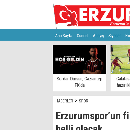
Ana Sayfa
Guncel
Asayiş
Siyaset
Ek
Türkiye
Teknoloji
Serdar Dursun, Gaziantep
Galatas
FK’da
hazırlık
>
HABERLER
SPOR
Erzurumspor’un f
belli olacak