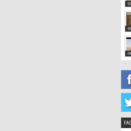
02
03
04
FA