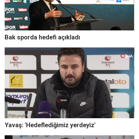
Bak sporda hedefi açıkladı
Yavaş: 'Hedeflediğimiz yerdeyiz'