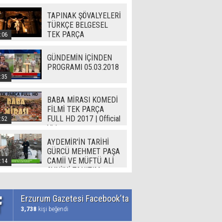
TAPINAK ŞÖVALYELERİ
TÜRKÇE BELGESEL
TEK PARÇA
:06
GÜNDEMİN İÇİNDEN
PROGRAMI 05.03.2018
:35
BABA MİRASI KOMEDİ
FİLMİ TEK PARÇA
FULL HD 2017 | Official
:52
Video
AYDEMİR'İN TARİHİ
GÜRCÜ MEHMET PAŞA
CAMİİ VE MÜFTÜ ALİ
:14
AVNİ'Yİ TANITIM
Erzurum Gazetesi Facebook'ta
3,738
kişi beğendi