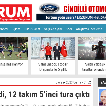
onomi
Eğitim
Kültür-Sanat
Sağlık-Yaşam
Spor
Araştırma İnceleme
nşa hazırlanıyor
Samsunspor, stoper
Salah yaklaşık
Drapinski ile 5 yıllık
taraftar önünde 
sözleşme imzaladı
YA
8 Aralık 2023 Cuma - 01:52
, 12 takım 5’inci tura çıktı