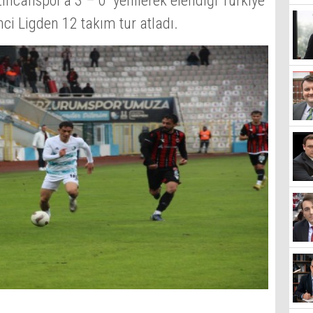
ncanspor’a 3 – 0 yenilerek elendiği Türkiye
ci Ligden 12 takım tur atladı.