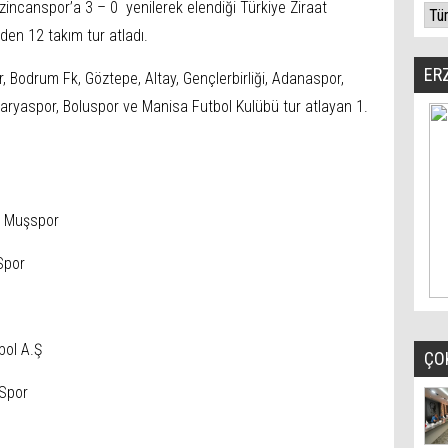
incanspor’a 3 – 0 yenilerek elendiği Türkiye Ziraat
den 12 takım tur atladı.
ER
 Bodrum Fk, Göztepe, Altay, Gençlerbirliği, Adanaspor,
ryaspor, Boluspor ve Manisa Futbol Kulübü tur atlayan 1.
4 Muşspor
Spor
bol A.Ş
ÇO
 Spor