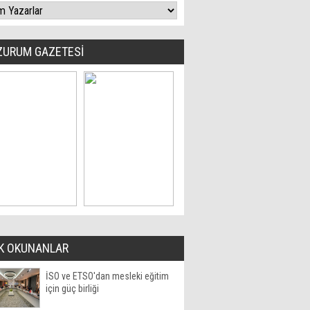
ZURUM GAZETESİ
K OKUNANLAR
İSO ve ETSO'dan mesleki eğitim
için güç birliği