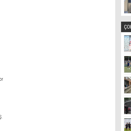
ÇO
or
Ş.