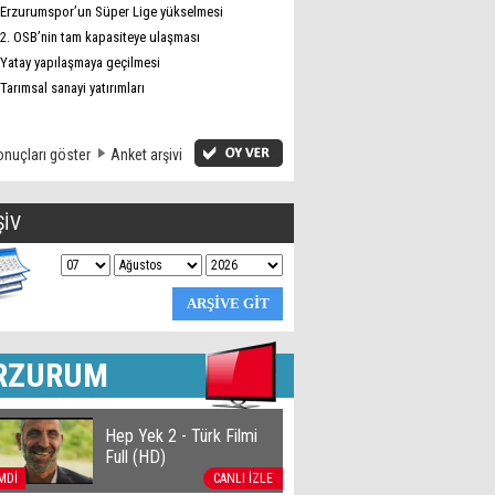
Erzurumspor’un Süper Lige yükselmesi
2. OSB’nin tam kapasiteye ulaşması
Yatay yapılaşmaya geçilmesi
Tarımsal sanayi yatırımları
nuçları göster
Anket arşivi
ŞİV
RZURUM
Hep Yek 2 - Türk Filmi
Full (HD)
MDİ
CANLI İZLE