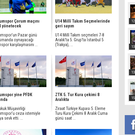
rumspor Çorum maçını
U14 Millî Takım Seçmelerinde
12
l yönetecek
geri sayım
umspor’un Pazar günü
U14 Millî Takım seçmeleri 7-8
smanda oynayacağı
Aralık'ta 5. Grup'ta İstanbul 5
spor karşılaşmasını ...
(Trakya), ...
13
13
umspor yine PFDK
ZTK 5. Tur Kura çekimi 8
15
ında
Aralıkta
kuk Müşavirliği
Ziraat Türkiye Kupası 5. Eleme
umspor’u ceza istemiyle
Turu Kura Çekimi 8 Aralık Cuma
a sevk etti. ...
günü saat ...