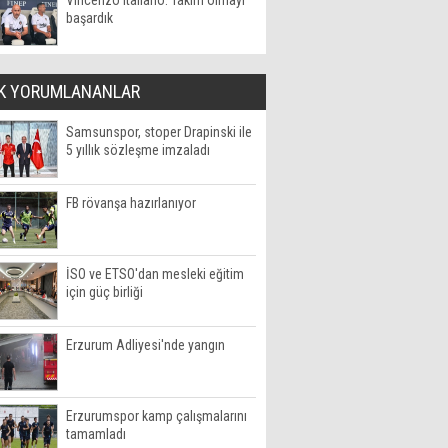
Vincenzo Italiano: Takım olmayı
başardık
K YORUMLANANLAR
Samsunspor, stoper Drapinski ile
5 yıllık sözleşme imzaladı
FB rövanşa hazırlanıyor
İSO ve ETSO'dan mesleki eğitim
için güç birliği
Erzurum Adliyesi'nde yangın
Erzurumspor kamp çalışmalarını
tamamladı