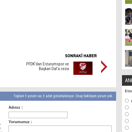
PFDK’dan Erzurumspor ve
Başkan Dal’a ceza
AN
Erzu
Toplam
1
yorum var,
1
adet görüntüleniyor. Onay bekleyen yorum yok.
ı
r.