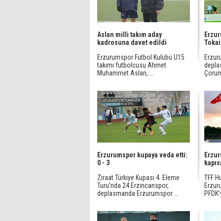
Aslan milli takım aday
Erzu
kadrosuna davet edildi
Tokai
Erzurumspor Futbol Kulübü U15
Erzur
takımı futbolcusu Ahmet
depla
Muhammet Aslan, ...
Çorum
Erzurumspor kupaya veda etti:
Erzur
0 - 3
kapıs
Ziraat Türkiye Kupası 4. Eleme
TFF Hu
Turu’nda 24 Erzincanspor,
Erzur
deplasmanda Erzurumspor ...
PFDK’y