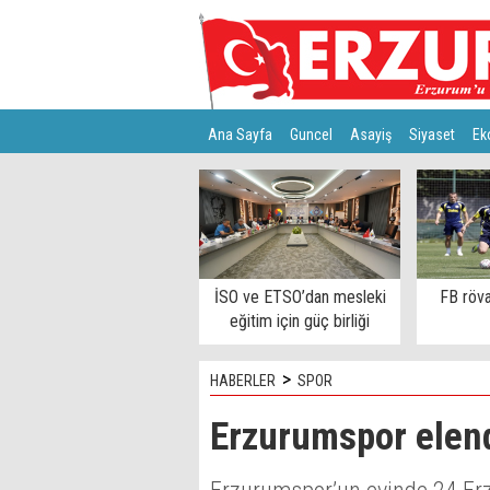
Ana Sayfa
Guncel
Asayiş
Siyaset
Ek
Türkiye
Teknoloji
İSO ve ETSO’dan mesleki
FB röva
eğitim için güç birliği
>
HABERLER
SPOR
Erzurumspor elendi