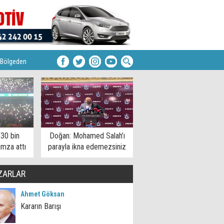
Bölgeden
 30 bin
Doğan: Mohamed Salah’ı
imza attı
parayla ikna edemezsiniz
ZARLAR
Ahmet Göksan
Kararın Barışı