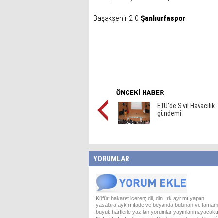
Başakşehir 2-0
Şanlıurfaspor
ETÜ’de Sivil Havacılık
gündemi
YORUMLAR
Küfür, hakaret içeren; dil, din, ırk ayrımı yapan;
yasalara aykırı ifade ve beyanda bulunan ve tamam
büyük harflerle yazılan yorumlar yayınlanmayacaktı