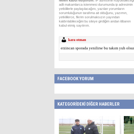
Neleri kabul ediyorum:
IP adresimin kaydedileceği
adli makamlarca istenmesi durumunda ip adresimin
yetkililerle paylaşılacağını, yazılan yorumların
sorumluluğunun tarafıma ait olduğunu, yazımın,
yetkililerce, fikrim sorulmaksızın yayından
kaldırılabileceğini bu siteye girdiğim andan itibaren
kabul etmiş sayılırım.
kara otman
erzincan sporada yenilirse bu takım yuh ols
FACEBOOK YORUM
KATEGORİDEKİ DİĞER HABERLER