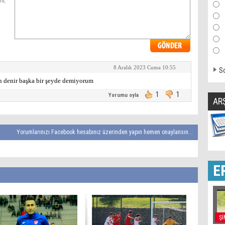
ni,
8 Aralık 2023 Cuma 10:55
So
un denir başka bir şeyde demiyorum
1
1
Yorumu oyla
AR
Yorumlarınızı Facebook hesabınız üzerinden yapın hemen onaylansın...
E
Şİ