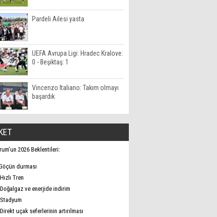
Pardeli Ailesi yasta
UEFA Avrupa Ligi: Hradec Kralove:
0 - Beşiktaş: 1
Vincenzo Italiano: Takım olmayı
başardık
KET
rum’un 2026 Beklentileri:
Göçün durması
Hızlı Tren
Doğalgaz ve enerjide indirim
Stadyum
Direkt uçak seferlerinin artırılması