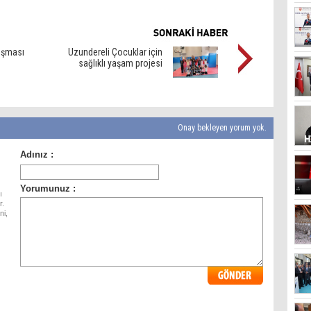
uşması
Uzundereli Çocuklar için
sağlıklı yaşam projesi
Onay bekleyen yorum yok.
ı
r.
ni,