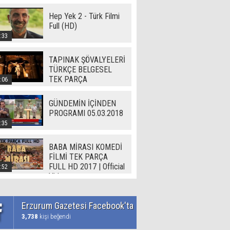
Hep Yek 2 - Türk Filmi
Full (HD)
:33
TAPINAK ŞÖVALYELERİ
TÜRKÇE BELGESEL
TEK PARÇA
:06
GÜNDEMİN İÇİNDEN
PROGRAMI 05.03.2018
:35
BABA MİRASI KOMEDİ
FİLMİ TEK PARÇA
FULL HD 2017 | Official
:52
Video
Erzurum Gazetesi Facebook'ta
3,738
kişi beğendi