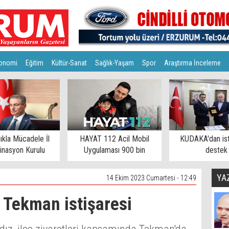
onomi
Eğitim
Kültür-Sanat
Sağlık-Yaşam
Spor
Araştırma İnceleme
lıkla Mücadele İl
HAYAT 112 Acil Mobil
KUDAKA'dan is
inasyon Kurulu
Uygulaması 900 bin
destek
toplandı
eşiğinde
YA
14 Ekim 2023 Cumartesi - 12:49
Tekman istişaresi