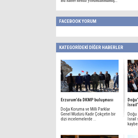
Bu haber henüz yorumlanmamış...
FACEBOOK YORUM
KATEGORİDEKİ DİĞER HABERLER
Erzurum’da DKMP buluşması
Doğu’
İsrail
Doğa Koruma ve Milli Parklar
Genel Müdürü Kadir Çokçetin bir
Doğu 
dizi incelemelerde ...
İsrail
kaybed