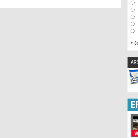
So
AR
E
Şİ