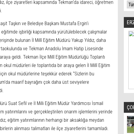
dız, ilçe ziyaretleri kapsamında Tekman'da idareci, öğretmen
i.
ER
t Taşkın ve Belediye Başkanı Mustafa Ergin'i
eğitimde işbirliği kapsamında yürütülebilecek çalışmalar
verişinde bulunan İl Millî Eğitim Müdürü Yakup Yıldız, daha
taokulunda ve Tekman Anadolu İmam Hatip Lisesinde
araya geldi. Tekman İlçe Millî Eğitim Müdürlüğü Toplantı
kul müdürleri ile toplantıda bir araya gelen İl Millî Eğitim
 için okul müdürlerine teşekkür ederek “Sizlerin bu
um'da maarif bayrağını çok daha üst seviyelere
i.
ürü Suat Sefil ve İl Milli Eğitim Müdür Yardımcısı İsmail
ÇO
tim yatırımlarını ve gerçekleştirilen onarım işlemlerini yerinde
ldız, eğitim yatırımlarının herhangi bir aksaklığa meydan
lerin alınması talimatları ile ilçe ziyaretlerini tamamladı.