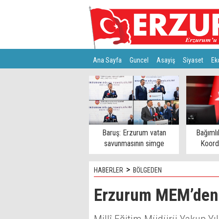
Ana Sayfa
Guncel
Asayiş
Siyaset
Ek
Türkiye
Teknoloji
Baruş: Erzurum vatan
Bağımlı
savunmasının simge
Koord
şehirlerinden
>
HABERLER
BÖLGEDEN
Erzurum MEM’den 