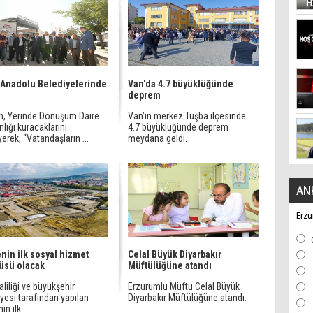
Anadolu Belediyelerinde
Van'da 4.7 büyüklüğünde
deprem
n, Yerinde Dönüşüm Daire
Van’ın merkez Tuşba ilçesinde
lığı kuracaklarını
4.7 büyüklüğünde deprem
erek, “Vatandaşların ...
meydana geldi.
AN
Erzu
nin ilk sosyal hizmet
Celal Büyük Diyarbakır
üsü olacak
Müftülüğüne atandı
liliği ve büyükşehir
Erzurumlu Müftü Celal Büyük
yesi tarafından yapılan
Diyarbakır Müftülüğüne atandı.
n ilk ...