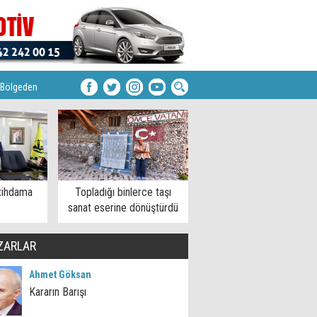
Bölgeden
tihdama
Topladığı binlerce taşı
sanat eserine dönüştürdü
ZARLAR
Ahmet Göksan
Kararın Barışı