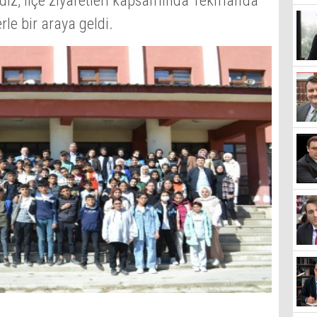
dız, ilçe ziyaretleri kapsamında Tekman'da
rle bir araya geldi.