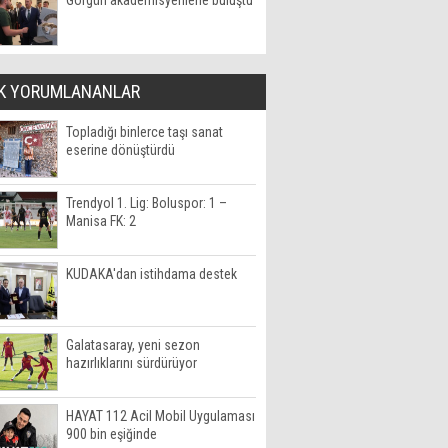
Görgün akademisyenlerle buluştu
K YORUMLANANLAR
Topladığı binlerce taşı sanat
eserine dönüştürdü
Trendyol 1. Lig: Boluspor: 1 –
Manisa FK: 2
KUDAKA'dan istihdama destek
Galatasaray, yeni sezon
hazırlıklarını sürdürüyor
HAYAT 112 Acil Mobil Uygulaması
900 bin eşiğinde