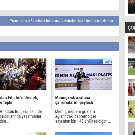
Yorumlarınızı Facebook hesabınız üzerinden yapın hemen onaylansın...
ÇO
dan Filistin’e destek,
Memiş risk azaltma
’e tepki
çalışmalarını paylaştı
Anadolu Bölgesi illerinde
Memiş, deprem gözlem
 saldırılarında yaşamlarını
ağlarındaki depremölçer
en ...
sayısının bin 145’e yükseldiğini ...