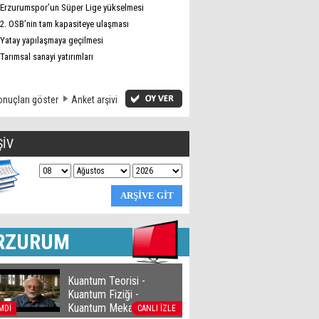
Erzurumspor’un Süper Lige yükselmesi
2. OSB’nin tam kapasiteye ulaşması
Yatay yapılaşmaya geçilmesi
Tarımsal sanayi yatırımları
nuçları göster
Anket arşivi
ŞİV
RZURUM
Kuantum Teorisi -
Kuantum Fiziği -
Kuantum Mekaniği
MDİ
CANLI İZLE