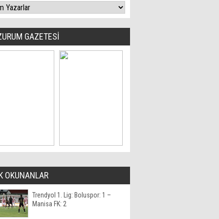
ZURUM GAZETESİ
K OKUNANLAR
Trendyol 1. Lig: Boluspor: 1 –
Manisa FK: 2