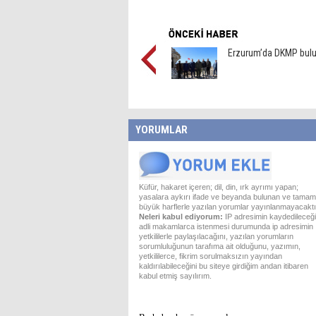
Erzurum’da DKMP bul
YORUMLAR
Küfür, hakaret içeren; dil, din, ırk ayrımı yapan;
yasalara aykırı ifade ve beyanda bulunan ve tamam
büyük harflerle yazılan yorumlar yayınlanmayacaktı
Neleri kabul ediyorum:
IP adresimin kaydedileceği
adli makamlarca istenmesi durumunda ip adresimin
yetkililerle paylaşılacağını, yazılan yorumların
sorumluluğunun tarafıma ait olduğunu, yazımın,
yetkililerce, fikrim sorulmaksızın yayından
kaldırılabileceğini bu siteye girdiğim andan itibaren
kabul etmiş sayılırım.