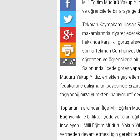
Millî Eğitim Müdürü Yakup Yıl
ve öğrencilerle bir araya geld
Tekman Kaymakamı Hasan Raşi
makamlarında ziyaret ederek 
hakkında karşılıklı görüş alış
sonra Tekman Cumhuriyet Or
öğretmen ve öğrencilerle bir 
Salonunda ilçede görev yapan o
Müdürü Yakup Yıldız, emekleri gayretleri
fedakârane çalışmaları sayesinde Erzur
taşıyacağımıza yürekten inanıyorum” ded
Toplantının ardından İlçe Milli Eğitim Müd
Bağrıyanık ile birlikte ilçede yer alan eği
inceleyen İl Milli Eğitim Müdürü Yakup Yı
vermeden devam etmesi için gerekli tedbir