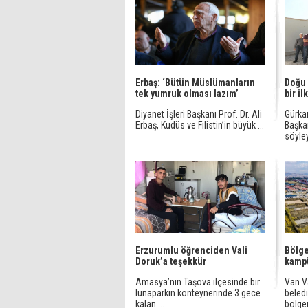
Erbaş: ‘Bütün Müslümanların
Doğu 
tek yumruk olması lazım’
bir ilk
Diyanet İşleri Başkanı Prof. Dr. Ali
Gürka
Erbaş, Kudüs ve Filistin’in büyük ...
Başkan
söyley
Erzurumlu öğrenciden Vali
Bölge
Doruk’a teşekkür
kamp
Amasya’nın Taşova ilçesinde bir
Van Va
lunaparkın konteynerinde 3 gece
beledi
kalan ...
bölgeni