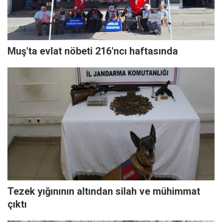
Muş'ta evlat nöbeti 216'ncı haftasında
Tezek yığınının altından silah ve mühimmat
çıktı