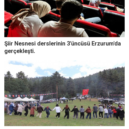
Şiir Nesnesi derslerinin 3'üncüsü Erzurum'da
gerçekleşti.