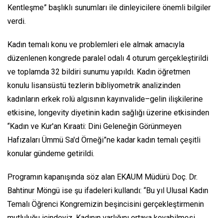
Kentleşme” başlıklı sunumları ile dinleyicilere önemli bilgiler
verdi.
Kadın temalı konu ve problemleri ele almak amacıyla
düzenlenen kongrede paralel odalı 4 oturum gerçekleştirildi
ve toplamda 32 bildiri sunumu yapıldı. Kadın öğretmen
konulu lisansüstü tezlerin bibliyometrik analizinden
kadınların erkek rolü algısının kayınvalide–gelin ilişkilerine
etkisine, longevity diyetinin kadın sağlığı üzerine etkisinden
“Kadın ve Kur'an Kıraati: Dini Geleneğin Görünmeyen
Hafızaları Ümmü Sa'd Örneği”ne kadar kadın temalı çeşitli
konular gündeme getirildi.
Programın kapanışında söz alan EKAUM Müdürü Doç. Dr.
Bahtinur Möngü ise şu ifadeleri kullandı: “Bu yıl Ulusal Kadın
Temalı Öğrenci Kongremizin beşincisini gerçekleştirmenin
mutluluğu içindeyiz. Kadının varlığını ortaya koyabilmesi,