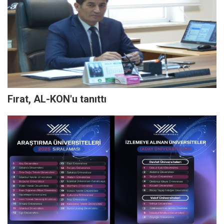
Fırat, AL-KON'u tanıttı