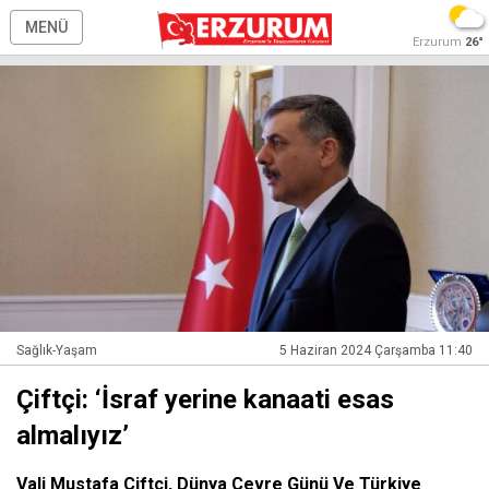
MENÜ
Erzurum
26°
Sağlık-Yaşam
5 Haziran 2024 Çarşamba 11:40
Çiftçi: ‘İsraf yerine kanaati esas
almalıyız’
Vali Mustafa Çiftçi, Dünya Çevre Günü Ve Türkiye