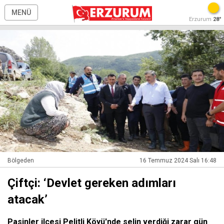
MENÜ
Erzurum
28°
Bölgeden
16 Temmuz 2024 Salı 16:48
Çiftçi: ‘Devlet gereken adımları
atacak’
Pasinler ilçesi Pelitli Köyü'nde selin verdiği zarar gün