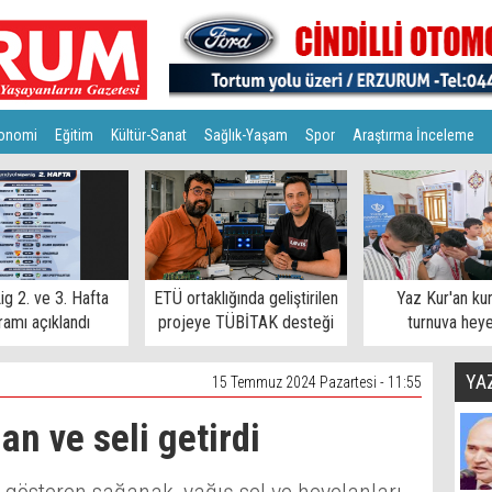
onomi
Eğitim
Kültür-Sanat
Sağlık-Yaşam
Spor
Araştırma İnceleme
ig 2. ve 3. Hafta
ETÜ ortaklığında geliştirilen
Yaz Kur'an ku
amı açıklandı
projeye TÜBİTAK desteği
turnuva hey
YA
15 Temmuz 2024 Pazartesi - 11:55
n ve seli getirdi