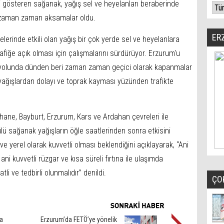
ni gösteren sağanak, yağış sel ve heyelanları beraberinde
a zaman zaman aksamalar oldu.
ER
elerinde etkili olan yağış bir çok yerde sel ve heyelanlara
rafiğe açık olması için çalışmalarını sürdürüyor. Erzurum'u
 yolunda dünden beri zaman zaman geçici olarak kapanmalar
ı yağışlardan dolayı ve toprak kayması yüzünden trafikte
ane, Bayburt, Erzurum, Kars ve Ardahan çevreleri ile
lü sağanak yağışların öğle saatlerinden sonra etkisini
ve yerel olarak kuvvetli olması beklendiğini açıklayarak, “Ani
, ani kuvvetli rüzgar ve kısa süreli fırtına ile ulaşımda
li ve tedbirli olunmalıdır” denildi.
ÇO
ra
Erzurum’da FETÖ’ye yönelik