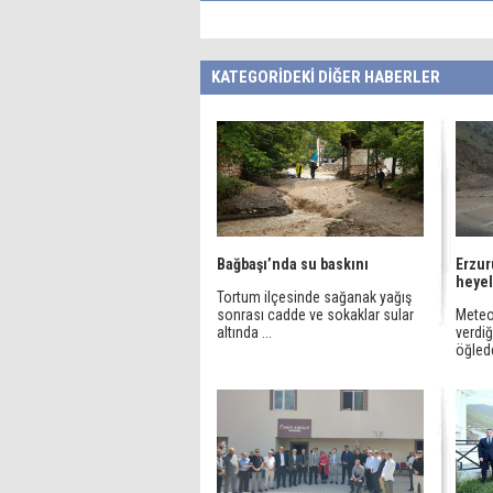
KATEGORİDEKİ DİĞER HABERLER
Bağbaşı’nda su baskını
Erzur
heye
Tortum ilçesinde sağanak yağış
sonrası cadde ve sokaklar sular
Meteor
altında ...
verdiğ
öğlede