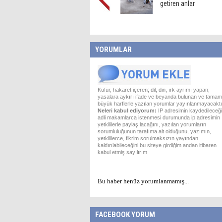
getiren anlar
YORUMLAR
Küfür, hakaret içeren; dil, din, ırk ayrımı yapan;
yasalara aykırı ifade ve beyanda bulunan ve tamam
büyük harflerle yazılan yorumlar yayınlanmayacaktı
Neleri kabul ediyorum:
IP adresimin kaydedileceği
adli makamlarca istenmesi durumunda ip adresimin
yetkililerle paylaşılacağını, yazılan yorumların
sorumluluğunun tarafıma ait olduğunu, yazımın,
yetkililerce, fikrim sorulmaksızın yayından
kaldırılabileceğini bu siteye girdiğim andan itibaren
kabul etmiş sayılırım.
Bu haber henüz yorumlanmamış...
FACEBOOK YORUM