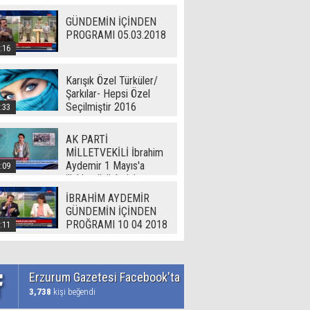
GÜNDEMİN İÇİNDEN
PROGRAMI 05.03.2018
:16
Karışık Özel Türküler/
Şarkılar- Hepsi Özel
Seçilmiştir 2016
:33
AK PARTİ
MİLLETVEKİLİ İbrahim
Aydemir 1 Mayıs'a
:09
ilişkin görüşlerini
Erzurum Gazetesi'ne
İBRAHİM AYDEMİR
açıkladı
GÜNDEMİN İÇİNDEN
PROĞRAMI 10 04 2018
:11
Erzurum Gazetesi Facebook'ta
3,738
kişi beğendi