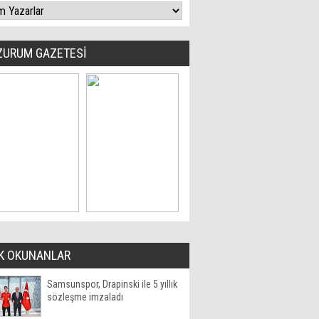
ZURUM GAZETESİ
K OKUNANLAR
Samsunspor, Drapinski ile 5 yıllık
sözleşme imzaladı