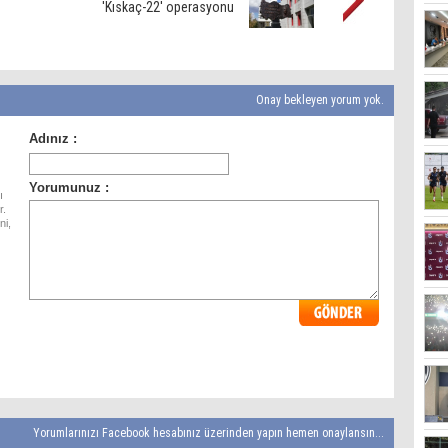
'Kıskaç-22' operasyonu
Onay bekleyen yorum yok.
ı
r.
ni,
Yorumlarınızı Facebook hesabınız üzerinden yapın hemen onaylansın...