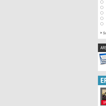
So
AR
E
Şİ