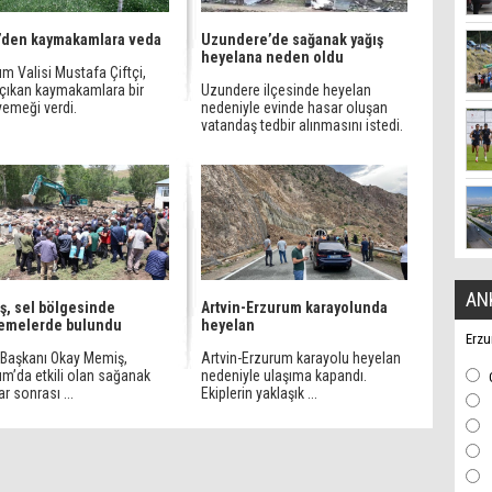
i’den kaymakamlara veda
Uzundere’de sağanak yağış
heyelana neden oldu
m Valisi Mustafa Çiftçi,
i çıkan kaymakamlara bir
Uzundere ilçesinde heyelan
yemeği verdi.
nedeniyle evinde hasar oluşan
vatandaş tedbir alınmasını istedi.
AN
, sel bölgesinde
Artvin-Erzurum karayolunda
lemelerde bulundu
heyelan
Erzu
Başkanı Okay Memiş,
Artvin-Erzurum karayolu heyelan
um’da etkili olan sağanak
nedeniyle ulaşıma kapandı.
ar sonrası ...
Ekiplerin yaklaşık ...