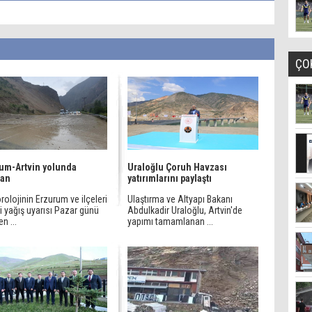
ÇO
um-Artvin yolunda
Uraloğlu Çoruh Havzası
lan
yatırımlarını paylaştı
olojinin Erzurum ve ilçeleri
Ulaştırma ve Altyapı Bakanı
i yağış uyarısı Pazar günü
Abdulkadir Uraloğlu, Artvin'de
n ...
yapımı tamamlanan ...