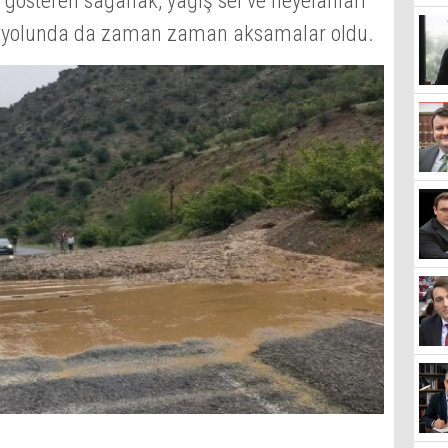
 gösteren sağanak, yağış sel ve heyelanları
ur yolunda da zaman zaman aksamalar oldu.