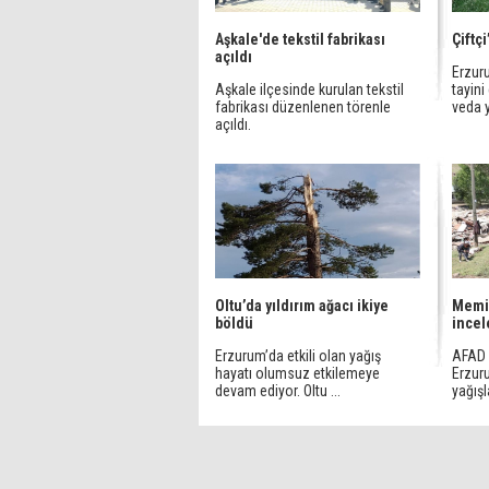
Aşkale'de tekstil fabrikası
Çiftç
açıldı
Erzuru
Aşkale ilçesinde kurulan tekstil
tayin
fabrikası düzenlenen törenle
veda 
açıldı.
Oltu’da yıldırım ağacı ikiye
Memiş
böldü
ince
Erzurum’da etkili olan yağış
AFAD 
hayatı olumsuz etkilemeye
Erzur
devam ediyor. Oltu ...
yağışl