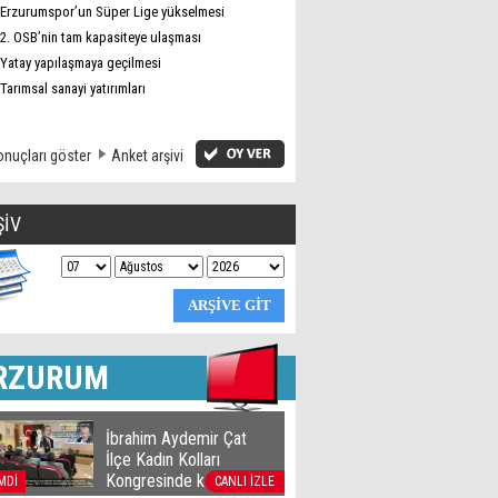
Erzurumspor’un Süper Lige yükselmesi
2. OSB’nin tam kapasiteye ulaşması
Yatay yapılaşmaya geçilmesi
Tarımsal sanayi yatırımları
nuçları göster
Anket arşivi
ŞİV
RZURUM
İbrahim Aydemir Çat
İlçe Kadın Kolları
Kongresinde konuştu
MDİ
CANLI İZLE