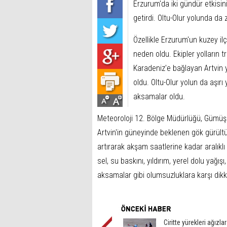
Erzurum'da iki gündür etkisi
getirdi. Oltu-Olur yolunda d
Özellikle Erzurum'un kuzey ilç
neden oldu. Ekipler yolların t
Karadeniz'e bağlayan Artvin
oldu. Oltu-Olur yolun da aşır
aksamalar oldu.
Meteoroloji 12. Bölge Müdürlüğü, Gümüşh
Artvin'in güneyinde beklenen gök gürültü
artırarak akşam saatlerine kadar aralıklı 
sel, su baskını, yıldırım, yerel dolu yağışı
aksamalar gibi olumsuzluklara karşı dikkat
Ciritte yürekleri ağızla