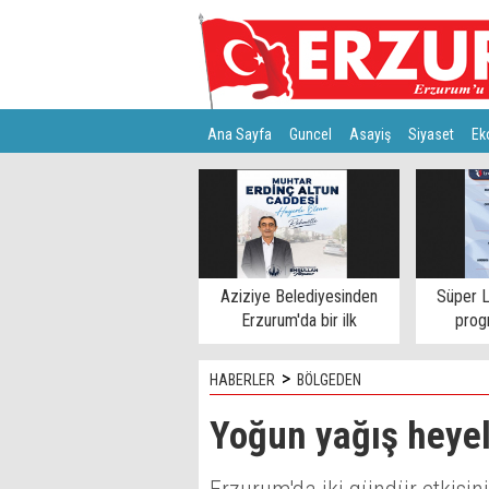
Ana Sayfa
Guncel
Asayiş
Siyaset
Ek
Türkiye
Teknoloji
Aziziye Belediyesinden
Süper L
Erzurum'da bir ilk
progr
>
HABERLER
BÖLGEDEN
Yoğun yağış heyela