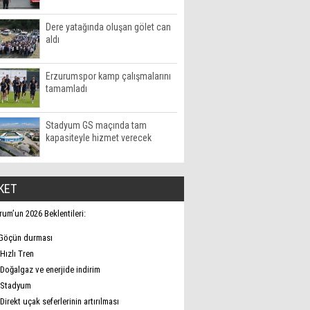
Dere yatağında oluşan gölet can
aldı
Erzurumspor kamp çalışmalarını
tamamladı
Stadyum GS maçında tam
kapasiteyle hizmet verecek
KET
rum’un 2026 Beklentileri:
Göçün durması
Hızlı Tren
Doğalgaz ve enerjide indirim
Stadyum
Direkt uçak seferlerinin artırılması