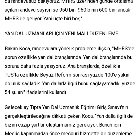
da randevusuz bakıyoruz. MHRS üzerinden günde ortalama
açılan randevu sayısı ise 950 bin. 950 binin 600 bini ancak
MHRS ile geliyor. Yani üçte biri boş."
YAN DAL UZMANLARI İÇİN YENİ MALİ DÜZENLEME
Bakan Koca, randevulara yönelik probleme ilişkin, "MHRS'de
sorun özellikle yan dal branşlarında. Yan dal branşlarında bu
sorunu daha fazla yaşıyoruz. Ana branşlarda, özellikle
TUS'ta özellikle Beyaz Reform sonrası yüzde 100'e yakın
doluluk sağladık. Yan dallarla ilgili bunu sağlayamadık, yüzde
54 şu an." ifadelerini kullandı.
Gelecek ay Tıpta Yan Dal Uzmanlık Eğitimi Giriş Sınavı'nın
gerçekleştirileceğine dikkati çeken Koca, "Yan dalla ilgili de
bizim cazip şartlar oluşturmamız gerekiyor. Bunun için
Meclis kapanmadan önce mecburi hizmette bir düzenleme