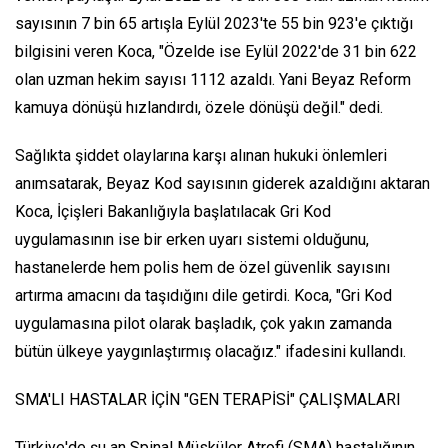
sayısının 7 bin 65 artışla Eylül 2023'te 55 bin 923'e çıktığı
bilgisini veren Koca, "Özelde ise Eylül 2022'de 31 bin 622
olan uzman hekim sayısı 1112 azaldı. Yani Beyaz Reform
kamuya dönüşü hızlandırdı, özele dönüşü değil." dedi.
Sağlıkta şiddet olaylarına karşı alınan hukuki önlemleri
anımsatarak, Beyaz Kod sayısının giderek azaldığını aktaran
Koca, İçişleri Bakanlığıyla başlatılacak Gri Kod
uygulamasının ise bir erken uyarı sistemi olduğunu,
hastanelerde hem polis hem de özel güvenlik sayısını
artırma amacını da taşıdığını dile getirdi. Koca, "Gri Kod
uygulamasına pilot olarak başladık, çok yakın zamanda
bütün ülkeye yaygınlaştırmış olacağız." ifadesini kullandı.
SMA'LI HASTALAR İÇİN "GEN TERAPİSİ" ÇALIŞMALARI
Türkiye'de şu an Spinal Müsküler Atrofi (SMA) hastalığının