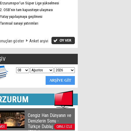
Erzurumspor’un Süper Lige yükselmesi
2. OSB’nin tam kapasiteye ulaşması
Yatay yapılaşmaya geçilmesi
Tarımsal sanayi yatırımları
nuçları göster
Anket arşivi
ŞİV
RZURUM
Cengiz Han Dünyanın ve
Denizlerin Sonu -
Türkçe Dublaj film izle
MDİ
CANLI İZLE