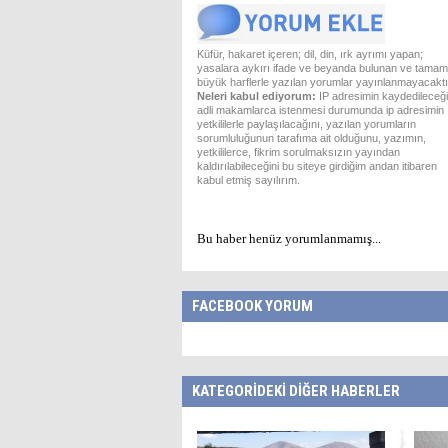
Küfür, hakaret içeren; dil, din, ırk ayrımı yapan;
yasalara aykırı ifade ve beyanda bulunan ve tamam
büyük harflerle yazılan yorumlar yayınlanmayacaktı
Neleri kabul ediyorum:
IP adresimin kaydedileceği
adli makamlarca istenmesi durumunda ip adresimin
yetkililerle paylaşılacağını, yazılan yorumların
sorumluluğunun tarafıma ait olduğunu, yazımın,
yetkililerce, fikrim sorulmaksızın yayından
kaldırılabileceğini bu siteye girdiğim andan itibaren
kabul etmiş sayılırım.
Bu haber henüz yorumlanmamış...
FACEBOOK YORUM
KATEGORİDEKİ DİĞER HABERLER