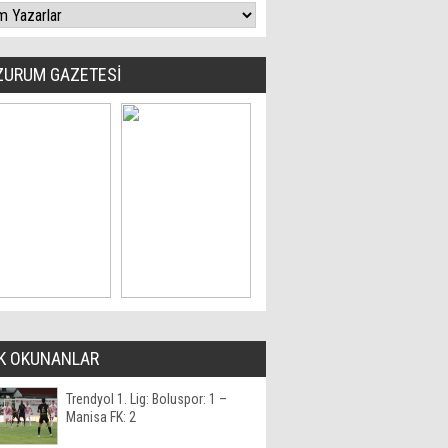
ZURUM GAZETESİ
K OKUNANLAR
Trendyol 1. Lig: Boluspor: 1 –
Manisa FK: 2