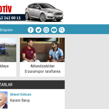
Bölgeden
ddiaya
Akhundzada’dan
Erzurumspor taraftarına
mesaj
ZARLAR
Ahmet Göksan
Kararın Barışı