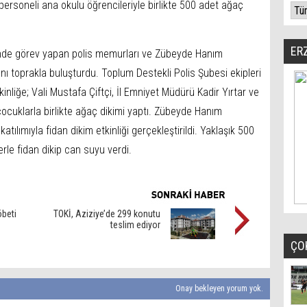
rsoneli ana okulu öğrencileriyle birlikte 500 adet ağaç
ER
de görev yapan polis memurları ve Zübeyde Hanım
nı toprakla buluşturdu. Toplum Destekli Polis Şubesi ekipleri
kinliğe; Vali Mustafa Çiftçi, İl Emniyet Müdürü Kadir Yırtar ve
çi çocuklarla birlikte ağaç dikimi yaptı. Zübeyde Hanım
ılımıyla fidan dikim etkinliği gerçekleştirildi. Yaklaşık 500
rle fidan dikip can suyu verdi.
öbeti
TOKİ, Aziziye’de 299 konutu
teslim ediyor
ÇO
Onay bekleyen yorum yok.