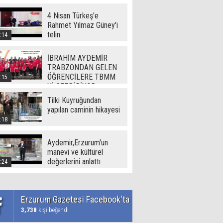
(720p)
4 Nisan Türkeş'e
Rahmet Yılmaz Güney'i
telin
:14
İBRAHİM AYDEMİR
TRABZONDAN GELEN
ÖĞRENCİLERE TBMM
:15
Yİ GEZDİRİYOR
Tilki Kuyruğundan
yapılan caminin hikayesi
:18
Aydemir,Erzurum'un
manevi ve kültürel
değerlerini anlattı
:24
Erzurum Gazetesi Facebook'ta
3,738
kişi beğendi