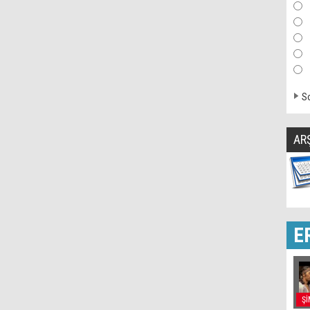
So
AR
E
Şİ