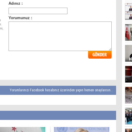
ı
r.
ni,
Yorumlarınızı Facebook hesabınız üzerinden yapın hemen onaylansın...