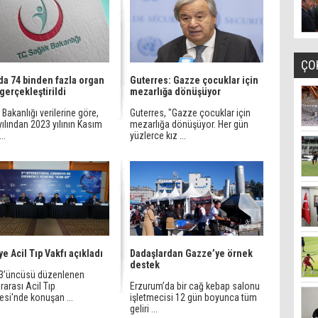
ÇO
lda 74 binden fazla organ
Guterres: Gazze çocuklar için
 gerçekleştirildi
mezarlığa dönüşüyor
 Bakanlığı verilerine göre,
Guterres, "Gazze çocuklar için
ılından 2023 yılının Kasım
mezarlığa dönüşüyor. Her gün
..
yüzlerce kız ...
ye Acil Tıp Vakfı açıkladı
Dadaşlardan Gazze’ye örnek
destek
l 3’üncüsü düzenlenen
rarası Acil Tıp
Erzurum’da bir cağ kebap salonu
esi'nde konuşan ...
işletmecisi 12 gün boyunca tüm
geliri ...