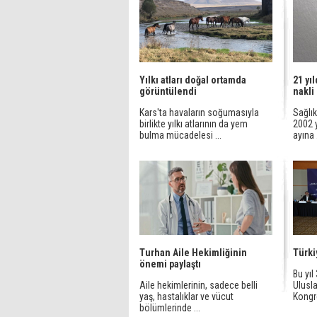
Yılkı atları doğal ortamda
21 yı
görüntülendi
nakli
Kars'ta havaların soğumasıyla
Sağlık
birlikte yılkı atlarının da yem
2002 y
bulma mücadelesi ...
ayına .
Turhan Aile Hekimliğinin
Türki
önemi paylaştı
Bu yı
Aile hekimlerinin, sadece belli
Ulusla
yaş, hastalıklar ve vücut
Kongr
bölümlerinde ...