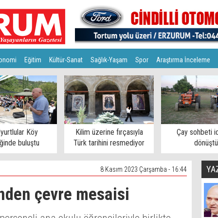
onomi
Eğitim
Kültür-Sanat
Sağlık-Yaşam
Spor
Araştırma İnceleme
lyurtlular Köy
Kilim üzerine fırçasıyla
Çay sohbeti i
iğinde buluştu
Türk tarihini resmediyor
dönüştü
YA
8 Kasım 2023 Çarşamba - 16:44
nden çevre mesaisi