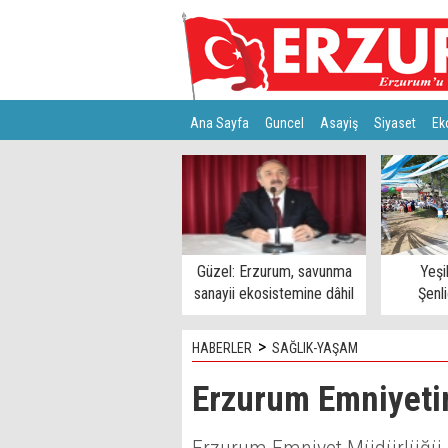
Ana Sayfa
Guncel
Asayiş
Siyaset
Ek
Türkiye
Teknoloji
Güzel: Erzurum, savunma
Yeşi
sanayii ekosistemine dâhil
Şenl
edilmeli
>
HABERLER
SAĞLIK-YAŞAM
Erzurum Emniyeti