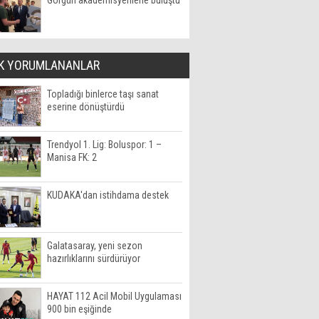
Görgün akademisyenlerle buluştu
K YORUMLANANLAR
Topladığı binlerce taşı sanat
eserine dönüştürdü
Trendyol 1. Lig: Boluspor: 1 –
Manisa FK: 2
KUDAKA'dan istihdama destek
Galatasaray, yeni sezon
hazırlıklarını sürdürüyor
HAYAT 112 Acil Mobil Uygulaması
900 bin eşiğinde