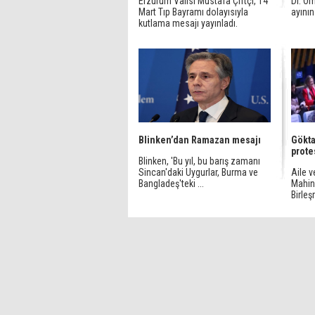
Erzurum Valisi Mustafa Çiftçi, 14
Dr. Öm
Mart Tıp Bayramı dolayısıyla
ayının 
kutlama mesajı yayınladı.
Blinken’dan Ramazan mesajı
Gökta
prote
Blinken, 'Bu yıl, bu barış zamanı
Sincan'daki Uygurlar, Burma ve
Aile 
Bangladeş'teki ...
Mahin
Birleşm