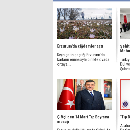
Erzurum'da çiğdemler açtı
Şehit
Mehme
Kışın çetin geçtiği Erzurum'da
karların erimesiyle birlikte ovada
Türkiy
ortaya ...
Dul v
Şubesi,
Çiftçi’den 14 Mart Tıp Bayramı
‘Tıp 
mesajı
Atatür