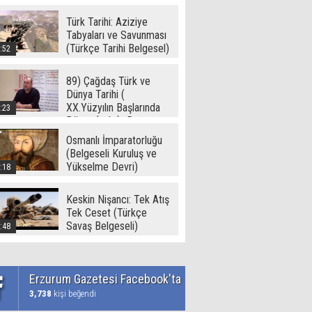
Türk Tarihi: Aziziye
Tabyaları ve Savunması
(Türkçe Tarihi Belgesel)
:52
89) Çağdaş Türk ve
Dünya Tarihi (
XX.Yüzyılın Başlarında
:23
Dünya ( - I -) -Ramazan
Yetgin (2017)
Osmanlı İmparatorluğu
(Belgeseli Kuruluş ve
Yükselme Devri)
:18
Keskin Nişancı: Tek Atış
Tek Ceset (Türkçe
Savaş Belgeseli)
:48
Erzurum Gazetesi Facebook'ta
3,738
kişi beğendi