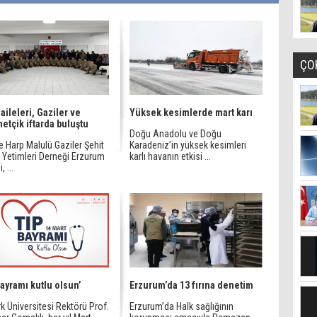
ÇO
 aileleri, Gaziler ve
Yüksek kesimlerde mart karı
tçik iftarda buluştu
Doğu Anadolu ve Doğu
e Harp Malulü Gaziler Şehit
Karadeniz’in yüksek kesimleri
e Yetimleri Derneği Erzurum
karlı havanın etkisi ...
 ...
Bayramı kutlu olsun’
Erzurum’da 13 fırına denetim
k Üniversitesi Rektörü Prof.
Erzurum’da Halk sağlığının