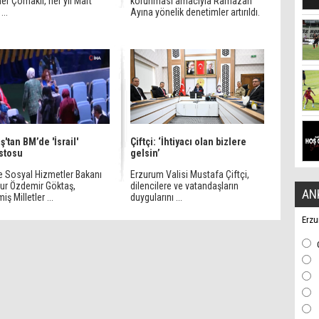
er Çomaklı, her yıl Mart
korunması amacıyla Ramazan
...
Ayına yönelik denetimler artırıldı.
ş'tan BM’de 'İsrail'
Çiftçi: ‘İhtiyacı olan bizlere
stosu
gelsin’
ve Sosyal Hizmetler Bakanı
Erzurum Valisi Mustafa Çiftçi,
ur Özdemir Göktaş,
dilencilere ve vatandaşların
AN
iş Milletler ...
duygularını ...
Erzu