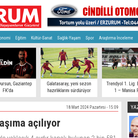
onomi
Eğitim
Kültür-Sanat
Sağlık-Yaşam
Spor
Araştırma İnceleme
ursun, Gaziantep
Galatasaray, yeni sezon
Trendyol 1. Lig: 
FK’da
hazırlıklarını sürdürüyor
1 – Manisa 
YA
18 Mart 2024 Pazartesi - 15:09
aşıma açılıyor