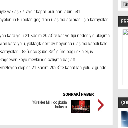
iyle yaklaşık 4 aydır kapalı bulunan 2 bin 581
yolunun Bülbülan geçidinin ulaşıma açılması için karayolları
ER
yan kara yolu 21 Kasım 2023´te kar ve tipi nedeniyle ulaşıma
sılan kara yolu, yaklaşık dört ay boyunca ulaşıma kapalı kaldı.
 Karayolları 183´üncü Şube Şefliği´ne bağlı ekipler, iş
 Bağdeşen köyü mevkiinde çalışma başlattı.
temizleyen ekipler, 21 Kasım 2023´te kapatılan yolu 7 günde
ÇO
Yürekler Milli coşkuda
buluştu