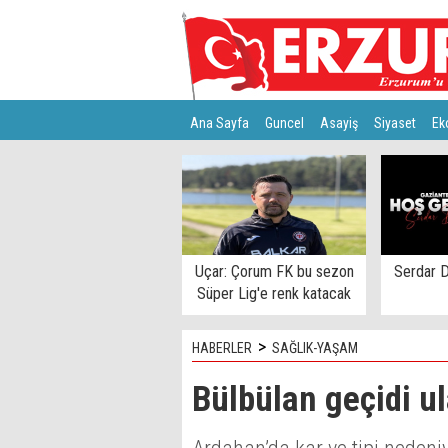
Ana Sayfa
Guncel
Asayiş
Siyaset
Ek
Türkiye
Teknoloji
Uçar: Çorum FK bu sezon
Serdar D
Süper Lig'e renk katacak
>
HABERLER
SAĞLIK-YAŞAM
Bülbülan geçidi ul