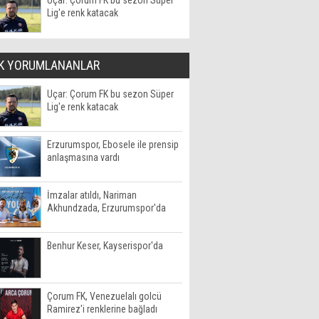
Uçar: Çorum FK bu sezon Süper
Lig'e renk katacak
K YORUMLANANLAR
Uçar: Çorum FK bu sezon Süper
Lig'e renk katacak
Erzurumspor, Ebosele ile prensip
anlaşmasına vardı
İmzalar atıldı, Nariman
Akhundzada, Erzurumspor'da
Benhur Keser, Kayserispor'da
Çorum FK, Venezuelalı golcü
Ramirez'i renklerine bağladı