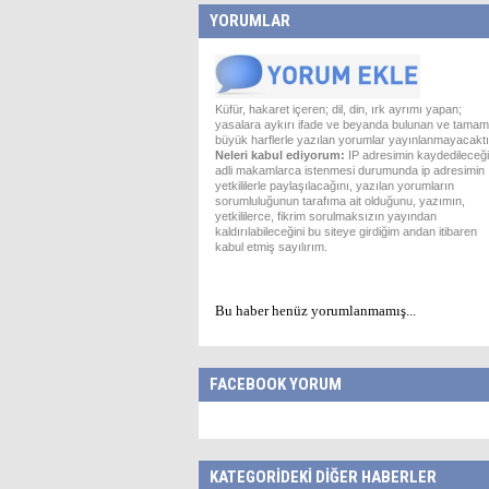
YORUMLAR
Küfür, hakaret içeren; dil, din, ırk ayrımı yapan;
yasalara aykırı ifade ve beyanda bulunan ve tamam
büyük harflerle yazılan yorumlar yayınlanmayacaktı
Neleri kabul ediyorum:
IP adresimin kaydedileceği
adli makamlarca istenmesi durumunda ip adresimin
yetkililerle paylaşılacağını, yazılan yorumların
sorumluluğunun tarafıma ait olduğunu, yazımın,
yetkililerce, fikrim sorulmaksızın yayından
kaldırılabileceğini bu siteye girdiğim andan itibaren
kabul etmiş sayılırım.
Bu haber henüz yorumlanmamış...
FACEBOOK YORUM
KATEGORİDEKİ DİĞER HABERLER