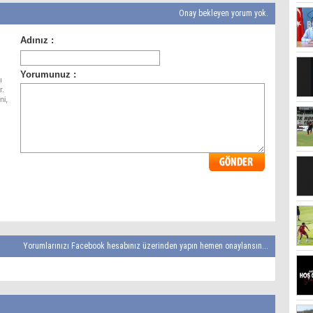
Onay bekleyen yorum yok.
ı
r.
ni,
Yorumlarınızı Facebook hesabınız üzerinden yapın hemen onaylansın...