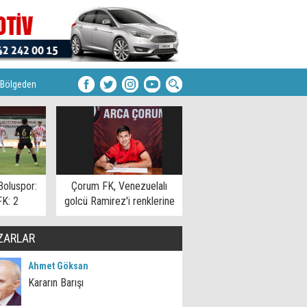
Bölgeden
Boluspor:
Çorum FK, Venezuelalı
FK: 2
golcü Ramirez'i renklerine
bağladı
ZARLAR
Ahmet Göksan
Kararın Barışı