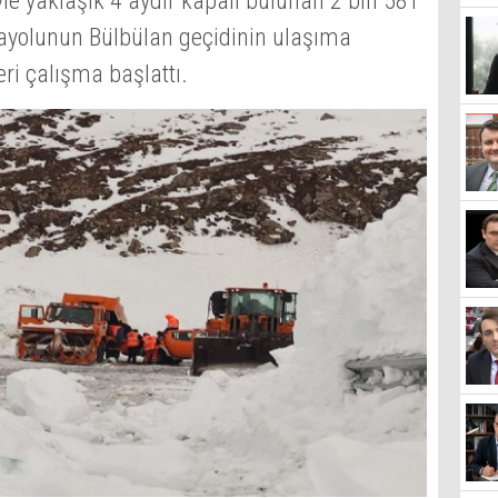
yle yaklaşık 4 aydır kapalı bulunan 2 bin 581
ayolunun Bülbülan geçidinin ulaşıma
eri çalışma başlattı.