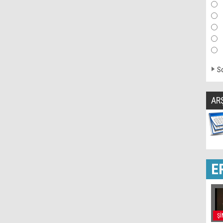
So
AR
E
Şİ