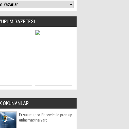
ZURUM GAZETESİ
K OKUNANLAR
Erzurumspor, Ebosele ile prensip
anlaşmasına vardı