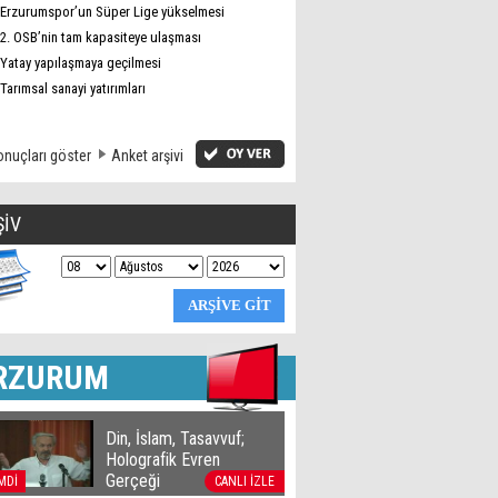
Erzurumspor’un Süper Lige yükselmesi
2. OSB’nin tam kapasiteye ulaşması
Yatay yapılaşmaya geçilmesi
Tarımsal sanayi yatırımları
nuçları göster
Anket arşivi
ŞİV
RZURUM
Din, İslam, Tasavvuf;
Holografik Evren
Gerçeği
MDİ
CANLI İZLE