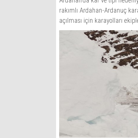
Ardahan’da kar ve tipi nedeni
rakımlı Ardahan-Ardanuç kar
açılması için karayolları ekipl