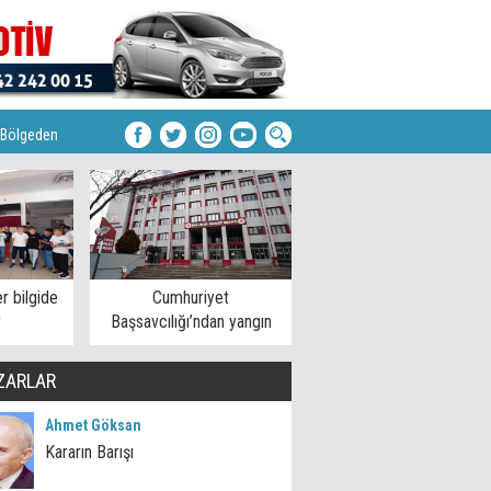
Bölgeden
r bilgide
Cumhuriyet
r
Başsavcılığı’ndan yangın
açıklaması
ZARLAR
Ahmet Göksan
Kararın Barışı