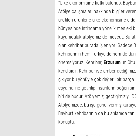
"Ülke ekonomisine katkı bulunup, Baybur
Atölye çalışmaları hakkında bilgiler ve
üretilen ürünlerle ülke ekonomisine cid
bünyesinde istihdama yönelik mesleki be
kuyumculuk atölyemiz de mevcut. Bu atö
olan kehribar burada işleniyor. Sadece B
kehribarının hem Türkiye'de hem de dün
önemsiyoruz. Kehribar,
Erzurum
'un Oltu
kendisidir. Kehribar ise amber dediğimi
çıkıyor bu yönüyle çok değerli bir parça.
eşya haline getirilip insanların beğenis
biri de budur. Atölyemiz, geçtiğimiz yıl 
Atölyemizde, bu işe gönül vermiş kursiyer
Bayburt kehribarının da bu anlamda tanı
konuştu.