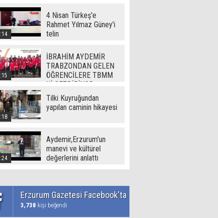
(720p)
4 Nisan Türkeş'e
Rahmet Yılmaz Güney'i
telin
:14
İBRAHİM AYDEMİR
TRABZONDAN GELEN
ÖĞRENCİLERE TBMM
:15
Yİ GEZDİRİYOR
Tilki Kuyruğundan
yapılan caminin hikayesi
:18
Aydemir,Erzurum'un
manevi ve kültürel
değerlerini anlattı
:24
Erzurum Gazetesi Facebook'ta
3,738
kişi beğendi