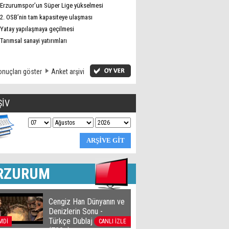
Erzurumspor’un Süper Lige yükselmesi
2. OSB’nin tam kapasiteye ulaşması
Yatay yapılaşmaya geçilmesi
Tarımsal sanayi yatırımları
nuçları göster
Anket arşivi
ŞİV
RZURUM
Cengiz Han Dünyanın ve
Denizlerin Sonu -
Türkçe Dublaj film izle
MDİ
CANLI İZLE