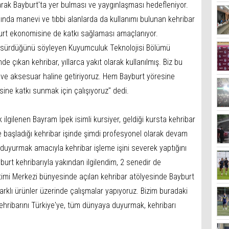
larak Bayburt'ta yer bulması ve yaygınlaşması hedefleniyor.
nında manevi ve tıbbi alanlarda da kullanımı bulunan kehribar
ayburt ekonomisine de katkı sağlaması amaçlanıyor.
likle sürdüğünü söyleyen Kuyumculuk Teknolojisi Bölümü
 çıkan kehribar, yıllarca yakıt olarak kullanılmış. Biz bu
kı ve aksesuar haline getiriyoruz. Hem Bayburt yöresine
ne katkı sunmak için çalışıyoruz" dedi.
 ilgilenen Bayram İpek isimli kursiyer, geldiği kursta kehribar
le başladığı kehribar işinde şimdi profesyonel olarak devam
 duyurmak amacıyla kehribar işleme işini severek yaptığını
burt kehribarıyla yakından ilgilendim, 2 senedir de
itimi Merkezi bünyesinde açılan kehribar atölyesinde Bayburt
 farklı ürünler üzerinde çalışmalar yapıyoruz. Bizim buradaki
ehribarını Türkiye'ye, tüm dünyaya duyurmak, kehribarı