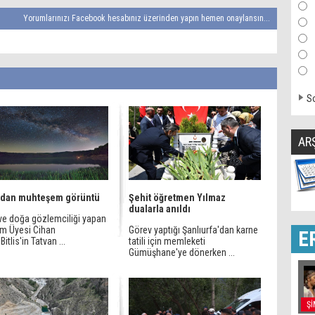
Yorumlarınızı Facebook hesabınız üzerinden yapın hemen onaylansın...
So
AR
’dan muhteşem görüntü
Şehit öğretmen Yılmaz
dualarla anıldı
ve doğa gözlemciliği yapan
im Üyesi Cihan
Görev yaptığı Şanlıurfa'dan karne
E
Bitlis'in Tatvan ...
tatili için memleketi
Gümüşhane'ye dönerken ...
Şİ