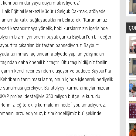
t kehribarını dünyaya duyurmak istiyoruz"
ren Halk Eğitimi Merkezi Müdürü Selçuk Çakmak, atölyede
di anlamda katkı sağlayacaklarını belirterek, "Kurumumuz
ÇO
ceri kazandırmaya yönelik, hobi kurslarımızın içerisinde
lyenin bizim için önemi büyük çünkü Bayburt'un bir değeri
ayburt'ta çıkarılan bir taştan bahsediyoruz, Bayburt
yada tanınması açısından atölyede yapılan çalışmaları
 taşından daha önemli bir taştır. Oltu taşı bildiğiniz fosilin
z, çamın kendi reçinesinden oluşuyor ve sadece Bayburt'ta
 Kehribarın tanıtılması lazım, onun içinde işlenerek hediyelik
ine sunulması gerekiyor. Bu atölyeyi kurma amaçlarımızdan
DOKAP projesi desteğiyle 350 milyon bütçe ile kuruldu.
lerimizi eğiterek iş kurmalarını hedefliyor, amaçlıyoruz.
nmasını arzu ediyoruz, bizim önceliğimiz bu" şeklinde