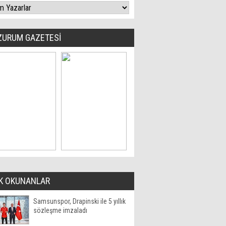
ZURUM GAZETESİ
K OKUNANLAR
Samsunspor, Drapinski ile 5 yıllık
sözleşme imzaladı