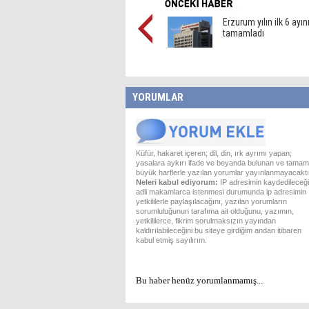
Erzurum yılın ilk 6 ayını
tamamladı
YORUMLAR
Küfür, hakaret içeren; dil, din, ırk ayrımı yapan;
yasalara aykırı ifade ve beyanda bulunan ve tamam
büyük harflerle yazılan yorumlar yayınlanmayacaktı
Neleri kabul ediyorum:
IP adresimin kaydedileceği
adli makamlarca istenmesi durumunda ip adresimin
yetkililerle paylaşılacağını, yazılan yorumların
sorumluluğunun tarafıma ait olduğunu, yazımın,
yetkililerce, fikrim sorulmaksızın yayından
kaldırılabileceğini bu siteye girdiğim andan itibaren
kabul etmiş sayılırım.
Bu haber henüz yorumlanmamış...