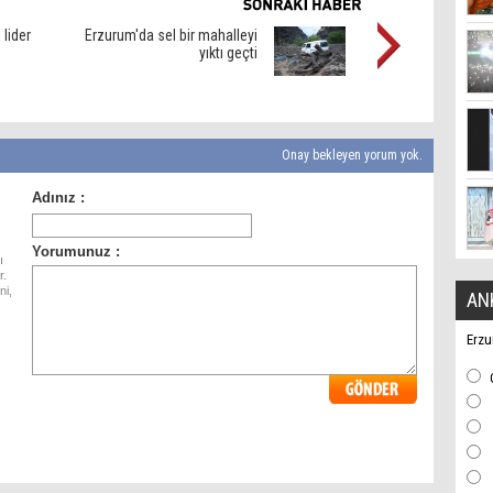
 lider
Erzurum'da sel bir mahalleyi
yıktı geçti
Onay bekleyen yorum yok.
ı
r.
ni,
AN
Erzu