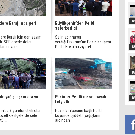
18
ere Barajı’nda geri
Büyükşehir’den Pelitli
m
seferberliği
re Barajı için geri sayım
Selin ağır hasar
dı. SSB gövde dolgu
verdiği Erzurum'un Pasinler ilçesi
ları devam ...
Pelitli Köyü'nü ziyaret ...
18
18
ede yağış taşkınlara yol
Pasinler Pelitli'de sel hayatı
18
felç etti
m'da 3 gündür etkili olan
Pasinler ilçesine bağlı Pelitli
özellikle ilçelerde sele
köyünde, şiddetli yağışların
ü ...
ardından ...