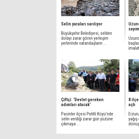
Selin yaraları sarılıyor
Uzund
sayı
Büyükşehir Belediyesi, selden
dolayı zarar gören yerleşim
Uzunde
yerlerinde vatandaşların ...
başla
imalat
Çiftçi: ‘Devlet gereken
8 ilç
adımları atacak’
açtı
Pasinler ilçesi Pelitli Köyü'nde
Erzuru
selin verdiği zarar gün yüzüne
yağış 
çıkmaya ...
dönüşt