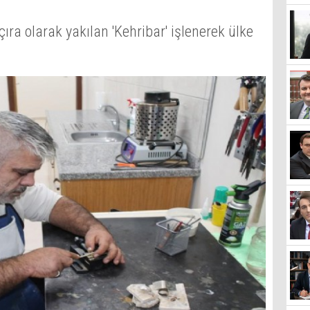
çıra olarak yakılan 'Kehribar' işlenerek ülke