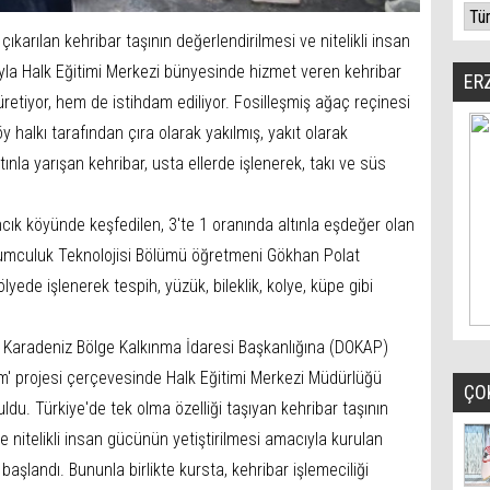
karılan kehribar taşının değerlendirilmesi ve nitelikli insan
yla Halk Eğitimi Merkezi bünyesinde hizmet veren kehribar
ER
retiyor, hem de istihdam ediliyor. Fosilleşmiş ağaç reçinesi
öy halkı tarafından çıra olarak yakılmış, yakıt olarak
ltınla yarışan kehribar, usta ellerde işlenerek, takı ve süs
cık köyünde keşfedilen, 3'te 1 oranında altınla eşdeğer olan
yumculuk Teknolojisi Bölümü öğretmeni Gökhan Polat
yede işlenerek tespih, yüzük, bileklik, kolye, küpe gibi
ğu Karadeniz Bölge Kalkınma İdaresi Başkanlığına (DOKAP)
m' projesi çerçevesinde Halk Eğitimi Merkezi Müdürlüğü
ÇO
du. Türkiye'de tek olma özelliği taşıyan kehribar taşının
e nitelikli insan gücünün yetiştirilmesi amacıyla kurulan
başlandı. Bununla birlikte kursta, kehribar işlemeciliği