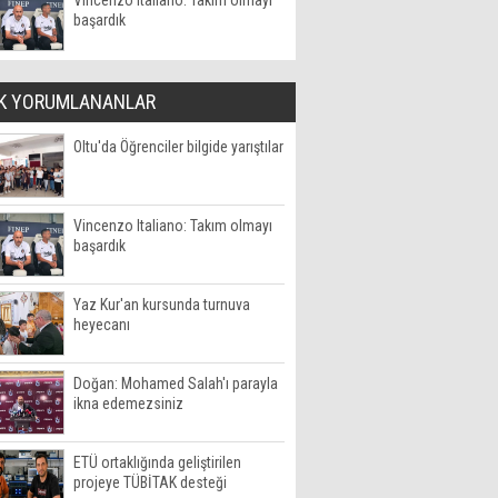
Vincenzo Italiano: Takım olmayı
başardık
K YORUMLANANLAR
Oltu'da Öğrenciler bilgide yarıştılar
Vincenzo Italiano: Takım olmayı
başardık
Yaz Kur'an kursunda turnuva
heyecanı
Doğan: Mohamed Salah'ı parayla
ikna edemezsiniz
ETÜ ortaklığında geliştirilen
projeye TÜBİTAK desteği