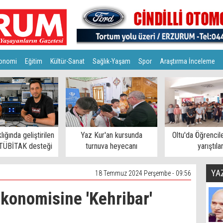
onomi
Eğitim
Kültür-Sanat
Sağlık-Yaşam
Spor
Araştırma İnceleme
ığında geliştirilen
Yaz Kur'an kursunda
Oltu'da Öğrencile
 TÜBİTAK desteği
turnuva heyecanı
yarıştıla
YA
18 Temmuz 2024 Perşembe - 09:56
ekonomisine 'Kehribar'