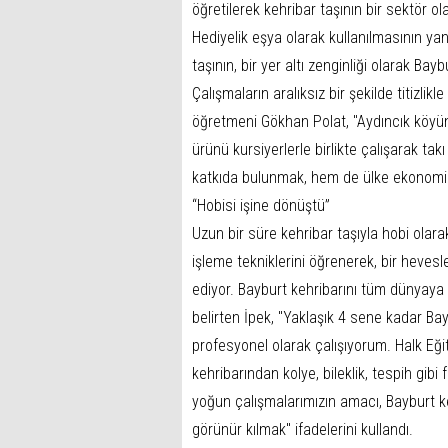
öğretilerek kehribar taşının bir sektör o
Hediyelik eşya olarak kullanılmasının ya
taşının, bir yer altı zenginliği olarak B
Çalışmaların aralıksız bir şekilde titiz
öğretmeni Gökhan Polat, "Aydıncık köyünde
ürünü kursiyerlerle birlikte çalışarak ta
katkıda bulunmak, hem de ülke ekonomisi
“Hobisi işine dönüştü”
Uzun bir süre kehribar taşıyla hobi olarak
işleme tekniklerini öğrenerek, bir heves
ediyor. Bayburt kehribarını tüm dünyaya
belirten İpek, "Yaklaşık 4 sene kadar Bay
profesyonel olarak çalışıyorum. Halk Eğ
kehribarından kolye, bileklik, tespih gibi
yoğun çalışmalarımızın amacı, Bayburt k
görünür kılmak" ifadelerini kullandı.