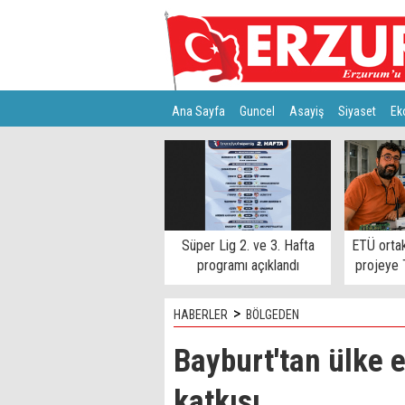
Ana Sayfa
Guncel
Asayiş
Siyaset
Ek
Türkiye
Teknoloji
Süper Lig 2. ve 3. Hafta
ETÜ ortakl
programı açıklandı
projeye
>
HABERLER
BÖLGEDEN
Bayburt'tan ülke 
katkısı