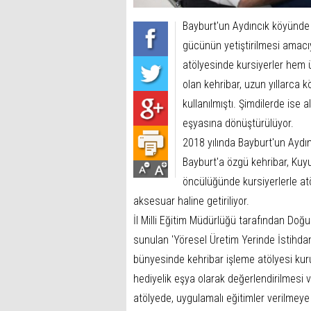
Bayburt'un Aydıncık köyünde çı
gücünün yetiştirilmesi amacı
atölyesinde kursiyerler hem ü
olan kehribar, uzun yıllarca k
kullanılmıştı. Şimdilerde ise a
eşyasına dönüştürülüyor.
2018 yılında Bayburt'un Aydın
Bayburt'a özgü kehribar, Ku
öncülüğünde kursiyerlerle atöl
aksesuar haline getiriliyor.
İl Milli Eğitim Müdürlüğü tarafından Do
sunulan 'Yöresel Üretim Yerinde İstihda
bünyesinde kehribar işleme atölyesi kurul
hediyelik eşya olarak değerlendirilmesi v
atölyede, uygulamalı eğitimler verilmeye 