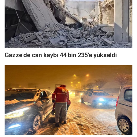
Gazze'de can kaybı 44 bin 235'e yükseldi