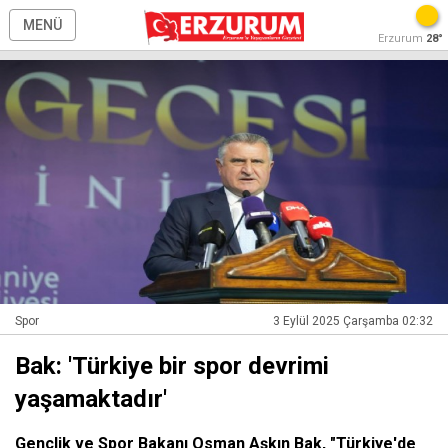
MENÜ
Erzurum
28°
Spor
3 Eylül 2025 Çarşamba 02:32
Bak: 'Türkiye bir spor devrimi
yaşamaktadır'
Gençlik ve Spor Bakanı Osman Aşkın Bak, "Türkiye'de