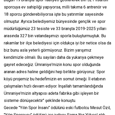
sporcuya ev sahipliği yapıyorsa, milli takıma 6 antrenör ve
18 sporcu gönderebiliyorsa işte bu yatırımlar sayesinde
olmuştur. Ayrıca belediyemiz bünyesinde gençlik ve spor
müdürlüğümüz 23 tesiste ve 33 branşta 2019-2025 yılları
arasında 327 bin vatandaşımızı sporla buluşturmuştuk. Bu
rakamlar bir ilçe belediyesi için oldukça iyi bir netice olsa da
biz bunu asla yeterli görmüyoruz. Bizim yarışımız
kendimizle olmalı. Bu sayıları daha da yukarıya çekmeye
gayret edeceğiz. Ümraniye'mizin konu spor olduğunda
aranan adres haline geldiğini hep birlikte görüyoruz. Spor
köyü projemiz bu hedefimizin en somut örneği. İl etabının
çalışmaları hızlı devam ediyor. İnşallah tamamlandığında
Ümraniye'mizin altyapısı adeta fabrika gibi işleyen bir
sisteme dönüşecektir" şeklinde konuştu.
Gecede "Yılın Spor İnsanı" ödülünü eski futbolcu Mesut Özil,
"Yılın Sporcusu" ödülünü ise judocu Sema Nur Yüksel aldı.