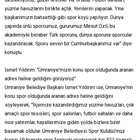
yüzme havuzlarını birlikte açtık. Yenilerini yapacak. Yine
başkanımızın bahsettiği gibi spor köyü yapılıyor. Dünya
çapında ünlü sporcumuz, gururumuz Mesut Özil, bu
akademiyle beraber Türk sporuna, dünya sporuna sporcular
kazandıracak. Sporu seven bir Cumhurbaşkanımız var" diye
konuştu.
İsmet Yıldırım: "Ümraniye'mizin konu spor olduğunda aranan
adres haline geldiğini görüyoruz"
Ümraniye Belediye Başkanı İsmet Yıldırım ise, Ümraniye'nin
konu spor olduğunda aranan adres haline geldiğini
söyleyerek, "İlçemize kazandırdığımız yüzme havuzları, çok
amaçlı spor tesisleri, spor salonları, futbol sahaları ve daha
nice yatırımlar, hayallerimize giden yolda bizlere birer
basamak oldular. Ümraniye Belediyesi Spor Kulübü'müz
bugün 19 branşta spor faaliyeti göstererek bin 521 lisanslı