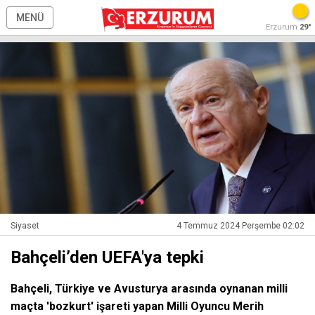
MENÜ
Erzurum
29°
Siyaset
4 Temmuz 2024 Perşembe 02:02
Bahçeli’den UEFA'ya tepki
Bahçeli, Türkiye ve Avusturya arasında oynanan milli
maçta 'bozkurt' işareti yapan Milli Oyuncu Merih