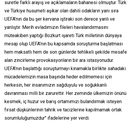
suretle farklı arayış ve açıklamaların bahanesi olmuştur. Türk
ve Türkiye husumeti aşikar olan dahili odakların yanı sıra
UEFA’nın da bu şer kervana iştiraki son derece yanlı ve
yanlıştır. Merih evladımızın fileleri havalandırmasını
müteakiben yaptığı Bozkurt işareti Türk milletinin dünyaya
mesajı olup UEFA’nın bu kapsamda soruşturma başlatması
hem maksatlı hem de son günlerde tehlikeli şekilde mesafe
alan zincirleme provokasyonların bir ara istasyonudur.
UEFA’nın başlattığı soruşturmayı kınamakla birlikte sahadaki
mücadelemizin masa başında heder edilmemesi için
herkesin, her insanımızın sağduyulu ve soğukkanlı
davranması milli bir zarurettir. Her zeminde ülkemizin önünü
kesmek, iç huzur ve barış ortamımızı bulandırmak isteyen
fırsat düşkünlerinin tahrik ve tacizlerine kapılmamak ortak
sorumluluğumuzdur" ifadelerine yer verdi.