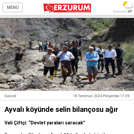
MENÜ
Erzurum
29°
Guncel
18 Temmuz 2024 Perşembe 17:09
Ayvalı köyünde selin bilançosu ağır
Vali Çiftçi: “Devlet yaraları saracak”