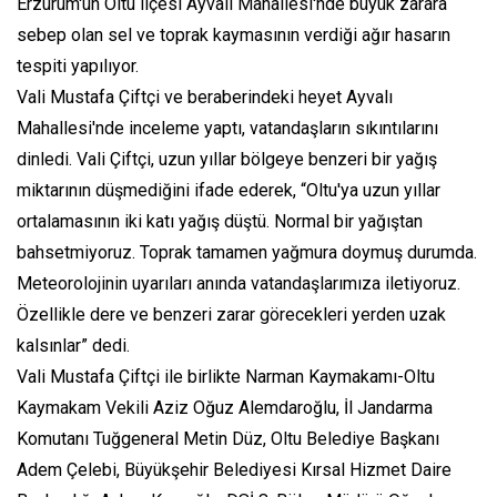
Erzurum'un Oltu ilçesi Ayvalı Mahallesi'nde büyük zarara
sebep olan sel ve toprak kaymasının verdiği ağır hasarın
tespiti yapılıyor.
Vali Mustafa Çiftçi ve beraberindeki heyet Ayvalı
Mahallesi'nde inceleme yaptı, vatandaşların sıkıntılarını
dinledi. Vali Çiftçi, uzun yıllar bölgeye benzeri bir yağış
miktarının düşmediğini ifade ederek, “Oltu'ya uzun yıllar
ortalamasının iki katı yağış düştü. Normal bir yağıştan
bahsetmiyoruz. Toprak tamamen yağmura doymuş durumda.
Meteorolojinin uyarıları anında vatandaşlarımıza iletiyoruz.
Özellikle dere ve benzeri zarar görecekleri yerden uzak
kalsınlar” dedi.
Vali Mustafa Çiftçi ile birlikte Narman Kaymakamı-Oltu
Kaymakam Vekili Aziz Oğuz Alemdaroğlu, İl Jandarma
Komutanı Tuğgeneral Metin Düz, Oltu Belediye Başkanı
Adem Çelebi, Büyükşehir Belediyesi Kırsal Hizmet Daire