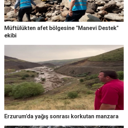
Müftülükten afet bölgesine ''Manevi Destek''
ekibi
Erzurum'da yağış sonrası korkutan manzara