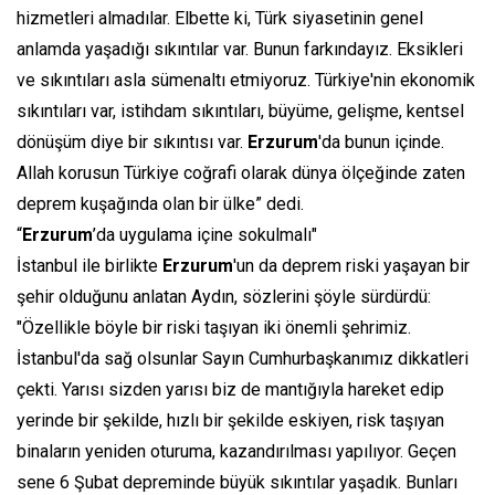
hizmetleri almadılar. Elbette ki, Türk siyasetinin genel
anlamda yaşadığı sıkıntılar var. Bunun farkındayız. Eksikleri
ve sıkıntıları asla sümenaltı etmiyoruz. Türkiye'nin ekonomik
sıkıntıları var, istihdam sıkıntıları, büyüme, gelişme, kentsel
dönüşüm diye bir sıkıntısı var.
Erzurum
'da bunun içinde.
Allah korusun Türkiye coğrafi olarak dünya ölçeğinde zaten
deprem kuşağında olan bir ülke” dedi.
“
Erzurum
’da uygulama içine sokulmalı"
İstanbul ile birlikte
Erzurum
'un da deprem riski yaşayan bir
şehir olduğunu anlatan Aydın, sözlerini şöyle sürdürdü:
"Özellikle böyle bir riski taşıyan iki önemli şehrimiz.
İstanbul'da sağ olsunlar Sayın Cumhurbaşkanımız dikkatleri
çekti. Yarısı sizden yarısı biz de mantığıyla hareket edip
yerinde bir şekilde, hızlı bir şekilde eskiyen, risk taşıyan
binaların yeniden oturuma, kazandırılması yapılıyor. Geçen
sene 6 Şubat depreminde büyük sıkıntılar yaşadık. Bunları