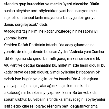
efendim grup kuracaklar ve meclis üyesi olacaklar. Bütün
bunları aleyhine açık söylenirken yani ben inanıyorum ki
inşallah o İstanbul tarihi misyonuna bir uygun bir geriye
dönüş sergileyecek” dedi.
Atacağınız taşın kimi ne kadar ürküteceğinin hesabını iyi
yapmak lazım
Yeniden Refah Partisinin İstanbul’da aday çıkarmasına
yönelik de eleştirilende bulunan Aydın, "Aslında yani Cumhur
İttifakı içerisinde şimdi bir milli görüş mirası sahibini artık
AK Parti'ye geçtiği kanaatim bu, milletimizde hasıl oldu ki bu
kadar oraya destek oldular. Şimdi öylesine bir babanın bir
evladı işte bugün yola çıktılar. Ya İstanbul'da Allah aşkına
yani yapacağınız işin, atacağınız taşın kimi ne kadar
ürküteceğinin hesabını iyi yapmak lazım. Bu bir vebaldir,
sorumluluktur. Bu vebalin altında kalamayacağını söyleyenler
istifa edip kitlesel olarak efendim parti değiştiriyor ama