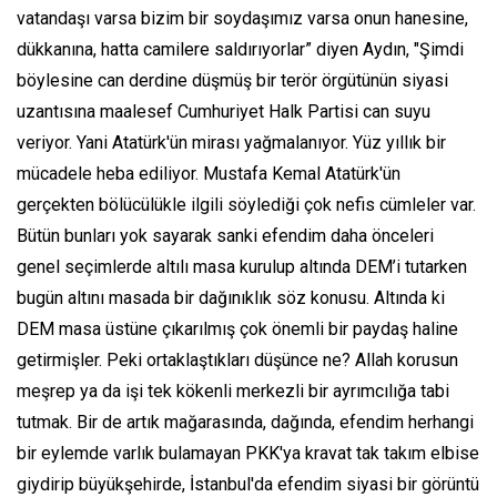
vatandaşı varsa bizim bir soydaşımız varsa onun hanesine,
dükkanına, hatta camilere saldırıyorlar” diyen Aydın, "Şimdi
böylesine can derdine düşmüş bir terör örgütünün siyasi
uzantısına maalesef Cumhuriyet Halk Partisi can suyu
veriyor. Yani Atatürk'ün mirası yağmalanıyor. Yüz yıllık bir
mücadele heba ediliyor. Mustafa Kemal Atatürk'ün
gerçekten bölücülükle ilgili söylediği çok nefis cümleler var.
Bütün bunları yok sayarak sanki efendim daha önceleri
genel seçimlerde altılı masa kurulup altında DEM’i tutarken
bugün altını masada bir dağınıklık söz konusu. Altında ki
DEM masa üstüne çıkarılmış çok önemli bir paydaş haline
getirmişler. Peki ortaklaştıkları düşünce ne? Allah korusun
meşrep ya da işi tek kökenli merkezli bir ayrımcılığa tabi
tutmak. Bir de artık mağarasında, dağında, efendim herhangi
bir eylemde varlık bulamayan PKK'ya kravat tak takım elbise
giydirip büyükşehirde, İstanbul'da efendim siyasi bir görüntü