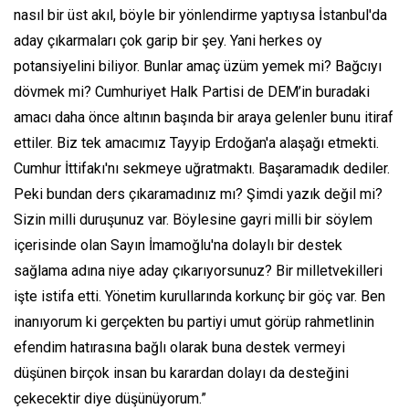
nasıl bir üst akıl, böyle bir yönlendirme yaptıysa İstanbul'da
aday çıkarmaları çok garip bir şey. Yani herkes oy
potansiyelini biliyor. Bunlar amaç üzüm yemek mi? Bağcıyı
dövmek mi? Cumhuriyet Halk Partisi de DEM’in buradaki
amacı daha önce altının başında bir araya gelenler bunu itiraf
ettiler. Biz tek amacımız Tayyip Erdoğan'a alaşağı etmekti.
Cumhur İttifakı'nı sekmeye uğratmaktı. Başaramadık dediler.
Peki bundan ders çıkaramadınız mı? Şimdi yazık değil mi?
Sizin milli duruşunuz var. Böylesine gayri milli bir söylem
içerisinde olan Sayın İmamoğlu'na dolaylı bir destek
sağlama adına niye aday çıkarıyorsunuz? Bir milletvekilleri
işte istifa etti. Yönetim kurullarında korkunç bir göç var. Ben
inanıyorum ki gerçekten bu partiyi umut görüp rahmetlinin
efendim hatırasına bağlı olarak buna destek vermeyi
düşünen birçok insan bu karardan dolayı da desteğini
çekecektir diye düşünüyorum.”