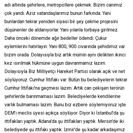
adı altında şehirlere, metropollere çekmek. Bizim canımız
çok yandı. Aziz vatandaşlarımız bunun farkında. Yani
bunlardan tekrar yeniden siyasi bir şey çekme projesini
düşünenler de aldanıyorlar. Yani yılanla torbaya girilmez.
Daha önceki dönemde ağır bedeller ödendi. Çukur
eylemlerini hatırlayın. Yani 800, 900 civarında şehidimiz var
bizim orada. Dolayısıyla biz artık mümin aynı delikten ikinci
kez ısırılmak hükmüne uygun davranmamız lazım.
Dolayısıyla Biz Milliyetçi Hareket Partisi olarak açık ve net
söylüyoruz. Cumhur İttifakı var. Bütün bu belediyelerin tekrar
Cumhur İttifakı'na geçmesi lazım. Artık can çekişen terörün
şehirlerde barınmaması lazım. Belediyelerde kendilerine
varlık bulmaması lazım. Bunu biz ezbere söylemiyoruz işte.
DEM’i meclis üyesi açıkça söylüyor. Diyor ki İstanbul'da şu
ittifakları yaptık. Adana'da şu ittifakları yaptık. Mersin'de iki
belediyede şu ittifakı yaptık. İzmir'de şu kadar arkadaşımız