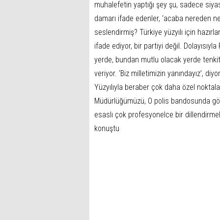
muhalefetin yaptığı şey şu, sadece siyas
damarı ifade edenler, ‘acaba nereden ne 
seslendirmiş? Türkiye yüzyılı için hazırl
ifade ediyor, bir partiyi değil. Dolayısı
yerde, bundan mutlu olacak yerde tenki
veriyor. ‘Biz milletimizin yanındayız’, di
Yüzyılıyla beraber çok daha özel noktal
Müdürlüğümüzü, O polis bandosunda göre
esaslı çok profesyonelce bir dillendirmele
konuştu