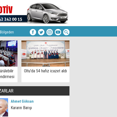
Bölgeden
rülebilir
Oltu'da 54 hafız icazet aldı
endirmesi
ZARLAR
Ahmet Göksan
Kararın Barışı