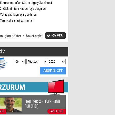
Erzurumspor’un Süper Lige yükselmesi
2. OSB’nin tam kapasiteye ulaşması
Yatay yapılaşmaya geçilmesi
Tarımsal sanayi yatırımları
nuçları göster
Anket arşivi
ŞİV
RZURUM
Hep Yek 2 - Türk Filmi
Full (HD)
MDİ
CANLI İZLE