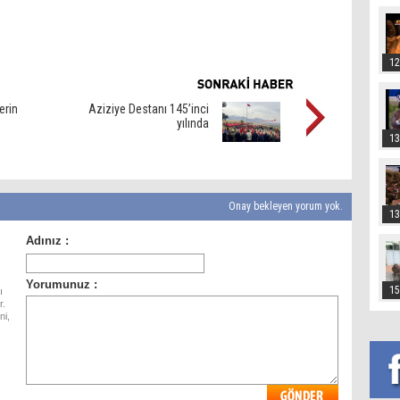
12
erin
Aziziye Destanı 145’inci
yılında
13
Onay bekleyen yorum yok.
13
15
ı
r.
ni,