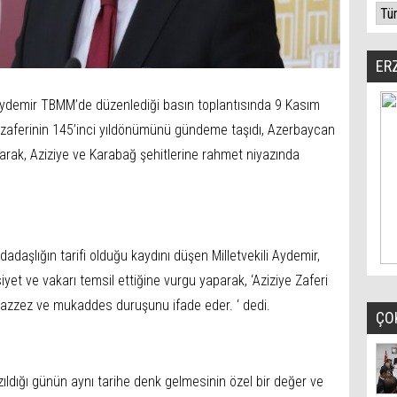
ER
m Aydemir TBMM’de düzenlediği basın toplantısında 9 Kasım
 zaferinin 145’inci yıldönümünü gündeme taşıdı, Azerbaycan
rak, Aziziye ve Karabağ şehitlerine rahmet niyazında
daşlığın tarifi olduğu kaydını düşen Milletvekili Aydemir,
aysiyet ve vakarı temsil ettiğine vurgu yaparak, ‘Aziziye Zaferi
uazzez ve mukaddes duruşunu ifade eder. ‘ dedi.
ÇO
zıldığı günün aynı tarihe denk gelmesinin özel bir değer ve