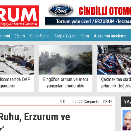
onomi
Eğitim
Kültür-Sanat
Sağlık-Yaşam
Spor
Araştırma İnceleme
alkınmasında DAP
Bingöl'de orman ve mera
Çakmak'tan sürdü
gündemi
yangınları söndürüldü
şehircilik değerl
YA
9 Kasım 2022 Çarşamba - 08:42
 Ruhu, Erzurum ve
r’