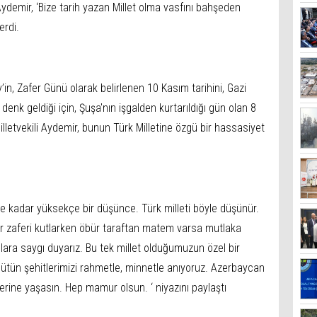
Aydemir, ‘Bize tarih yazan Millet olma vasfını bahşeden
erdi.
n, Zafer Günü olarak belirlenen 10 Kasım tarihini, Gazi
nk geldiği için, Şuşa'nın işgalden kurtarıldığı gün olan 8
Milletvekili Aydemir, bunun Türk Milletine özgü bir hassasiyet
 ne kadar yüksekçe bir düşünce. Türk milleti böyle düşünür.
 Bir zaferi kutlarken öbür taraftan matem varsa mutlaka
ara saygı duyarız. Bu tek millet olduğumuzun özel bir
, ‘Bütün şehitlerimizi rahmetle, minnetle anıyoruz. Azerbaycan
rine yaşasın. Hep mamur olsun. ‘ niyazını paylaştı