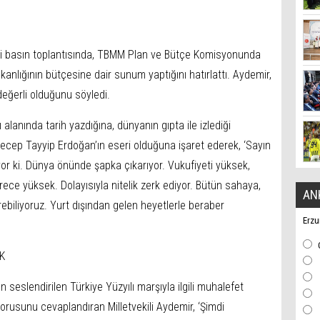
diği basın toplantısında, TBMM Plan ve Bütçe Komisyonunda
anlığının bütçesine dair sunum yaptığını hatırlattı. Aydemir,
 değerli olduğunu söyledi.
ı alanında tarih yazdığına, dünyanın gıpta ile izlediği
ecep Tayyip Erdoğan’ın eseri olduğuna işaret ederek, ‘Sayın
r ki. Dünya önünde şapka çıkarıyor. Vukufiyeti yüksek,
ece yüksek. Dolayısıyla nitelik zerk ediyor. Bütün sahaya,
AN
rebiliyoruz. Yurt dışından gelen heyetlerle beraber
Erzu
K
 seslendirilen Türkiye Yüzyılı marşıyla ilgili muhalefet
sorusunu cevaplandıran Milletvekili Aydemir, ‘Şimdi