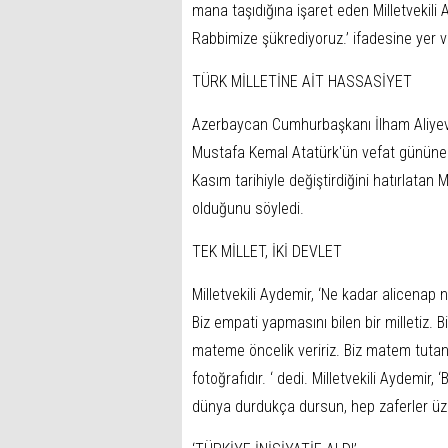
mana taşıdığına işaret eden Milletvekili 
Rabbimize şükrediyoruz.’ ifadesine yer v
TÜRK MİLLETİNE AİT HASSASİYET
Azerbaycan Cumhurbaşkanı İlham Aliyev’i
Mustafa Kemal Atatürk'ün vefat gününe de
Kasım tarihiyle değiştirdiğini hatırlatan 
olduğunu söyledi.
TEK MİLLET, İKİ DEVLET
Milletvekili Aydemir, ‘Ne kadar alicenap
Biz empati yapmasını bilen bir milletiz.
mateme öncelik veririz. Biz matem tutanl
fotoğrafıdır. ‘ dedi. Milletvekili Aydemir
dünya durdukça dursun, hep zaferler üze