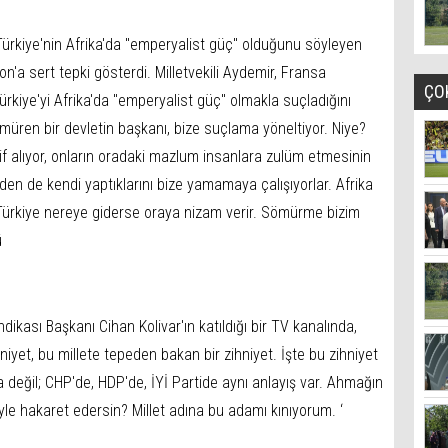
 Türkiye'nin Afrika'da "emperyalist güç" olduğunu söyleyen
 sert tepki gösterdi. Milletvekili Aydemir, Fransa
ÇO
iye'yi Afrika'da "emperyalist güç" olmakla suçladığını
 sömüren bir devletin başkanı, bize suçlama yöneltiyor. Niye?
tif alıyor, onların oradaki mazlum insanlara zulüm etmesinin
den de kendi yaptıklarını bize yamamaya çalışıyorlar. Afrika
: Türkiye nereye giderse oraya nizam verir. Sömürme bizim
ü
ndikası Başkanı Cihan Kolivar'ın katıldığı bir TV kanalında,
ihniyet, bu millete tepeden bakan bir zihniyet. İşte bu zihniyet
değil; CHP'de, HDP'de, İYİ Partide aynı anlayış var. Ahmağın
yle hakaret edersin? Millet adına bu adamı kınıyorum. ‘