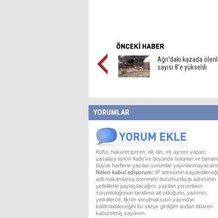
Ağrı’daki kazada ölenl
sayısı 8’e yükseldi
YORUMLAR
Küfür, hakaret içeren; dil, din, ırk ayrımı yapan;
yasalara aykırı ifade ve beyanda bulunan ve tamam
büyük harflerle yazılan yorumlar yayınlanmayacaktı
Neleri kabul ediyorum:
IP adresimin kaydedileceği
adli makamlarca istenmesi durumunda ip adresimin
yetkililerle paylaşılacağını, yazılan yorumların
sorumluluğunun tarafıma ait olduğunu, yazımın,
yetkililerce, fikrim sorulmaksızın yayından
kaldırılabileceğini bu siteye girdiğim andan itibaren
kabul etmiş sayılırım.