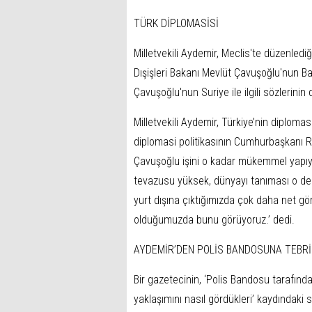
TÜRK DİPLOMASİSİ
Milletvekili Aydemir, Meclis'te düzenle
Dışişleri Bakanı Mevlüt Çavuşoğlu'nun Bak
Çavuşoğlu'nun Suriye ile ilgili sözlerinin
Milletvekili Aydemir, Türkiye’nin diplomas
diplomasi politikasının Cumhurbaşkanı R
Çavuşoğlu işini o kadar mükemmel yapıyo
tevazusu yüksek, dünyayı tanıması o der
yurt dışına çıktığımızda çok daha net gö
olduğumuzda bunu görüyoruz.’ dedi.
AYDEMİR’DEN POLİS BANDOSUNA TEBRİ
Bir gazetecinin, ‘Polis Bandosu tarafından
yaklaşımını nasıl gördükleri’ kaydındaki 