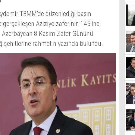
m Aydemir TBMM’de düzenlediği basın
 gerçekleşen Aziziye zaferinin 145’inci
, Azerbaycan 8 Kasım Zafer Gününü
ğ şehitlerine rahmet niyazında bulundu.