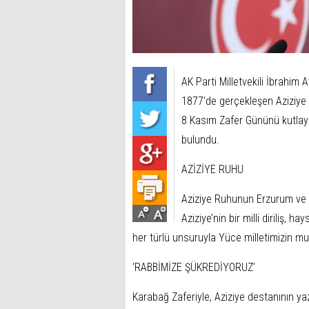
AK Parti Milletvekili İbrahi
1877’de gerçekleşen Aziziye
8 Kasım Zafer Gününü kutlaya
bulundu.
AZİZİYE RUHU
Aziziye Ruhunun Erzurum ve da
Aziziye’nin bir milli diriliş, h
her türlü unsuruyla Yüce milletimizin m
‘RABBİMİZE ŞÜKREDİYORUZ’
Karabağ Zaferiyle, Aziziye destanının ya