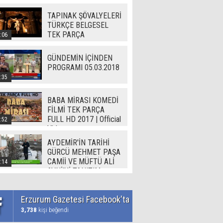
TAPINAK ŞÖVALYELERİ
TÜRKÇE BELGESEL
TEK PARÇA
:06
GÜNDEMİN İÇİNDEN
PROGRAMI 05.03.2018
:35
BABA MİRASI KOMEDİ
FİLMİ TEK PARÇA
FULL HD 2017 | Official
:52
Video
AYDEMİR'İN TARİHİ
GÜRCÜ MEHMET PAŞA
CAMİİ VE MÜFTÜ ALİ
:14
AVNİ'Yİ TANITIM
Erzurum Gazetesi Facebook'ta
3,738
kişi beğendi