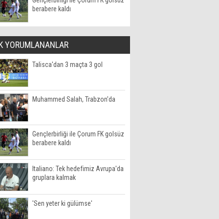
Gençlerbirliği ile Çorum FK golsüz
berabere kaldı
K YORUMLANANLAR
Talisca'dan 3 maçta 3 gol
Muhammed Salah, Trabzon'da
Gençlerbirliği ile Çorum FK golsüz
berabere kaldı
Italiano: Tek hedefimiz Avrupa'da
gruplara kalmak
'Sen yeter ki gülümse'