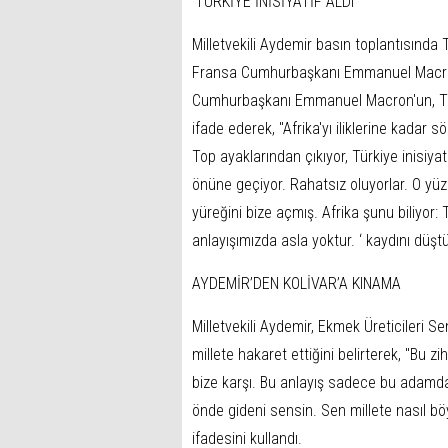
‘TÜRKİYE İNİSİYATİF ALDI’
Milletvekili Aydemir basın toplantısında
Fransa Cumhurbaşkanı Emmanuel Macron'a
Cumhurbaşkanı Emmanuel Macron'un, Türk
ifade ederek, "Afrika'yı iliklerine kadar
Top ayaklarından çıkıyor, Türkiye inisiya
önüne geçiyor. Rahatsız oluyorlar. O yüz
yüreğini bize açmış. Afrika şunu biliyor
anlayışımızda asla yoktur. ‘ kaydını düşt
AYDEMİR’DEN KOLİVAR’A KINAMA
Milletvekili Aydemir, Ekmek Üreticileri Se
millete hakaret ettiğini belirterek, "Bu z
bize karşı. Bu anlayış sadece bu adamda 
önde gideni sensin. Sen millete nasıl bö
ifadesini kullandı.