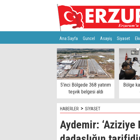
Ana Sayfa
Guncel
Asayiş
Siyaset
Ek
Türkiye
Teknoloji
5’inci Bölgede 368 yatırım
Bölge k
teşvik belgesi aldı
>
HABERLER
SİYASET
Aydemir: ‘Aziziye
dadaşlığın tarifidi