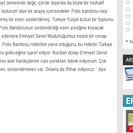
et zemininde değil, içerde dışarıda da böyle bir muhalif
bulurum’ diye bir arayış içerisindeler. Polis bandosu neyi
anmış bir eseri seslendirmiş. Türkiye Yüzyılı bütün bir toplumu
yla Polis Bandosunun seslendirdiği eseri yüreğine koyacak
t edenlere Emniyet Genel Müdürlüğümüz esaslı bir cevap
So
yor. Polis Bandosu milletten yana olduğunu, bu milletin Türkiye
ara gideceğine işaret ediyor. Bundan dolayı Emniyet Genel
AR
v alan kardeşlerimi canı yürekten tebrik ediyorum. Çok
ri, seslendirmeleri var. Onlarla da iftihar ediyoruz. ‘ diye
E
Şİ