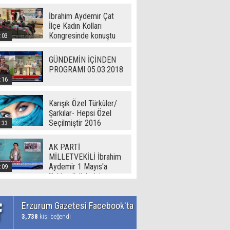
İbrahim Aydemir Çat
İlçe Kadın Kolları
Kongresinde konuştu
:03
GÜNDEMİN İÇİNDEN
PROGRAMI 05.03.2018
:16
Karışık Özel Türküler/
Şarkılar- Hepsi Özel
Seçilmiştir 2016
:33
AK PARTİ
MİLLETVEKİLİ İbrahim
Aydemir 1 Mayıs'a
:09
ilişkin görüşlerini
Erzurum Gazetesi'ne
açıkladı
Erzurum Gazetesi Facebook'ta
3,738
kişi beğendi