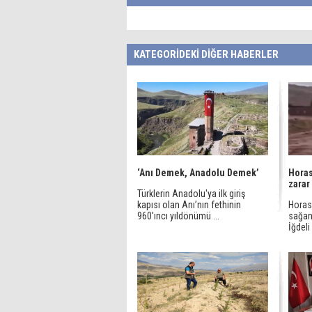
KATEGORİDEKİ DİĞER HABERLER
‘Anı Demek, Anadolu Demek’
Horas
zarar
Türklerin Anadolu'ya ilk giriş
kapısı olan Anı’nın fethinin
Horasa
960'ıncı yıldönümü ...
sağan
İğdeli 