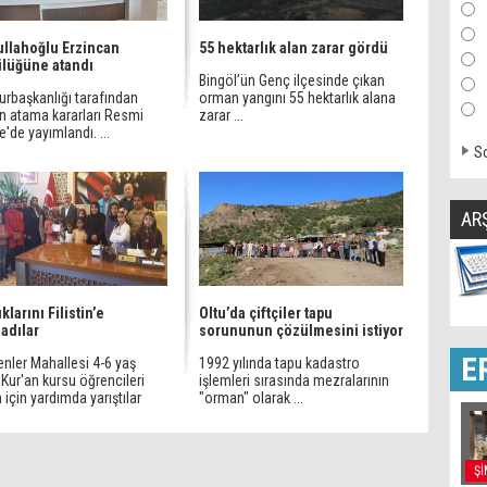
ullahoğlu Erzincan
55 hektarlık alan zarar gördü
lüğüne atandı
Bingöl’ün Genç ilçesinde çıkan
rbaşkanlığı tarafından
orman yangını 55 hektarlık alana
an atama kararları Resmi
zarar ...
'de yayımlandı. ...
So
AR
klarını Filistin’e
Oltu’da çiftçiler tapu
ladılar
sorununun çözülmesini istiyor
E
enler Mahallesi 4-6 yaş
1992 yılında tapu kadastro
Kur'an kursu öğrencileri
işlemleri sırasında mezralarının
in için yardımda yarıştılar
"orman" olarak ...
Şİ