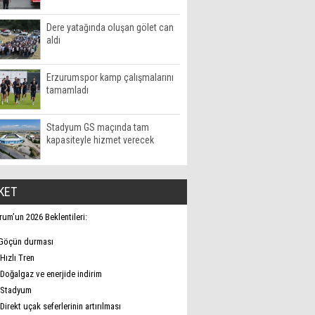
Dere yatağında oluşan gölet can
aldı
Erzurumspor kamp çalışmalarını
tamamladı
Stadyum GS maçında tam
kapasiteyle hizmet verecek
KET
rum’un 2026 Beklentileri:
Göçün durması
Hızlı Tren
Doğalgaz ve enerjide indirim
Stadyum
Direkt uçak seferlerinin artırılması