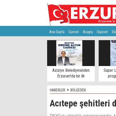
Ana Sayfa
Guncel
Asayiş
Siyaset
Ek
Türkiye
Teknoloji
Aziziye Belediyesinden
Süper L
Erzurum'da bir ilk
progr
>
HABERLER
BÖLGEDEN
Acıtepe şehitleri d