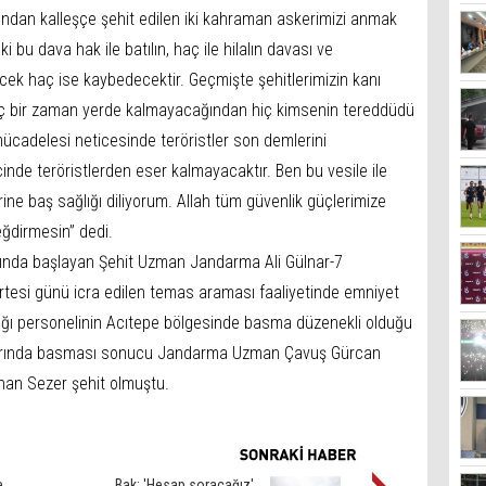
ından kalleşçe şehit edilen iki kahraman askerimizi anmak
ki bu dava hak ile batılın, haç ile hilalın davası ve
cek haç ise kaybedecektir. Geçmişte şehitlerimizin kanı
iç bir zaman yerde kalmayacağından hiç kimsenin tereddüdü
mücadelesi neticesinde teröristler son demlerini
 içinde teröristlerden eser kalmayacaktır. Ben bu vesile ile
rine baş sağlığı diliyorum. Allah tüm güvenlik güçlerimize
eğdirmesin” dedi.
attında başlayan Şehit Uzman Jandarma Ali Gülnar-7
si günü icra edilen temas araması faaliyetinde emniyet
ığı personelinin Acıtepe bölgesinde basma düzenekli olduğu
alarında basması sonucu Jandarma Uzman Çavuş Gürcan
an Sezer şehit olmuştu.
e
Bak: 'Hesap soracağız'