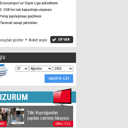
Erzurumspor’un Süper Lige yükselmesi
2. OSB’nin tam kapasiteye ulaşması
Yatay yapılaşmaya geçilmesi
Tarımsal sanayi yatırımları
nuçları göster
Anket arşivi
ŞİV
RZURUM
Tilki Kuyruğundan
yapılan caminin hikayesi
MDİ
CANLI İZLE