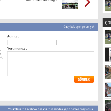
ÇO
Onay bekleyen yorum yok.
ı
r.
ni,
Yorumlarınızı Facebook hesabınız üzerinden yapın hemen onaylansın...