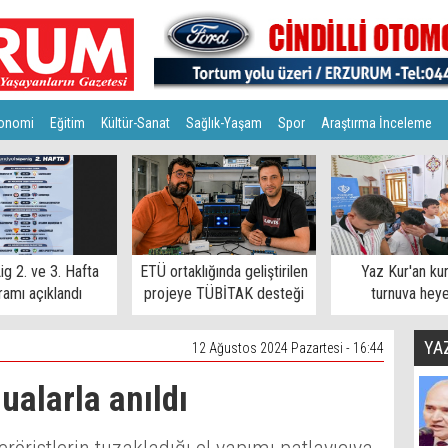
onomi
Eğitim
Kültür-Sanat
Sağlık-Yaşam
Spor
Araştırma İnceleme
ig 2. ve 3. Hafta
ETÜ ortaklığında geliştirilen
Yaz Kur'an ku
amı açıklandı
projeye TÜBİTAK desteği
turnuva hey
YA
12 Ağustos 2024 Pazartesi - 16:44
ualarla anıldı