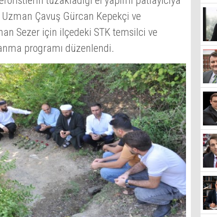
röristlerin tuzakladığı el yapımı patlayıcıya
a Uzman Çavuş Gürcan Kepekçi ve
 Sezer için ilçedeki STK temsilci ve
e anma programı düzenlendi.