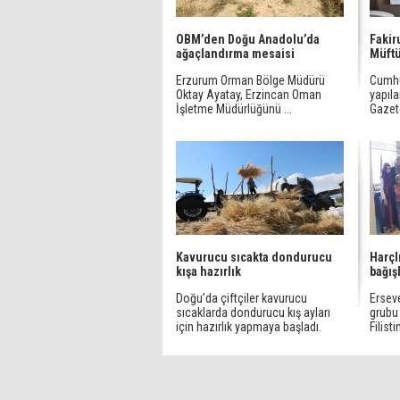
OBM’den Doğu Anadolu’da
Fakir
ağaçlandırma mesaisi
Müftü
Erzurum Orman Bölge Müdürü
Cumhu
Oktay Ayatay, Erzincan Oman
yapıl
İşletme Müdürlüğünü ...
Gazete
Kavurucu sıcakta dondurucu
Harçlı
kışa hazırlık
bağış
Doğu’da çiftçiler kavurucu
Ersev
sıcaklarda dondurucu kış ayları
grubu 
için hazırlık yapmaya başladı.
Filist