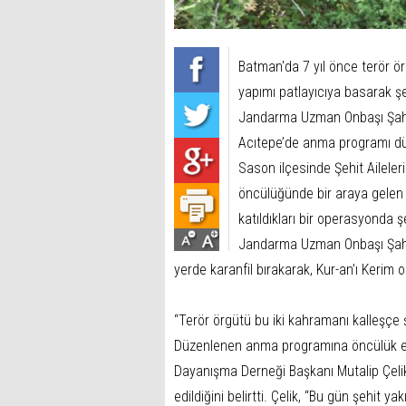
Batman'da 7 yıl önce terör ö
yapımı patlayıcıya basarak 
Jandarma Uzman Onbaşı Şahan
Acıtepe’de anma programı dü
Sason ilçesinde Şehit Ailele
öncülüğünde bir araya gelen i
katıldıkları bir operasyond
Jandarma Uzman Onbaşı Şahan 
yerde karanfil bırakarak, Kur-an’ı Kerim 
“Terör örgütü bu iki kahramanı kalleşçe ş
Düzenlenen anma programına öncülük ede
Dayanışma Derneği Başkanı Mutalip Çelik,
edildiğini belirtti. Çelik, “Bu gün şehit ya