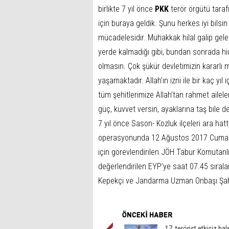
birlikte 7 yıl önce
PKK
terör örgütü taraf
için buraya geldik. Şunu herkes iyi bilsin 
mücadelesidir. Muhakkak hilal galip gele
yerde kalmadığı gibi, bundan sonrada h
olmasın. Çok şükür devletimizin kararlı 
yaşamaktadır. Allah'ın izni ile bir kaç yıl
tüm şehitlerimize Allah’tan rahmet ailele
güç, kuvvet versin, ayaklarına taş bile d
7 yıl önce Sason- Kozluk ilçeleri ara h
operasyonunda 12 Ağustos 2017 Cumarte
için görevlendirilen JÖH Tabur Komutanl
değerlendirilen EYP’ye saat 07.45 sır
Kepekçi ve Jandarma Uzman Onbaşı Şah
17 terörist etkisiz hal