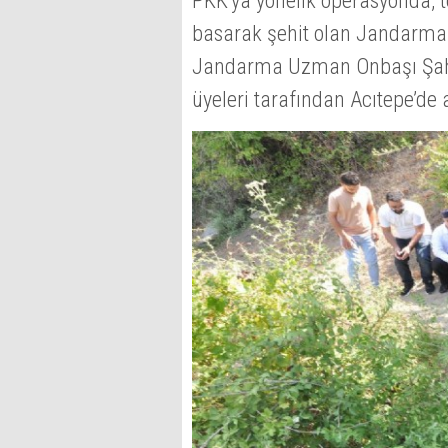
PKK'ya yönelik operasyonda, te
basarak şehit olan Jandarm
Jandarma Uzman Onbaşı Şahan
üyeleri tarafından Acıtepe’d