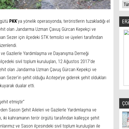
rgütü
PKK
'ya yönelik operasyonda, teröristlerin tuzakladığı el
ER
şehit olan Jandarma Uzman Çavuş Gürcan Kepekçi ve
 Sezer için ilçedeki STK temsilci ve üyeleri tarafından
zenlendi.
ri ve Gazilerle Yardımlaşma ve Dayanışma Derneği
lçedeki sivil toplum kuruluşları, 12 Ağustos 2017’de
a şehit olan Jandarma Uzman Çavuş Gürcan Kepekçi ve
Sezer’in şehit olduğu Acıtepe’ye giderek şehit oldukları
okuyarak dualar etti.
ehit etmiştir”
ÇO
n Sason Şehit Aileleri ve Gazilerle Yardımlaşma ve
 iki kahramanın terör örgütü tarafından kalleşçe şehit
kınlarımız ve Sason ilçesindeki sivil toplum kuruluşları ile