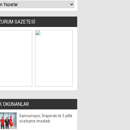
ZURUM GAZETESİ
K OKUNANLAR
Samsunspor, Drapinski ile 5 yıllık
sözleşme imzaladı