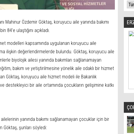
anı Mahinur Özdemir Göktaş, koruyucu aile yanında bakımı
ER
in 84’e ulaştığını açıkladı.
zmet modelleri kapsamında uygulanan koruyucu aile
a ilişkin değerlendirmelerde bulundu. Göktaş, koruyucu aile
nlerle biyolojik ailesi yanında bakımları sağlanamayan
ğitim, bakım ve yetiştirilmesine yönelik aile odaklı bir hizmet
an Göktaş, koruyucu aile hizmet modeli ile Bakanlık
ve destekleyici bir aile ortamında çocukların gelişimine katkı
ÇO
k ailelerinin yanında bakımı sağlanamayan çocuklar için bir
Göktaş, şunları söyledi: