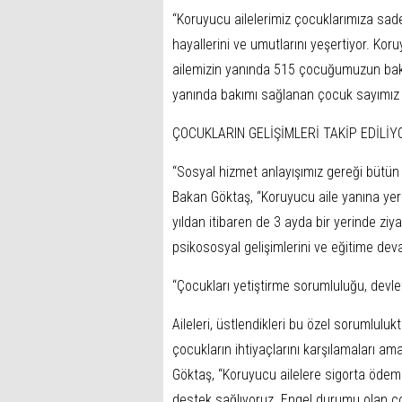
“Koruyucu ailelerimiz çocuklarımıza sad
hayallerini ve umutlarını yeşertiyor. K
ailemizin yanında 515 çocuğumuzun bakı
yanında bakımı sağlanan çocuk sayımız 1
ÇOCUKLARIN GELİŞİMLERİ TAKİP EDİLİY
“Sosyal hizmet anlayışımız gereği bütün 
Bakan Göktaş, “Koruyucu aile yanına yerleş
yıldan itibaren de 3 ayda bir yerinde ziy
psikososyal gelişimlerini ve eğitime deva
“Çocukları yetiştirme sorumluluğu, devlet
Aileleri, üstlendikleri bu özel sorumlulu
çocukların ihtiyaçlarını karşılamaları a
Göktaş, “Koruyucu ailelere sigorta ödemel
destek sağlıyoruz. Engel durumu olan ç