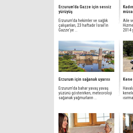
Erzurum’da Gazze için sessiz
Kadın
yürüyüş
müca
Erzurum'da hekimler ve sağlık
Aile 
çalışanları, 23 haftadır İsrail'in
Hizme
Gazze'ye ...
2014 y
Erzurum için sağanak uyarısı
Kene 
Erzurum’da bahar yavaş yavaş
Havala
yüzünü gösterirken, meteoroloji
kenel
sağanak yağmurların ...
ısırmas