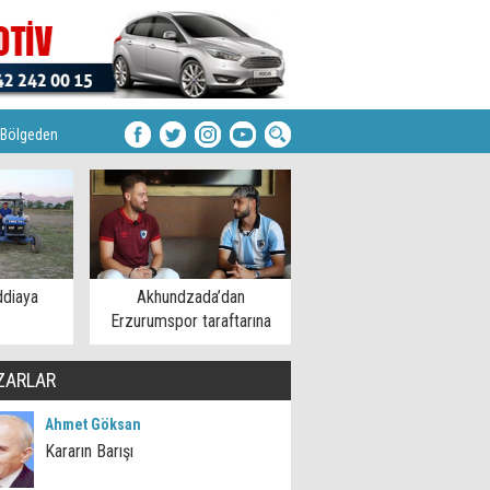
Bölgeden
ddiaya
Akhundzada’dan
Erzurumspor taraftarına
mesaj
ZARLAR
Ahmet Göksan
Kararın Barışı