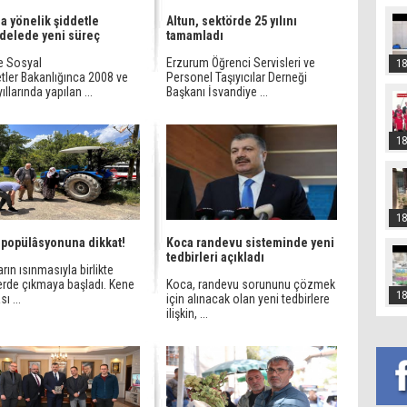
a yönelik şiddetle
Altun, sektörde 25 yılını
delede yeni süreç
tamamladı
ve Sosyal
Erzurum Öğrenci Servisleri ve
18
tler Bakanlığınca 2008 ve
Personel Taşıyıcılar Derneği
ıllarında yapılan ...
Başkanı İsvandiye ...
18
18
popülâsyonuna dikkat!
Koca randevu sisteminde yeni
tedbirleri açıkladı
rın ısınmasıyla birlikte
erde çıkmaya başladı. Kene
Koca, randevu sorununu çözmek
18
ı ...
için alınacak olan yeni tedbirlere
ilişkin, ...