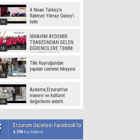
(720p)
4 Nisan Türkeş'e
Rahmet Yılmaz Güney'i
telin
:14
İBRAHİM AYDEMİR
TRABZONDAN GELEN
ÖĞRENCİLERE TBMM
:15
Yİ GEZDİRİYOR
Tilki Kuyruğundan
yapılan caminin hikayesi
:18
Aydemir,Erzurum'un
manevi ve kültürel
değerlerini anlattı
:24
Erzurum Gazetesi Facebook'ta
3,738
kişi beğendi