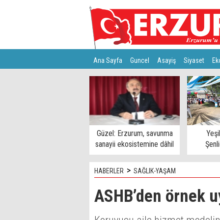
Ana Sayfa
Guncel
Asayiş
Siyaset
Ek
Türkiye
Teknoloji
Güzel: Erzurum, savunma
Yeşi
sanayii ekosistemine dâhil
Şenl
edilmeli
>
HABERLER
SAĞLIK-YAŞAM
ASHB’den örnek 