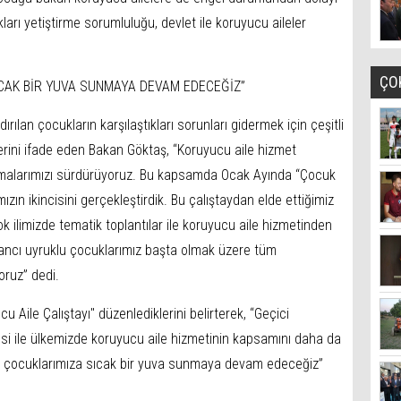
arı yetiştirme sorumluluğu, devlet ile koruyucu aileler
ÇO
ICAK BİR YUVA SUNMAYA DEVAM EDECEĞİZ”
rılan çocukların karşılaştıkları sorunları gidermek için çeşitli
klerini ifade eden Bakan Göktaş, “Koruyucu aile hizmet
lışmalarımızı sürdürüyoruz. Bu kapsamda Ocak Ayında “Çocuk
zın ikincisini gerçekleştirdik. Bu çalıştaydan elde ettiğimiz
ok ilimizde tematik toplantılar ile koruyucu aile hizmetinden
ancı uyruklu çocuklarımız başta olmak üzere tüm
oruz” dedi.
 Aile Çalıştayı" düzenlediklerini belirterek, “Geçici
si ile ülkemizde koruyucu aile hizmetinin kapsamını daha da
i çocuklarımıza sıcak bir yuva sunmaya devam edeceğiz”