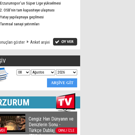
Erzurumspor’un Süper Lige yükselmesi
2. OSB’nin tam kapasiteye ulaşması
Yatay yapılaşmaya geçilmesi
Tarımsal sanayi yatırımları
nuçları göster
Anket arşivi
ŞİV
RZURUM
Cengiz Han Dünyanın ve
Denizlerin Sonu -
Türkçe Dublaj film izle
MDİ
CANLI İZLE