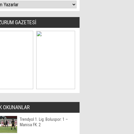
ZURUM GAZETESİ
K OKUNANLAR
Trendyol 1. Lig: Boluspor: 1 –
Manisa FK: 2