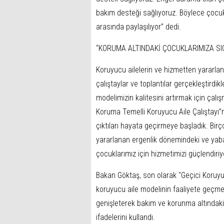
bakım desteği sağlıyoruz. Böylece çocukl
arasında paylaşılıyor” dedi.
“KORUMA ALTINDAKİ ÇOCUKLARIMIZA S
Koruyucu ailelerin ve hizmetten yararlandı
çalıştaylar ve toplantılar gerçekleştirdi
modelimizin kalitesini artırmak için ça
Koruma Temelli Koruyucu Aile Çalıştayı”mı
çıktıları hayata geçirmeye başladık. Birç
yararlanan ergenlik dönemindeki ve yab
çocuklarımız için hizmetimizi güçlendiriy
Bakan Göktaş, son olarak "Geçici Koruyucu
koruyucu aile modelinin faaliyete geçme
genişleterek bakım ve korunma altındak
ifadelerini kullandı.