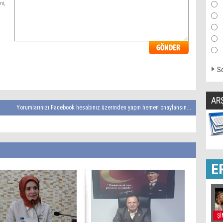
ni,
So
AR
Yorumlarınızı Facebook hesabınız üzerinden yapın hemen onaylansın...
E
Şİ