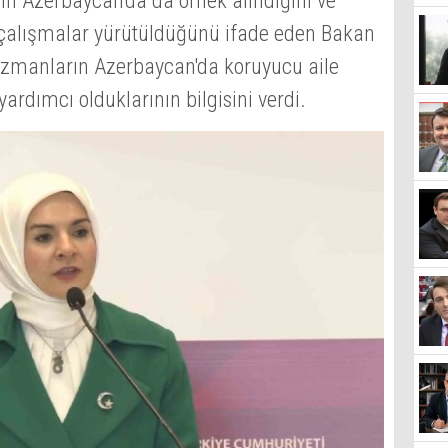
in Azerbaycan'da da örnek alındığını ve
 çalışmalar yürütüldüğünü ifade eden Bakan
uzmanların Azerbaycan'da koruyucu aile
rdımcı olduklarının bilgisini verdi.