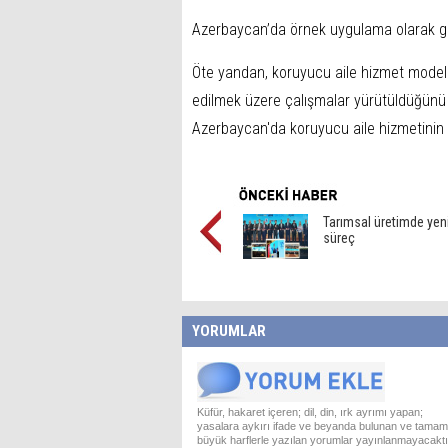
Azerbaycan’da örnek uygulama olarak g
Öte yandan, koruyucu aile hizmet modeli
edilmek üzere çalışmalar yürütüldüğünü
Azerbaycan'da koruyucu aile hizmetinin o
Tarımsal üretimde yen
süreç
YORUMLAR
Küfür, hakaret içeren; dil, din, ırk ayrımı yapan;
yasalara aykırı ifade ve beyanda bulunan ve tamam
büyük harflerle yazılan yorumlar yayınlanmayacaktı