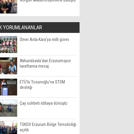
Görgün akademisyenlerle buluştu
K YORUMLANANLAR
Ömer Arda Kara'ya milli görev
Akhundzada'dan Erzurumspor
taraftarına mesaj
ETÜ'lü Tosunoğlu'na STSM
desteği
Çay sohbeti iddiaya dönüştü
TSKGV Erzurum Bölge Temsilciliği
açıldı