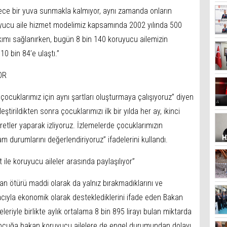
ece bir yuva sunmakla kalmıyor, aynı zamanda onların
oruyucu aile hizmet modelimiz kapsamında 2002 yılında 500
mı sağlanırken, bugün 8 bin 140 koruyucu ailemizin
0 bin 84’e ulaştı.”
OR
çocuklarımız için aynı şartları oluşturmaya çalışıyoruz” diyen
tirildikten sonra çocuklarımızı ilk bir yılda her ay, ikinci
aretler yaparak izliyoruz. İzlemelerde çocuklarımızın
m durumlarını değerlendiriyoruz” ifadelerini kullandı.
 ile koruyucu aileler arasında paylaşılıyor”
ktan ötürü maddi olarak da yalnız bırakmadıklarını ve
macıyla ekonomik olarak desteklediklerini ifade eden Bakan
eriyle birlikte aylık ortalama 8 bin 895 lirayı bulan miktarda
ocuğa bakan koruyucu ailelere de engel durumundan dolayı