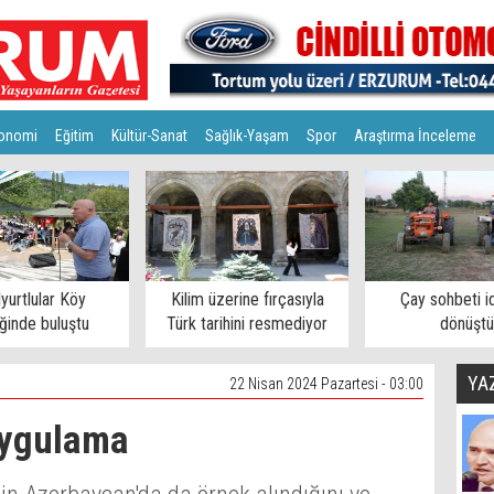
onomi
Eğitim
Kültür-Sanat
Sağlık-Yaşam
Spor
Araştırma İnceleme
lyurtlular Köy
Kilim üzerine fırçasıyla
Çay sohbeti i
iğinde buluştu
Türk tarihini resmediyor
dönüştü
YA
22 Nisan 2024 Pazartesi - 03:00
uygulama