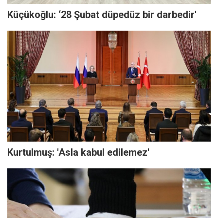
Küçükoğlu: ‘28 Şubat düpedüz bir darbedir'
Kurtulmuş: 'Asla kabul edilemez'