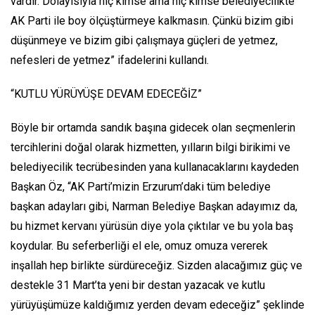
vardır. Dolayısıyla hiç kimse ama hiç kimse belediyecilikte
AK Parti ile boy ölçüştürmeye kalkmasın. Çünkü bizim gibi
düşünmeye ve bizim gibi çalışmaya güçleri de yetmez,
nefesleri de yetmez” ifadelerini kullandı.
“KUTLU YÜRÜYÜŞE DEVAM EDECEĞİZ”
Böyle bir ortamda sandık başına gidecek olan seçmenlerin
tercihlerini doğal olarak hizmetten, yılların bilgi birikimi ve
belediyecilik tecrübesinden yana kullanacaklarını kaydeden
Başkan Öz, “AK Parti’mizin Erzurum’daki tüm belediye
başkan adayları gibi, Narman Belediye Başkan adayımız da,
bu hizmet kervanı yürüsün diye yola çıktılar ve bu yola baş
koydular. Bu seferberliği el ele, omuz omuza vererek
inşallah hep birlikte sürdüreceğiz. Sizden alacağımız güç ve
destekle 31 Mart’ta yeni bir destan yazacak ve kutlu
yürüyüşümüze kaldığımız yerden devam edeceğiz” şeklinde