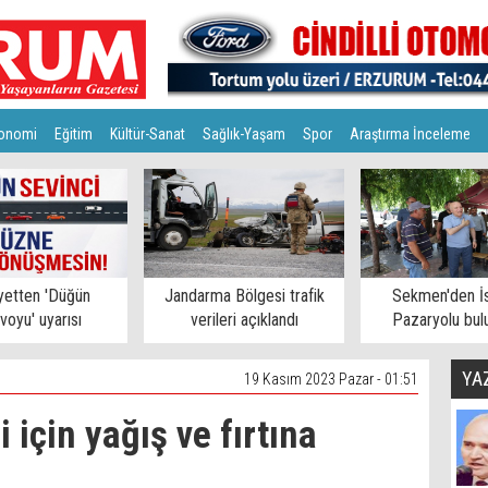
onomi
Eğitim
Kültür-Sanat
Sağlık-Yaşam
Spor
Araştırma İnceleme
yetten 'Düğün
Jandarma Bölgesi trafik
Sekmen'den İs
voyu' uyarısı
verileri açıklandı
Pazaryolu bul
YA
19 Kasım 2023 Pazar - 01:51
için yağış ve fırtına