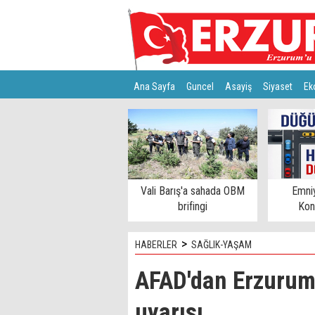
Ana Sayfa
Guncel
Asayiş
Siyaset
Ek
Türkiye
Teknoloji
Vali Barış'a sahada OBM
Emni
brifingi
Kon
>
HABERLER
SAĞLIK-YAŞAM
AFAD'dan Erzurumi 
uyarısı