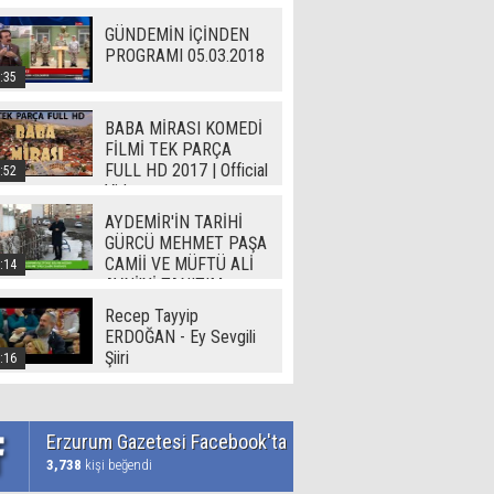
GÜNDEMİN İÇİNDEN
PROGRAMI 05.03.2018
:35
BABA MİRASI KOMEDİ
FİLMİ TEK PARÇA
FULL HD 2017 | Official
:52
Video
AYDEMİR'İN TARİHİ
GÜRCÜ MEHMET PAŞA
CAMİİ VE MÜFTÜ ALİ
:14
AVNİ'Yİ TANITIM
Recep Tayyip
ERDOĞAN - Ey Sevgili
Şiiri
:16
Erzurum Gazetesi Facebook'ta
3,738
kişi beğendi