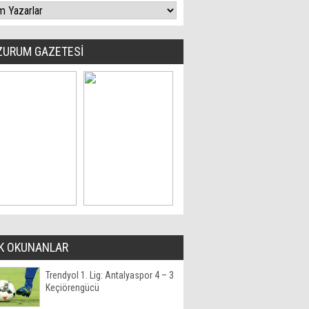
ZURUM GAZETESİ
K OKUNANLAR
Trendyol 1. Lig: Antalyaspor 4 – 3
Keçiörengücü