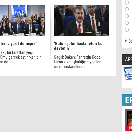
So
fimiz yeşil dönüşüm'
‘Bütün şehir hastaneleri bu
devletin’
ki, bir taraftan yeşil
ümü gerçekleştirirken bir
Sağlık Bakanı Fahrettin Koca,
AR
an da ...
kamu-özel işbirliğiyle yapılan
şehir hastanelerine ...
E
Şİ