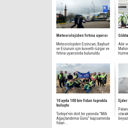
Meteorolojiden fırtına uyarısı
Gökta
Meteorolojiden Erzincan, Bayburt
Aile 
ve Erzurum için kuvvetli rüzgar ve
Mahin
fırtına uyarısında bulunuldu.
hizmet
10 ayda 100 bin fidan toprakla
Ejder
buluştu
Palan
Türkiye’nin dört bir yanında “Milli
olarak
Ağaçlandırma Günü” kapsamında
beyaz
fidan ...