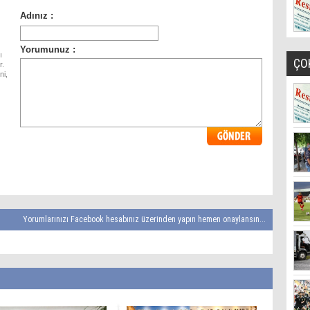
ı
ÇO
r.
ni,
Yorumlarınızı Facebook hesabınız üzerinden yapın hemen onaylansın...