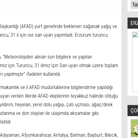
ER
Başkanlığı (AFAD) yurt genelinde beklenen sağanak yağış ve
runcu, 31 il için ise sarı uyarı yayımladı. Erzurum turuncu
“Meteorolojiden alınan son bilgilere ve yapılan
imiz için Turuncu, 31 ilimiz için Sarı uyarı olmak üzere toplam
ı yapılmıştır” ifadeleri kullanıldı.
 kaymakamlık ve il AFAD müdürlüklerine bilgilendirme yapıldığı
 uyarı verilen illerde AFAD ekiplerinin teyakkuz halinde olduğu
yıldırım, heyelan, yerel dolu yağışı, çatı uçması, ağaç/direk
ÇO
zlanma ve don olayları ile ulaşımda aksamalar gibi
atıldı.
, Adıyaman, Afyonkarahisar, Antalya, Batman, Bayburt, Bilecik,