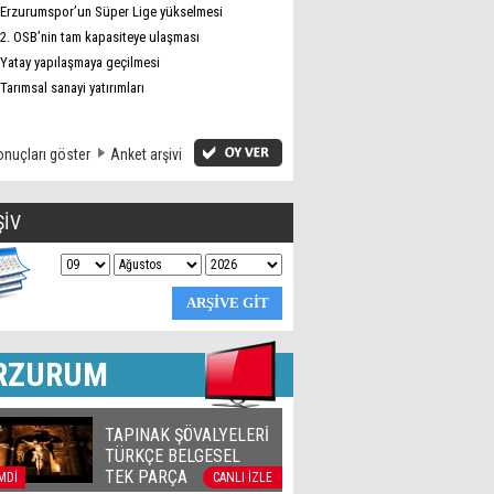
Erzurumspor’un Süper Lige yükselmesi
2. OSB’nin tam kapasiteye ulaşması
Yatay yapılaşmaya geçilmesi
Tarımsal sanayi yatırımları
nuçları göster
Anket arşivi
ŞİV
RZURUM
TAPINAK ŞÖVALYELERİ
TÜRKÇE BELGESEL
TEK PARÇA
MDİ
CANLI İZLE