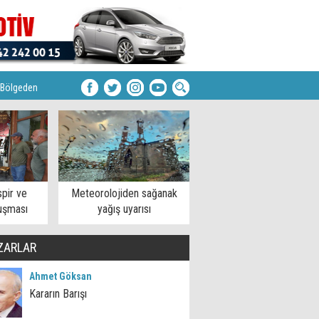
Bölgeden
pir ve
Meteorolojiden sağanak
uşması
yağış uyarısı
ZARLAR
Ahmet Göksan
Kararın Barışı