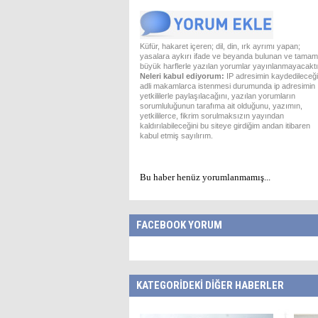
Küfür, hakaret içeren; dil, din, ırk ayrımı yapan;
yasalara aykırı ifade ve beyanda bulunan ve tamam
büyük harflerle yazılan yorumlar yayınlanmayacaktı
Neleri kabul ediyorum:
IP adresimin kaydedileceği
adli makamlarca istenmesi durumunda ip adresimin
yetkililerle paylaşılacağını, yazılan yorumların
sorumluluğunun tarafıma ait olduğunu, yazımın,
yetkililerce, fikrim sorulmaksızın yayından
kaldırılabileceğini bu siteye girdiğim andan itibaren
kabul etmiş sayılırım.
Bu haber henüz yorumlanmamış...
FACEBOOK YORUM
KATEGORİDEKİ DİĞER HABERLER