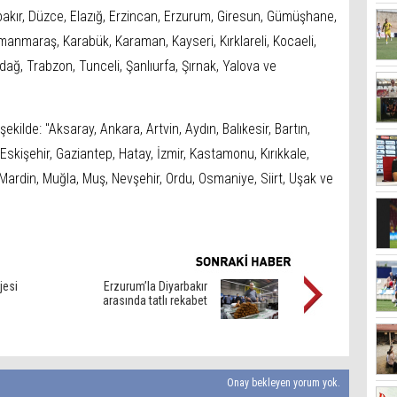
arbakır, Düzce, Elazığ, Erzincan, Erzurum, Giresun, Gümüşhane,
amanmaraş, Karabük, Karaman, Kayseri, Kırklareli, Kocaeli,
dağ, Trabzon, Tunceli, Şanlıurfa, Şırnak, Yalova ve
 şekilde: "Aksaray, Ankara, Artvin, Aydın, Balıkesir, Bartın,
 Eskişehir, Gaziantep, Hatay, İzmir, Kastamonu, Kırıkkale,
, Mardin, Muğla, Muş, Nevşehir, Ordu, Osmaniye, Siirt, Uşak ve
jesi
Erzurum’la Diyarbakır
arasında tatlı rekabet
Onay bekleyen yorum yok.