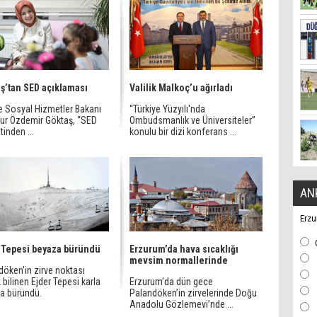
ş’tan SED açıklaması
Valilik Malkoç’u ağırladı
ve Sosyal Hizmetler Bakanı
“Türkiye Yüzyılı'nda
ur Özdemir Göktaş, “SED
Ombudsmanlık ve Üniversiteler”
inden ...
konulu bir dizi konferans ...
AN
Erzu
 Tepesi beyaza büründü
Erzurum’da hava sıcaklığı
mevsim normallerinde
döken'in zirve noktası
 bilinen Ejder Tepesi karla
Erzurum’da dün gece
a büründü.
Palandöken’in zirvelerinde Doğu
Anadolu Gözlemevi’nde ...