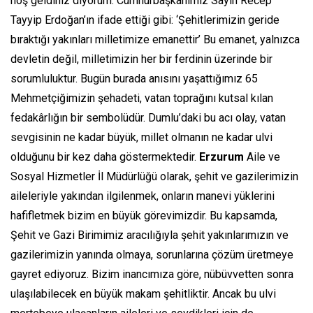
hoş geldiniz diyorum. Cumhurbaşkanımız Sayın Recep
Tayyip Erdoğan’ın ifade ettiği gibi: ‘Şehitlerimizin geride
bıraktığı yakınları milletimize emanettir’ Bu emanet, yalnızca
devletin değil, milletimizin her bir ferdinin üzerinde bir
sorumluluktur. Bugün burada anısını yaşattığımız 65
Mehmetçiğimizin şehadeti, vatan toprağını kutsal kılan
fedakârlığın bir sembolüdür. Dumlu’daki bu acı olay, vatan
sevgisinin ne kadar büyük, millet olmanın ne kadar ulvi
olduğunu bir kez daha göstermektedir.
Erzurum
Aile ve
Sosyal Hizmetler İl Müdürlüğü olarak, şehit ve gazilerimizin
aileleriyle yakından ilgilenmek, onların manevi yüklerini
hafifletmek bizim en büyük görevimizdir. Bu kapsamda,
Şehit ve Gazi Birimimiz aracılığıyla şehit yakınlarımızın ve
gazilerimizin yanında olmaya, sorunlarına çözüm üretmeye
gayret ediyoruz. Bizim inancımıza göre, nübüvvetten sonra
ulaşılabilecek en büyük makam şehitliktir. Ancak bu ulvi