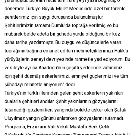
yürümüştür. Bu elim facia tüm Türkiye’yi yasa boğmuş, o
dönemde Türkiye Büyük Millet Meclisinde özel bir törenle
şehitlerimiz için saygı duruşunda bulunulmuştur.
Şehitlerimizin tamamı Dumlu'da toprağa verilmiş ve bu
mübarek belde adeta bir şuheda yurdu olduğunu bir kez
daha tarihe yazdırmıştır. Bu duygu ve düşüncelerle vatan
toprağının bağrına emanet edilen mehmetçiklerimizi Hakk'a
yürüyüşlerin seneyi devriyesinde rahmetle yad ediyorum. Bu
vesileyle ayrıca Anadoğu’nun çeşitli yerlerinde vatanımız
için şehit düşmüş askerlerimizi, emniyet güçlerimizi ve tüm
şühedayı minnetle anıyorum” dedi.
Türkiye’nin farklı illerinden gelen şehit askerlerin yakınları
dualarla şehitleri andılar. Şehit yakınlarının gözyaşlarını
tutamadığı gözlenirken, yangında bölükte asker olan Şafak
Uluyılmaz yangın gününü anlatırken gözyaşlarını tutamadı.
Programa,
Erzurum
Vali Vekili Mustafa Berk Çelik,