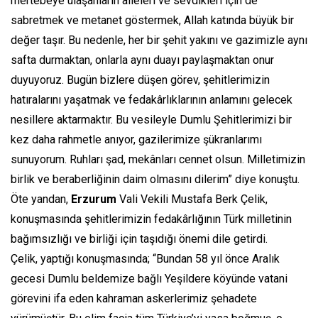
mertebeye ulaşanların aileleri ve sevdikleri için de
sabretmek ve metanet göstermek, Allah katında büyük bir
değer taşır. Bu nedenle, her bir şehit yakını ve gazimizle aynı
safta durmaktan, onlarla aynı duayı paylaşmaktan onur
duyuyoruz. Bugün bizlere düşen görev, şehitlerimizin
hatıralarını yaşatmak ve fedakârlıklarının anlamını gelecek
nesillere aktarmaktır. Bu vesileyle Dumlu Şehitlerimizi bir
kez daha rahmetle anıyor, gazilerimize şükranlarımı
sunuyorum. Ruhları şad, mekânları cennet olsun. Milletimizin
birlik ve beraberliğinin daim olmasını dilerim” diye konuştu.
Öte yandan,
Erzurum
Vali Vekili Mustafa Berk Çelik,
konuşmasında şehitlerimizin fedakârlığının Türk milletinin
bağımsızlığı ve birliği için taşıdığı önemi dile getirdi.
Çelik, yaptığı konuşmasında; “Bundan 58 yıl önce Aralık
gecesi Dumlu beldemize bağlı Yeşildere köyünde vatani
görevini ifa eden kahraman askerlerimiz şehadete