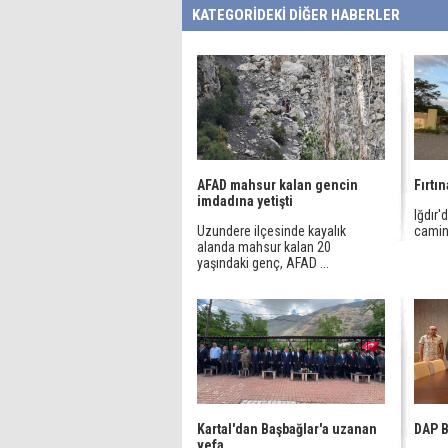
KATEGORİDEKİ DİĞER HABERLER
AFAD mahsur kalan gencin
Fırtı
imdadına yetişti
Iğdır'd
Uzundere ilçesinde kayalık
camini
alanda mahsur kalan 20
yaşındaki genç, AFAD ...
Kartal'dan Başbağlar'a uzanan
DAP B
vefa