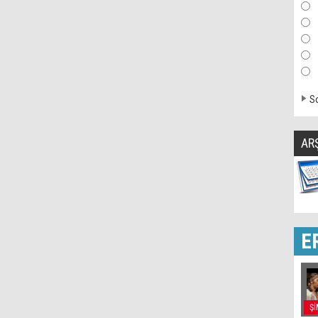
So
AR
E
Şİ