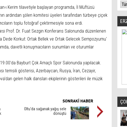
an-ı Kerim tilavetiyle başlayan programda, İl Müftüsü
ın ardından şölen komitesi üyeleri tarafından türbeye çiçek
ER
lımcıların toplu fotoğraf çektirmesiyle sona erdi.
iyesi Prof. Dr. Fuat Sezgin Konferans Salonunda düzenlenen
da Dede Korkut: Ortak Bellek ve Ortak Gelecek Sempozyumu'
da, davetli konuşmacıların sunumları ve oturumlar
at 19.00'da Bayburt Çok Amaçlı Spor Salonunda yapılacak.
 temsili gösterisi, Azerbaycan, Rusya, İran, Cezayir,
'dan gelen halk dansları ekiplerinin gösterileri ile müzik
ÇO
n
Oltu'da sağanak yağış sele
k
dönüştü