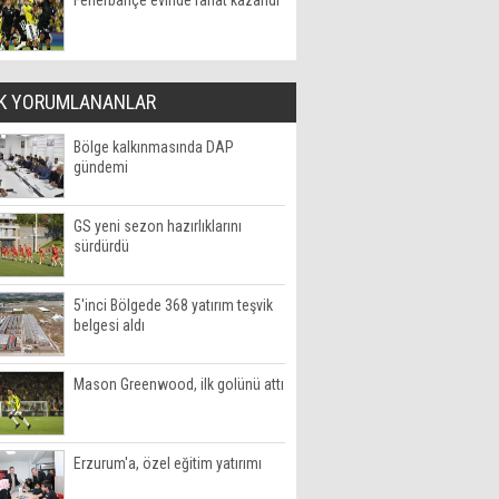
Fenerbahçe evinde rahat kazandı
K YORUMLANANLAR
Bölge kalkınmasında DAP
gündemi
GS yeni sezon hazırlıklarını
sürdürdü
5'inci Bölgede 368 yatırım teşvik
belgesi aldı
Mason Greenwood, ilk golünü attı
Erzurum'a, özel eğitim yatırımı