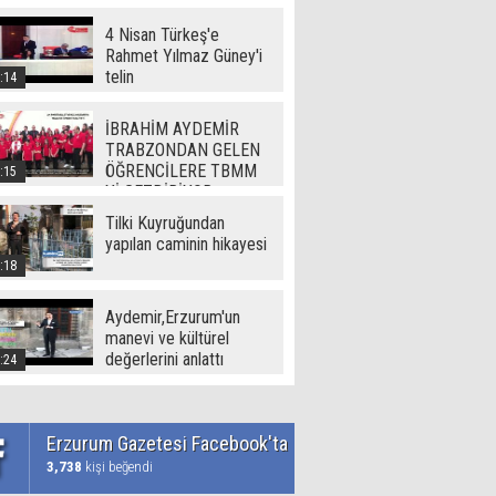
(720p)
4 Nisan Türkeş'e
Rahmet Yılmaz Güney'i
telin
:14
İBRAHİM AYDEMİR
TRABZONDAN GELEN
ÖĞRENCİLERE TBMM
:15
Yİ GEZDİRİYOR
Tilki Kuyruğundan
yapılan caminin hikayesi
:18
Aydemir,Erzurum'un
manevi ve kültürel
değerlerini anlattı
:24
Erzurum Gazetesi Facebook'ta
3,738
kişi beğendi