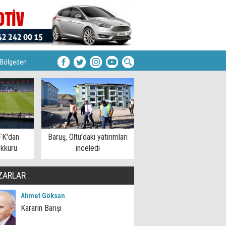
Bölgeden
FK'dan
Baruş, Oltu’daki yatırımları
kkürü
inceledi
ZARLAR
Ahmet Göksan
Kararın Barışı