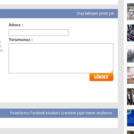
Onay bekleyen yorum yok.
ı
r.
ni,
Yorumlarınızı Facebook hesabınız üzerinden yapın hemen onaylansın...