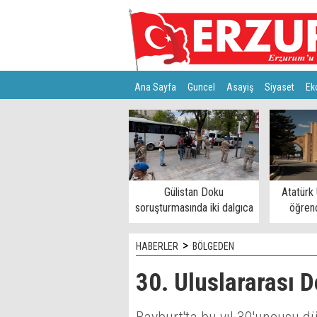
Ana Sayfa
Guncel
Asayiş
Siyaset
Ek
Türkiye
Teknoloji
Gülistan Doku
Atatürk 
soruşturmasında iki dalgıca
öğrenc
tutuklama
>
HABERLER
BÖLGEDEN
30. Uluslararası 