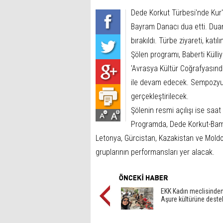
Dede Korkut Türbesi'nde Kur'
Bayram Danacı dua etti. Duan
bırakıldı. Türbe ziyareti, katı
Şölen programı, Baberti Küll
'Avrasya Kültür Coğrafyasın
ile devam edecek. Sempozyum
gerçekleştirilecek.
Şölenin resmi açılışı ise sa
Programda, Dede Korkut-Bamsı
Letonya, Gürcistan, Kazakistan ve Moldova
gruplarının performansları yer alacak.
EKK Kadın meclisinde
Aşure kültürüne deste