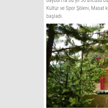
Bayburt'ta bu yıl 30'uncusu d
Kültür ve Spor Şöleni, Masat 
başladı.