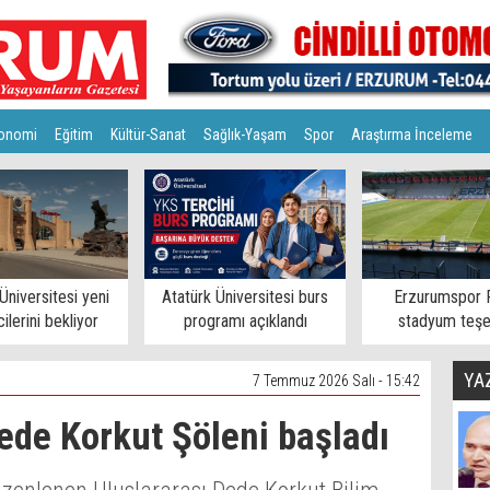
onomi
Eğitim
Kültür-Sanat
Sağlık-Yaşam
Spor
Araştırma İnceleme
Üniversitesi yeni
Atatürk Üniversitesi burs
Erzurumspor 
ilerini bekliyor
programı açıklandı
stadyum teşe
YA
7 Temmuz 2026 Salı - 15:42
Dede Korkut Şöleni başladı