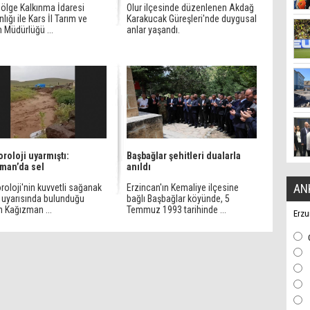
ölge Kalkınma İdaresi
Olur ilçesinde düzenlenen Akdağ
lığı ile Kars İl Tarım ve
Karakucak Güreşleri'nde duygusal
 Müdürlüğü ...
anlar yaşandı.
roloji uyarmıştı:
Başbağlar şehitleri dualarla
man’da sel
anıldı
AN
oloji'nin kuvvetli sağanak
Erzincan'ın Kemaliye ilçesine
l uyarısında bulunduğu
bağlı Başbağlar köyünde, 5
n Kağızman ...
Temmuz 1993 tarihinde ...
Erzu