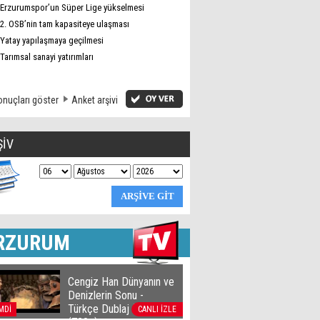
Erzurumspor’un Süper Lige yükselmesi
2. OSB’nin tam kapasiteye ulaşması
Yatay yapılaşmaya geçilmesi
Tarımsal sanayi yatırımları
nuçları göster
Anket arşivi
ŞİV
RZURUM
Cengiz Han Dünyanın ve
Denizlerin Sonu -
Türkçe Dublaj film izle
MDİ
CANLI İZLE