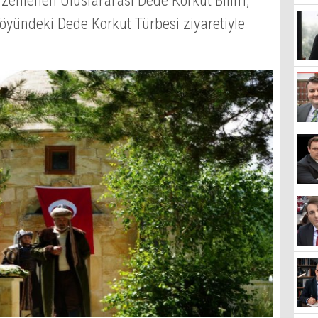
üzenlenen Uluslararası Dede Korkut Bilim,
köyündeki Dede Korkut Türbesi ziyaretiyle