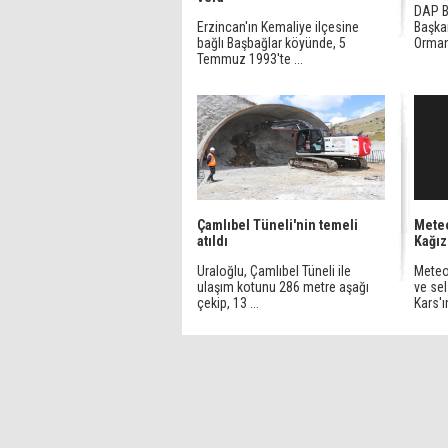
DAP B
Erzincan'ın Kemaliye ilçesine
Başkan
bağlı Başbağlar köyünde, 5
Orman
Temmuz 1993'te ...
Çamlıbel Tüneli'nin temeli
Meteo
atıldı
Kağız
Uraloğlu, Çamlıbel Tüneli ile
Meteor
ulaşım kotunu 286 metre aşağı
ve se
çekip, 13 ...
Kars'ı