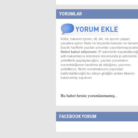
YORUMLAR
Küfür, hakaret içeren; dil, din, ırk ayrımı yapan;
yasalara aykırı ifade ve beyanda bulunan ve tamam
büyük harflerle yazılan yorumlar yayınlanmayacaktı
Neleri kabul ediyorum:
IP adresimin kaydedileceği
adli makamlarca istenmesi durumunda ip adresimin
yetkililerle paylaşılacağını, yazılan yorumların
sorumluluğunun tarafıma ait olduğunu, yazımın,
yetkililerce, fikrim sorulmaksızın yayından
kaldırılabileceğini bu siteye girdiğim andan itibaren
kabul etmiş sayılırım.
Bu haber henüz yorumlanmamış...
FACEBOOK YORUM