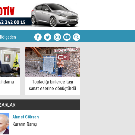
Bölgeden
tihdama
Topladığı binlerce taşı
sanat eserine dönüştürdü
ZARLAR
Ahmet Göksan
Kararın Barışı