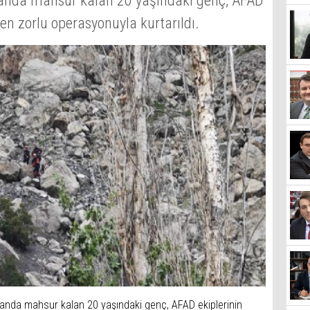
landa mahsur kalan 20 yaşındaki genç, AFAD
ren zorlu operasyonuyla kurtarıldı.
landa mahsur kalan 20 yaşındaki genç, AFAD ekiplerinin