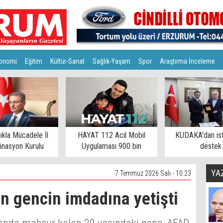
onomi
Eğitim
Kültür-Sanat
Sağlık-Yaşam
Spor
Araştırma İnceleme
lıkla Mücadele İl
HAYAT 112 Acil Mobil
KUDAKA'dan is
inasyon Kurulu
Uygulaması 900 bin
destek
toplandı
eşiğinde
YA
7 Temmuz 2026 Salı - 10:23
 gencin imdadına yetişti