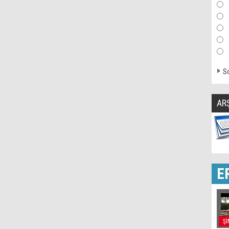
So
AR
E
Şİ