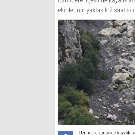
Uzundere ilçesinde kayalık a
ekiplerinin yaklaşık 2 saat sü
Uzundere ilçesinde kayalık a