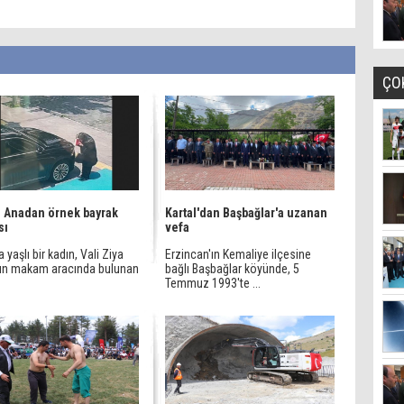
ÇO
ı Anadan örnek bayrak
Kartal'dan Başbağlar'a uzanan
sı
vefa
a yaşlı bir kadın, Vali Ziya
Erzincan'ın Kemaliye ilçesine
'ın makam aracında bulunan
bağlı Başbağlar köyünde, 5
.
Temmuz 1993'te ...