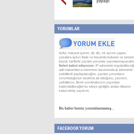
paylaştı
YORUMLAR
Küfür, hakaret içeren; dil, din, ırk ayrımı yapan;
yasalara aykırı ifade ve beyanda bulunan ve tamam
büyük harflerle yazılan yorumlar yayınlanmayacaktı
Neleri kabul ediyorum:
IP adresimin kaydedileceği
adli makamlarca istenmesi durumunda ip adresimin
yetkililerle paylaşılacağını, yazılan yorumların
sorumluluğunun tarafıma ait olduğunu, yazımın,
yetkililerce, fikrim sorulmaksızın yayından
kaldırılabileceğini bu siteye girdiğim andan itibaren
kabul etmiş sayılırım.
Bu haber henüz yorumlanmamış...
FACEBOOK YORUM