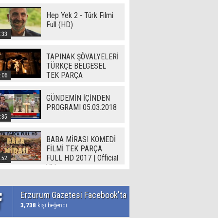
Hep Yek 2 - Türk Filmi
Full (HD)
:33
TAPINAK ŞÖVALYELERİ
TÜRKÇE BELGESEL
TEK PARÇA
:06
GÜNDEMİN İÇİNDEN
PROGRAMI 05.03.2018
:35
BABA MİRASI KOMEDİ
FİLMİ TEK PARÇA
FULL HD 2017 | Official
:52
Video
Erzurum Gazetesi Facebook'ta
3,738
kişi beğendi