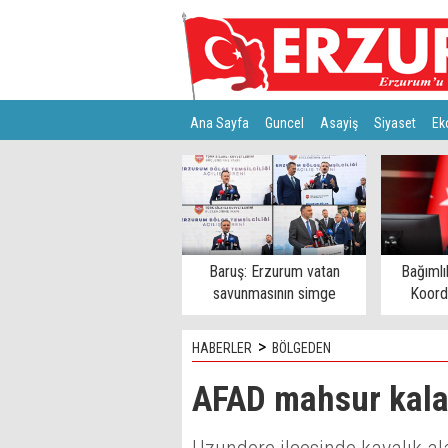
Ana Sayfa
Guncel
Asayiş
Siyaset
Ek
Türkiye
Teknoloji
Baruş: Erzurum vatan
Bağımlı
savunmasının simge
Koord
şehirlerinden
>
HABERLER
BÖLGEDEN
AFAD mahsur kalan