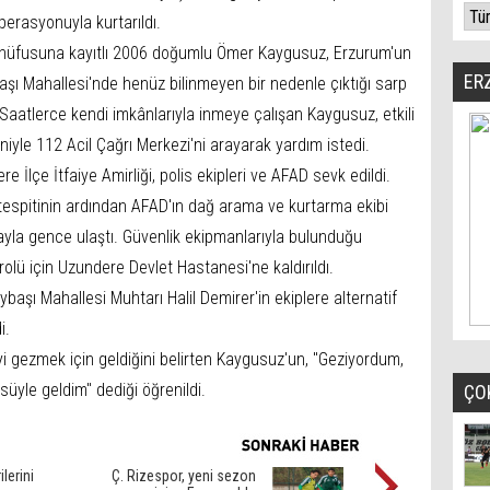
perasyonuyla kurtarıldı.
a nüfusuna kayıtlı 2006 doğumlu Ömer Kaygusuz, Erzurum'un
ER
aşı Mahallesi'nde henüz bilinmeyen bir nedenle çıktığı sarp
Saatlerce kendi imkânlarıyla inmeye çalışan Kaygusuz, etkili
iyle 112 Acil Çağrı Merkezi'ni arayarak yardım istedi.
 İlçe İtfaiye Amirliği, polis ekipleri ve AFAD sevk edildi.
er tespitinin ardından AFAD'ın dağ arama ve kurtarma ekibi
ayla gence ulaştı. Güvenlik ekipmanlarıyla bulunduğu
olü için Uzundere Devlet Hastanesi'ne kaldırıldı.
aşı Mahallesi Muhtarı Halil Demirer'in ekiplere alternatif
i.
eyi gezmek için geldiğini belirten Kaygusuz'un, "Geziyordum,
üsüyle geldim" dediği öğrenildi.
ÇO
ilerini
Ç. Rizespor, yeni sezon