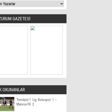
ZURUM GAZETESİ
K OKUNANLAR
Trendyol 1. Lig: Boluspor: 1 –
Manisa FK: 2