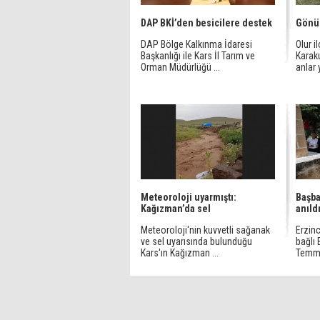
DAP BKİ’den besicilere destek
Gönül
DAP Bölge Kalkınma İdaresi
Olur 
Başkanlığı ile Kars İl Tarım ve
Karak
Orman Müdürlüğü ...
anlar 
Meteoroloji uyarmıştı:
Başba
Kağızman’da sel
anıld
Meteoroloji'nin kuvvetli sağanak
Erzinc
ve sel uyarısında bulunduğu
bağlı
Kars'ın Kağızman ...
Temmu