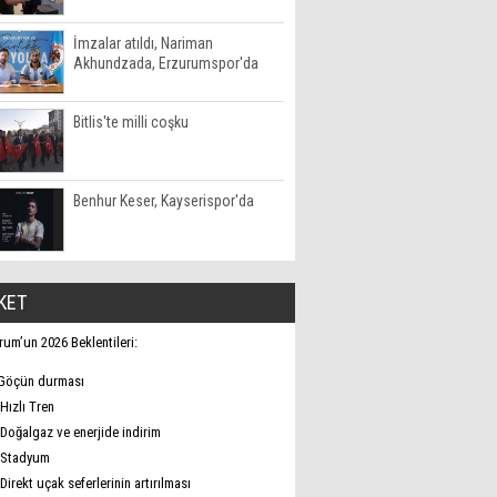
İmzalar atıldı, Nariman
Akhundzada, Erzurumspor'da
Bitlis'te milli coşku
Benhur Keser, Kayserispor'da
KET
rum’un 2026 Beklentileri:
Göçün durması
Hızlı Tren
Doğalgaz ve enerjide indirim
Stadyum
Direkt uçak seferlerinin artırılması