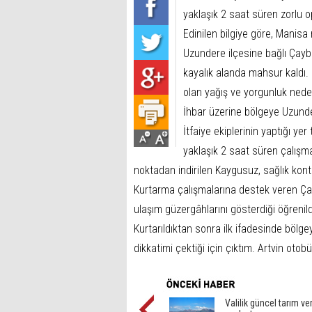
yaklaşık 2 saat süren zorlu o
Edinilen bilgiye göre, Manis
Uzundere ilçesine bağlı Çayb
kayalık alanda mahsur kaldı. 
olan yağış ve yorgunluk neden
İhbar üzerine bölgeye Uzundere
İtfaiye ekiplerinin yaptığı y
yaklaşık 2 saat süren çalışm
noktadan indirilen Kaygusuz, sağlık kontr
Kurtarma çalışmalarına destek veren Çayb
ulaşım güzergâhlarını gösterdiği öğrenild
Kurtarıldıktan sonra ilk ifadesinde bölg
dikkatimi çektiği için çıktım. Artvin otob
Valilik güncel tarım ver