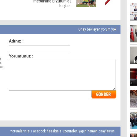
mesaisine Erzurum'da
başladı
Onay bekleyen yorum yok.
ı
r.
ni,
Yorumlarınızı Facebook hesabınız üzerinden yapın hemen onaylansın...