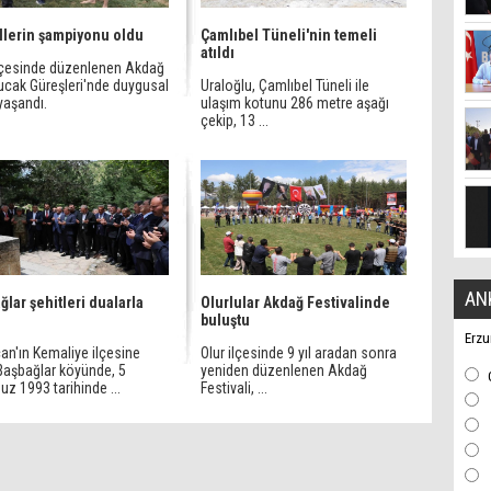
lerin şampiyonu oldu
Çamlıbel Tüneli'nin temeli
atıldı
ilçesinde düzenlenen Akdağ
ucak Güreşleri'nde duygusal
Uraloğlu, Çamlıbel Tüneli ile
yaşandı.
ulaşım kotunu 286 metre aşağı
çekip, 13 ...
AN
ğlar şehitleri dualarla
Olurlular Akdağ Festivalinde
ı
buluştu
Erzu
an'ın Kemaliye ilçesine
Olur ilçesinde 9 yıl aradan sonra
 Başbağlar köyünde, 5
yeniden düzenlenen Akdağ
z 1993 tarihinde ...
Festivali, ...