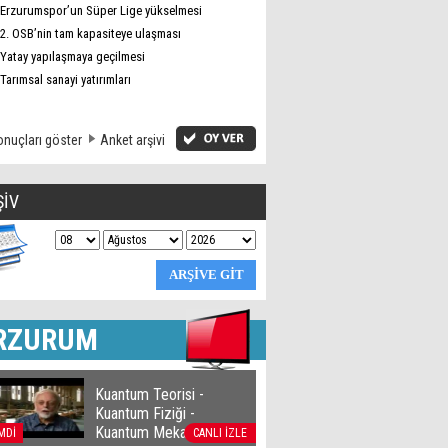
Erzurumspor’un Süper Lige yükselmesi
2. OSB’nin tam kapasiteye ulaşması
Yatay yapılaşmaya geçilmesi
Tarımsal sanayi yatırımları
nuçları göster
Anket arşivi
ŞİV
RZURUM
Kuantum Teorisi -
Kuantum Fiziği -
Kuantum Mekaniği
MDİ
CANLI İZLE