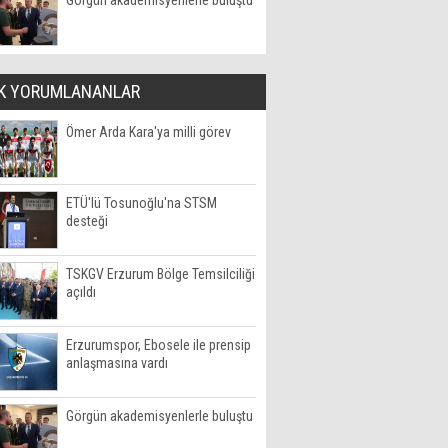
Görgün akademisyenlerle buluştu
K YORUMLANANLAR
Ömer Arda Kara'ya milli görev
ETÜ'lü Tosunoğlu'na STSM
desteği
TSKGV Erzurum Bölge Temsilciliği
açıldı
Erzurumspor, Ebosele ile prensip
anlaşmasına vardı
Görgün akademisyenlerle buluştu