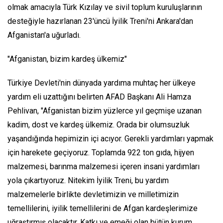
olmak amacıyla Türk Kızılay ve sivil toplum kuruluşlarının
desteğiyle hazırlanan 23'üncü İyilik Treni'ni Ankara'dan
Afganistan'a uğurladı.
"Afganistan, bizim kardeş ülkemiz"
Türkiye Devleti'nin dünyada yardıma muhtaç her ülkeye
yardım eli uzattığını belirten AFAD Başkanı Ali Hamza
Pehlivan, "Afganistan bizim yüzlerce yıl geçmişe uzanan
kadim, dost ve kardeş ülkemiz. Orada bir olumsuzluk
yaşandığında hepimizin içi acıyor. Gerekli yardımları yapmak
için harekete geçiyoruz. Toplamda 922 ton gıda, hijyen
malzemesi, barınma malzemesi içeren insani yardımları
yola çıkartıyoruz. Nitekim İyilik Treni, bu yardım
malzemelerle birlikte devletimizin ve milletimizin
temellilerini, iyilik temellilerini de Afgan kardeşlerimize
uğraştırmış olacaktır. Katkı ve emeği olan bütün kurum