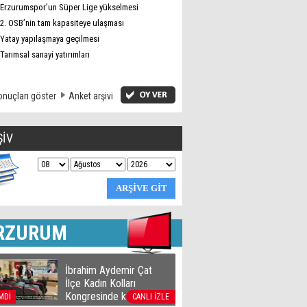
Erzurumspor’un Süper Lige yükselmesi
2. OSB’nin tam kapasiteye ulaşması
Yatay yapılaşmaya geçilmesi
Tarımsal sanayi yatırımları
nuçları göster
Anket arşivi
ŞİV
RZURUM
İbrahim Aydemir Çat
İlçe Kadın Kolları
Kongresinde konuştu
MDİ
CANLI İZLE