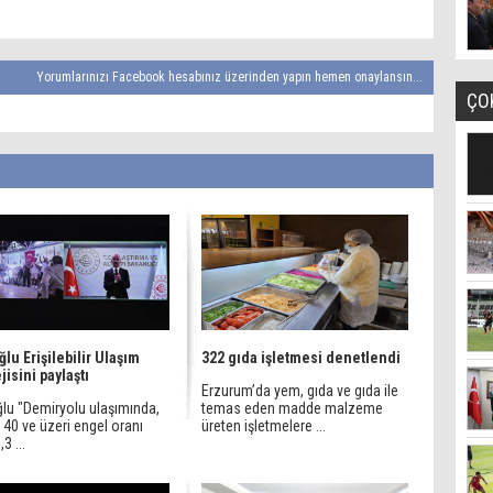
Yorumlarınızı Facebook hesabınız üzerinden yapın hemen onaylansın...
ÇO
ğlu Erişilebilir Ulaşım
322 gıda işletmesi denetlendi
jisini paylaştı
Erzurum’da yem, gıda ve gıda ile
ğlu "Demiryolu ulaşımında,
temas eden madde malzeme
40 ve üzeri engel oranı
üreten işletmelere ...
3 ...