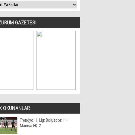
ZURUM GAZETESİ
K OKUNANLAR
Trendyol 1. Lig: Boluspor: 1 –
Manisa FK: 2