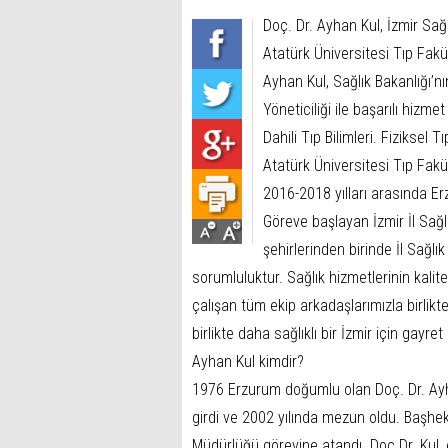
Doç. Dr. Ayhan Kul, İzmir Sağ
Atatürk Üniversitesi Tıp Fak
Ayhan Kul, Sağlık Bakanlığı’nı
Yöneticiliği ile başarılı hizm
Dahili Tıp Bilimleri. Fiziksel
Atatürk Üniversitesi Tıp Fakü
2016-2018 yılları arasında Er
Göreve başlayan İzmir İl Sağl
şehirlerinden birinde İl Sağl
sorumluluktur. Sağlık hizmetlerinin kalit
çalışan tüm ekip arkadaşlarımızla birlik
birlikte daha sağlıklı bir İzmir için gayr
Ayhan Kul kimdir?
1976 Erzurum doğumlu olan Doç. Dr. Ayha
girdi ve 2002 yılında mezun oldu. Başhek
Müdürlüğü görevine atandı. Doç.Dr. Kul, e