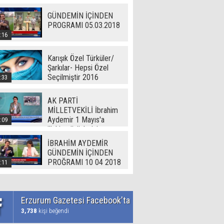
GÜNDEMİN İÇİNDEN
PROGRAMI 05.03.2018
:16
Karışık Özel Türküler/
Şarkılar- Hepsi Özel
Seçilmiştir 2016
:33
AK PARTİ
MİLLETVEKİLİ İbrahim
Aydemir 1 Mayıs'a
:09
ilişkin görüşlerini
Erzurum Gazetesi'ne
İBRAHİM AYDEMİR
açıkladı
GÜNDEMİN İÇİNDEN
PROĞRAMI 10 04 2018
:11
Erzurum Gazetesi Facebook'ta
3,738
kişi beğendi