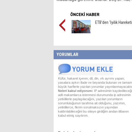
ETB'den 'İyilik Hareketi
YORUMLAR
Küfür, hakaret içeren; dil, din, ırk ayrımı yapan;
yasalara aykırı ifade ve beyanda bulunan ve tamam
büyük harflerle yazılan yorumlar yayınlanmayacaktı
Neleri kabul ediyorum:
IP adresimin kaydedileceği
adli makamlarca istenmesi durumunda ip adresimin
yetkililerle paylaşılacağını, yazılan yorumların
sorumluluğunun tarafıma ait olduğunu, yazımın,
yetkililerce, fikrim sorulmaksızın yayından
kaldırılabileceğini bu siteye girdiğim andan itibaren
kabul etmiş sayılırım.