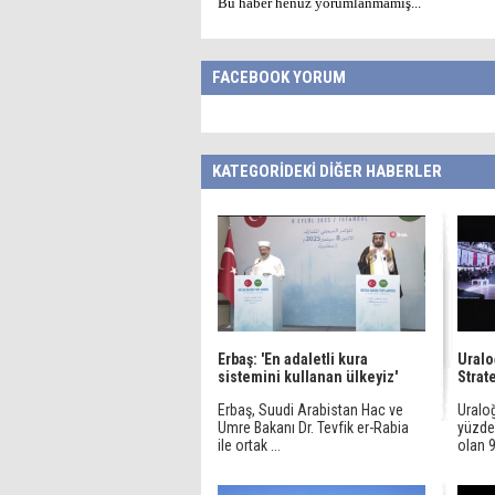
Bu haber henüz yorumlanmamış...
FACEBOOK YORUM
KATEGORİDEKİ DİĞER HABERLER
Erbaş: 'En adaletli kura
Uralo
sistemini kullanan ülkeyiz'
Strate
Erbaş, Suudi Arabistan Hac ve
Uralo
Umre Bakanı Dr. Tevfik er-Rabia
yüzde 
ile ortak ...
olan 9,