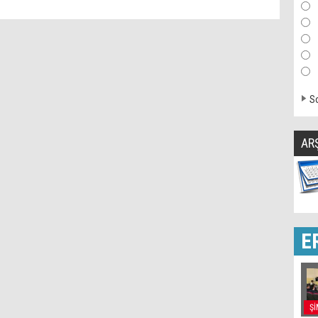
So
AR
E
Şİ