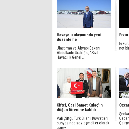
Havayolu ulaşımında yeni
Erzur
düzenleme
Erzur
Ulaştırma ve Altyapı Bakanı
net bi
Abdulkadir Uraloğlu, "Sivil
Havacılık Genel ...
Çiftçi, Gazi Samet Kulaç’ın
Özcan
düğün törenine katıldı
Şenka
Vali Çiftçi, Türk Silahlı Kuvvetleri
Özcan
bünyesinde sözleşmeli er olarak
Çalışır,
görev ...