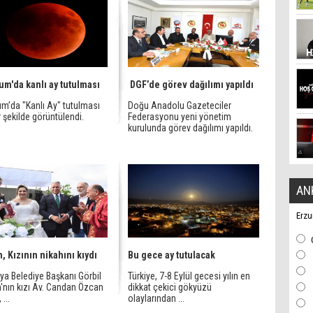
um'da kanlı ay tutulması
DGF’de görev dağılımı yapıldı
um’da "Kanlı Ay" tutulması
Doğu Anadolu Gazeteciler
r şekilde görüntülendi.
Federasyonu yeni yönetim
kurulunda görev dağılımı yapıldı.
AN
Erzu
, Kızının nikahını kıydı
Bu gece ay tutulacak
ya Belediye Başkanı Görbil
Türkiye, 7-8 Eylül gecesi yılın en
'nın kızı Av. Candan Özcan
dikkat çekici gökyüzü
 ...
olaylarından ...