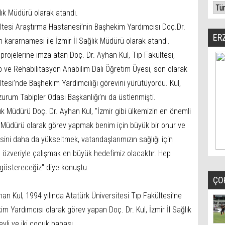
lık Müdürü olarak atandı.
ültesi Araştırma Hastanesi’nin Başhekim Yardımcısı Doç.Dr.
ER
n kararnamesi ile İzmir İl Sağlık Müdürü olarak atandı.
et projelerine imza atan Doç. Dr. Ayhan Kul, Tıp Fakültesi,
 Tıp ve Rehabilitasyon Anabilim Dalı Öğretim Üyesi, son olarak
ltesi’nde Başhekim Yardımcılığı görevini yürütüyordu. Kul,
zurum Tabipler Odası Başkanlığı’nı da üstlenmişti.
ık Müdürü Doç. Dr. Ayhan Kul, "İzmir gibi ülkemizin en önemli
ık Müdürü olarak görev yapmak benim için büyük bir onur ve
esini daha da yükseltmek, vatandaşlarımızın sağlığı için
te özveriyle çalışmak en büyük hedefimiz olacaktır. Hep
et göstereceğiz" diye konuştu.
ÇO
n Kul, 1994 yılında Atatürk Üniversitesi Tıp Fakültesi’ne
im Yardımcısı olarak görev yapan Doç. Dr. Kul, İzmir İl Sağlık
vli ve iki çocuk babası.