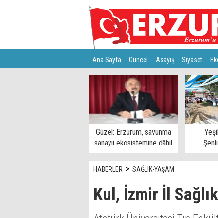
Ana Sayfa
Guncel
Asayiş
Siyaset
Ek
Türkiye
Teknoloji
Güzel: Erzurum, savunma
Yeşi
sanayii ekosistemine dâhil
Şenl
edilmeli
>
HABERLER
SAĞLIK-YAŞAM
Kul, İzmir İl Sağl