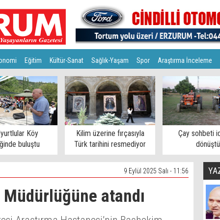
onomi
Eğitim
Kültür-Sanat
Sağlık-Yaşam
Spor
Araştırma İnceleme
lyurtlular Köy
Kilim üzerine fırçasıyla
Çay sohbeti i
iğinde buluştu
Türk tarihini resmediyor
dönüştü
YA
9 Eylül 2025 Salı - 11:56
ık Müdürlüğüne atandı