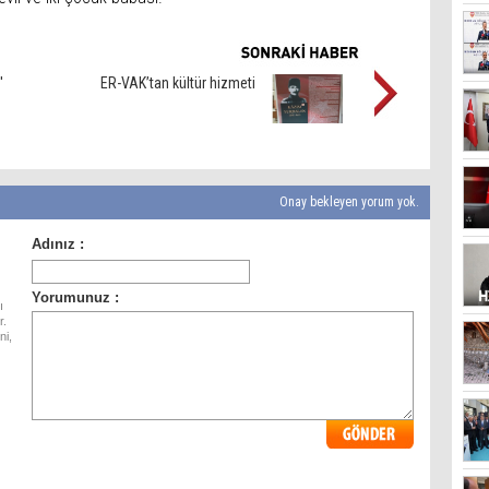
'
ER-VAK’tan kültür hizmeti
Onay bekleyen yorum yok.
ı
r.
ni,