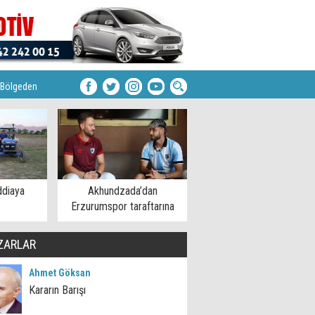
Bölgeden
ddiaya
Akhundzada’dan
Erzurumspor taraftarına
mesaj
ZARLAR
Ahmet Göksan
Kararın Barışı