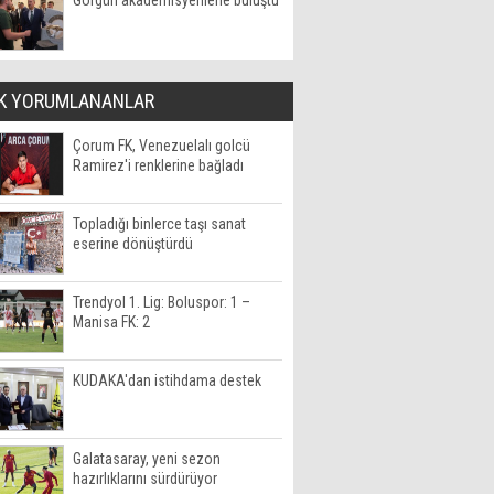
Görgün akademisyenlerle buluştu
K YORUMLANANLAR
Çorum FK, Venezuelalı golcü
Ramirez'i renklerine bağladı
Topladığı binlerce taşı sanat
eserine dönüştürdü
Trendyol 1. Lig: Boluspor: 1 –
Manisa FK: 2
KUDAKA'dan istihdama destek
Galatasaray, yeni sezon
hazırlıklarını sürdürüyor